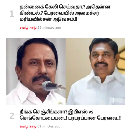
தன்னைக் கேலி செய்வதா.? அதென்ன
கிண்டல்.? பேரவையில் அமைச்சர்
மரியவில்சன் ஆவேசம்.!!
29 minutes ago
தமிழ்நாடு
நீங்க செஞ்சீங்களா? இபிஎஸ் vs
செங்கோட்டையன்..! பரபரப்பான பேரவை..!!
51 minutes ago
தமிழ்நாடு