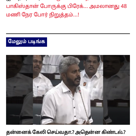
பாகிஸ்தான் போருக்கு பிரேக்... அமலானது 48
மணி நேர போர் நிறுத்தம்...!
மேலும் படிங்க
தன்னைக் கேலி செய்வதா.? அதென்ன கிண்டல்.?