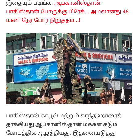
இதையும் படிங்க:
ஆப்கானிஸ்தான் -
பாகிஸ்தான் போருக்கு பிரேக்... அமலானது 48
மணி நேர போர் நிறுத்தம்...!
பாகிஸ்தான் காபூல் மற்றும் காந்தஹாரைத்
தாக்கியது ஆப்கானிஸ்தான் மக்கள் கடும்
கோபத்தில் ஆழ்த்தியது. இதனையடுத்து