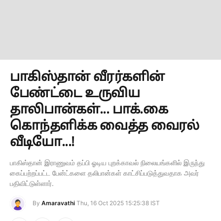
பாகிஸ்தான் வீரர்களின்
பேண்ட்டை உருவிய
தாலிபான்கள்... பாக்.கை
கொந்தளிக்க வைத்த வைரல்
வீடியோ...!
பாகிஸ்தான் இராணுவம் தப்பி ஓடிய புறக்காவல் நிலையங்களில் இருந்து
கைப்பற்றப்பட்ட பேன்ட்களை தலிபான்கள் காட்சிப்படுத்துவதாக அவர்
பதிவிட்டுள்ளார்.
By
Amaravathi
Thu, 16 Oct 2025 15:25:38 IST