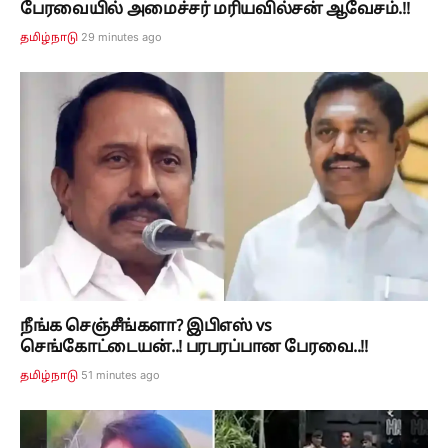
பேரவையில் அமைச்சர் மரியவில்சன் ஆவேசம்.!!
29 minutes ago
தமிழ்நாடு
நீங்க செஞ்சீங்களா? இபிஎஸ் vs
செங்கோட்டையன்..! பரபரப்பான பேரவை..!!
51 minutes ago
தமிழ்நாடு