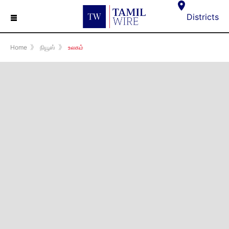
☰
Districts
Home
》
நியூஸ்
》
உலகம்