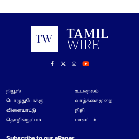
Facebook
X
Instagram
(Twitter)
நியூஸ்
உடல்நலம்
பொழுதுபோக்கு
வாழ்க்கைமுறை
விளையாட்டு
நிதி
தொழில்நுட்பம்
மாவட்டம்
Subscribe to our ePaper