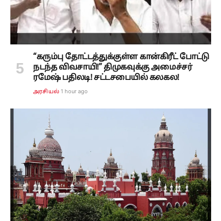
“கரும்பு தோட்டத்துக்குள்ள கான்கிரீட் போட்டு
நடந்த விவசாயி!” திமுகவுக்கு அமைச்சர்
ரமேஷ் பதிலடி! சட்டசபையில் கலகல!
1 hour ago
அரசியல்