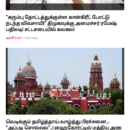
“கரும்பு தோட்டத்துக்குள்ள கான்கிரீட் போட்டு
நடந்த விவசாயி!” திமுகவுக்கு அமைச்சர் ரமேஷ்
பதிலடி! சட்டசபையில் கலகல!
1 hour ago
அரசியல்
வெடிக்கும் தமிழ்த்தாய் வாழ்த்து பிரச்சனை...
"அப்படி சொல்லல"..! ஹைகோர்ட்டில் மத்திய அரசு