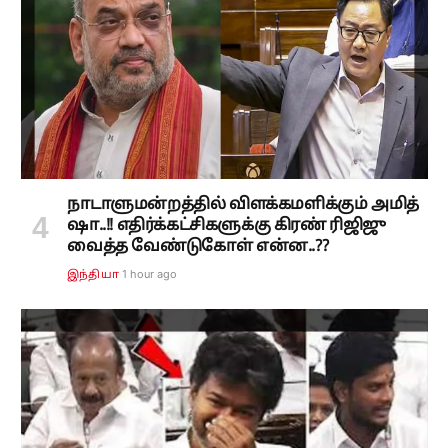
நாடாளுமன்றத்தில் விளக்கமளிக்கும் அமித்
ஷா..!! எதிர்க்கட்சிகளுக்கு கிரண் ரிஜிஜு
வைத்த வேண்டுகோள் என்ன..??
1 hour ago
இந்தியா