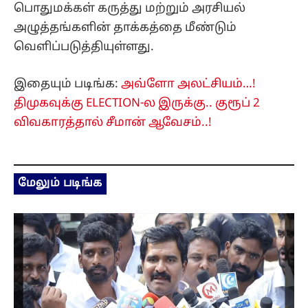
பொதுமக்கள் கருத்து மற்றும் அரசியல்
அழுத்தங்களின் தாக்கத்தை மீண்டும்
வெளிப்படுத்தியுள்ளது.
இதையும் படிங்க:
அவ்ளோ அலட்சியம்…!
திமுகவுக்கு ELECTION-ல இருக்கு.. குரூப் 2
விவகாரத்தால் சீமான் ஆவேசம்..!
மேலும் படிங்க