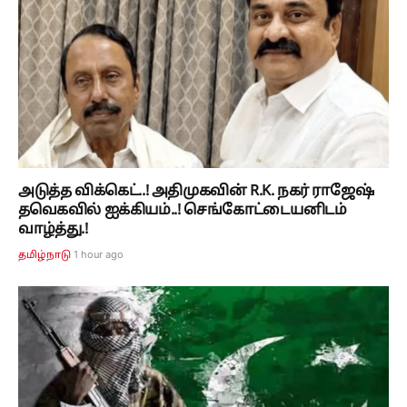
அடுத்த விக்கெட்..! அதிமுகவின் R.K. நகர் ராஜேஷ்
தவெகவில் ஐக்கியம்..! செங்கோட்டையனிடம்
வாழ்த்து.!
1 hour ago
தமிழ்நாடு