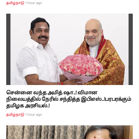
1 hour ago
தமிழ்நாடு
சென்னை வந்த அமித் ஷா..! விமான
நிலையத்தில் நேரில் சந்தித்த இபிஎஸ்..!பரபரக்கும்
தமிழக அரசியல்.!
1 hour ago
தமிழ்நாடு