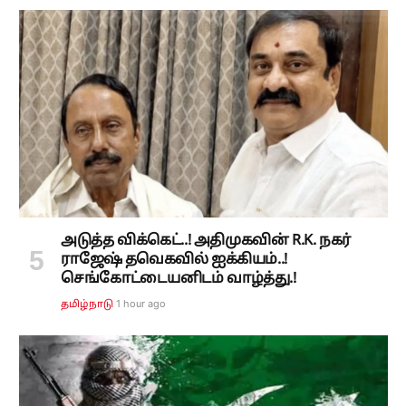
அடுத்த விக்கெட்..! அதிமுகவின் R.K. நகர்
ராஜேஷ் தவெகவில் ஐக்கியம்..!
செங்கோட்டையனிடம் வாழ்த்து.!
1 hour ago
தமிழ்நாடு