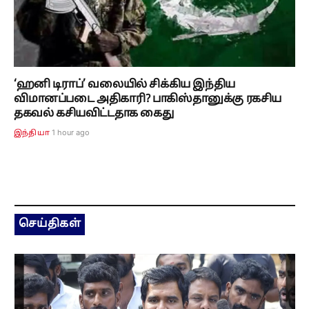
‘ஹனி டிராப்’ வலையில் சிக்கிய இந்திய
விமானப்படை அதிகாரி? பாகிஸ்தானுக்கு ரகசிய
தகவல் கசியவிட்டதாக கைது
1 hour ago
இந்தியா
செய்திகள்