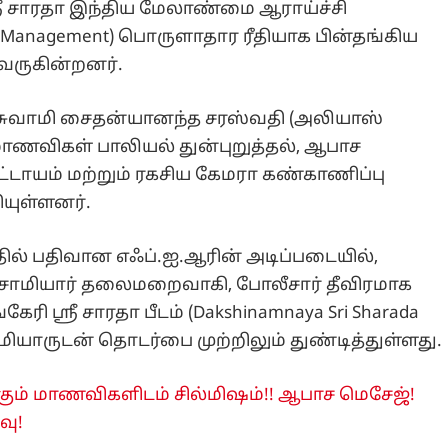
ஸ்ரீ சாரதா இந்திய மேலாண்மை ஆராய்ச்சி
ndian Management) பொருளாதார ரீதியாக பின்தங்கிய
 வருகின்றனர்.
 சுவாமி சைதன்யானந்த சரஸ்வதி (அலியாஸ்
 மாணவிகள் பாலியல் துன்புறுத்தல், ஆபாச
கட்டாயம் மற்றும் ரகசிய கேமரா கண்காணிப்பு
ியுள்ளனர்.
்தில் பதிவான எஃப்.ஐ.ஆரின் அடிப்படையில்,
. சாமியார் தலைமறைவாகி, போலீசார் தீவிரமாக
ேரி ஸ்ரீ சாரதா பீடம் (Dakshinamnaya Sri Sharada
சாமியாருடன் தொடர்பை முற்றிலும் துண்டித்துள்ளது.
க்கும் மாணவிகளிடம் சில்மிஷம்!! ஆபாச மெசேஜ்!
வு!