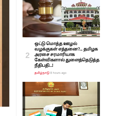
ஒட்டு மொத்த ஊழல்
வழக்குகள் எத்தனை?... தமிழக
அரசை சரமாரியாக
கேள்விகளால் துளைத்தெடுத்த
நீதிபதி...!
8 hours ago
தமிழ்நாடு