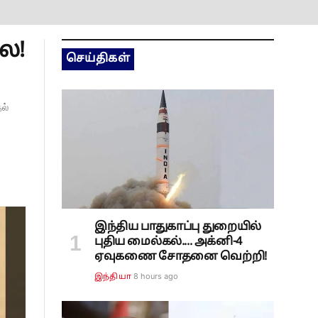
ை!
செய்திகள்
ல்
இந்திய பாதுகாப்பு துறையில்
புதிய மைல்கல்.... அக்னி-4
ஏவுகணை சோதனை வெற்றி!
8 hours ago
இந்தியா