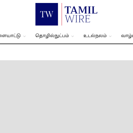
ளையாட்டு
தொழில்நுட்பம்
உடல்நலம்
வாழ