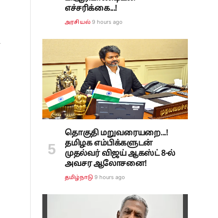
எச்சரிக்கை...!
9 hours ago
அரசியல்
்
தொகுதி மறுவரையறை...!
தமிழக எம்பிக்களுடன்
முதல்வர் விஜய் ஆகஸ்ட் 8-ல்
அவசர ஆலோசனை!
9 hours ago
தமிழ்நாடு