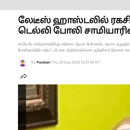
லேடீஸ் ஹாஸ்டலில் ரகச
டெல்லி போலி சாமியாரி
சாமியார் பார்த்தசாரதிக்கு எதிராக ஆபாச பேச்சுகள், ஆபாச குறுஞ்ச
போன்றவற்றில் ஈடுபட்டார் என அடுக்கடுக்காக குற்றச்சாட்டுகளை சும
By
Pandian
Thu, 25 Sep 2025 15:21:56 IST