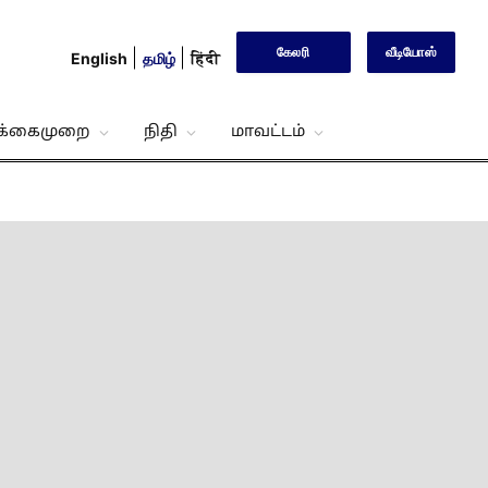
கேலரி
வீடியோஸ்
English
தமிழ்
हिंदी
்க்கைமுறை
நிதி
மாவட்டம்