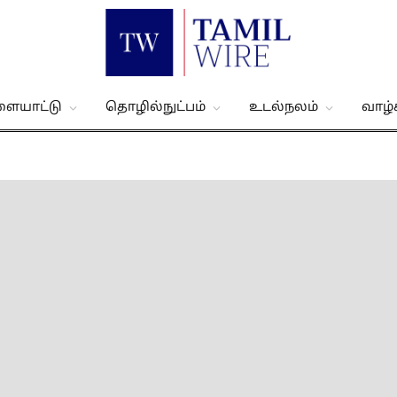
ளையாட்டு
தொழில்நுட்பம்
உடல்நலம்
வாழ