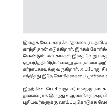
ஏற்படுத்திவிடும்” என்று அவர்களை அறிவ
கர்நாடகாவுக்கு வருகிறார். அப்போது 
சந்தித்து இதே கோரிக்கையை முன்வைக்
இதற்கிடையே, சிவகுமார் மறைமுகமாக நெ
தலைவராக இருந்து 6 ஆண்டுகளுக்கு பிற
புதியவர்களுக்கு வாய்ப்பு கொடுக்க வே
காரணமாக இருக்கிறார். ஆனால், முதல்
அவர், “நான் 5 ஆண்டுகள் முழுமையாக ம
தான் பட்ஜெட்டைத் தாக்கல் செய்வேன்” 
(நவம்பர் 21) மற்றும் நாளை மைசூரு, ச
பயணத்தை திடீரென ரத்து செய்துள்ளார
மேலும் தீவிரப்படுத்தியுள்ளது.
கர்நாடக காங்கிரஸ் அரசு, 2023-ல் ஆட
சமரசம் ஏற்பட்டது. ஆனால், இப்போது சிவக