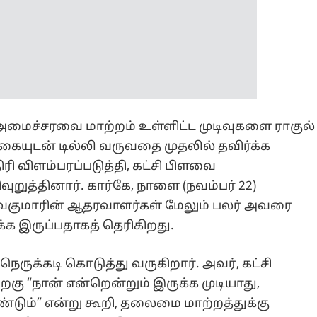
ுறுத்தினார். கார்கே, நாளை (நவம்பர் 22)
சிவகுமாரின் ஆதரவாளர்கள் மேலும் பலர் அவரை
க இருப்பதாகத் தெரிகிறது.
ருக்கடி கொடுத்து வருகிறார். அவர், கட்சி
கு “நான் என்றென்றும் இருக்க முடியாது,
ண்டும்” என்று கூறி, தலைமை மாற்றத்துக்கு
வர் சித்தராமையா இதை மறுத்துள்ளார்.
ுதல்வராக இருப்பேன். அடுத்த ஆண்டும் நான்
என்று திட்டவட்டமாக அறிவித்துள்ளார். இன்று
ாம்ராஜ்நகர் செல்ல இருந்த சித்தராமையா, தனது
். இது முதல்வர் பதவி மாற்ற விவாதங்களை
்சிக்கு வந்தபோது இரு தலைவர்களுக்கும் இடையே
ுமார் வட்டத்தினர் ‘நவம்பர் புரட்சி’ என்று