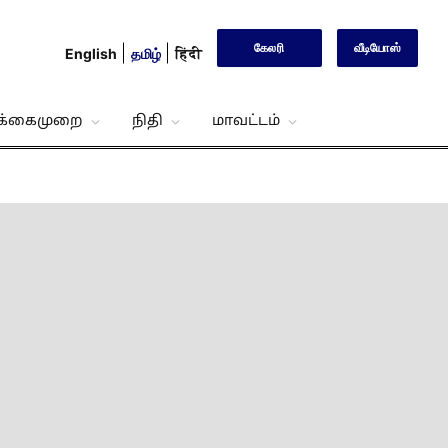
கேலரி
வீடியோஸ்
English
தமிழ்
हिंदी
்க்கைமுறை
நிதி
மாவட்டம்