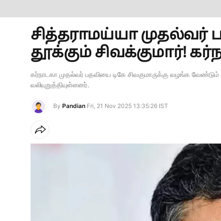
சித்தராமய்யா முதல்வர் ப
தூக்கும் சிவக்குமார்! கர
கர்நாடகா முதல்வர் பதவியை டிகே சிவகுமாருக்கு வழங்க வேண்டும்
வலியுறுத்தியுள்ளனர்.
By
Pandian
Fri, 21 Nov 2025 13:35:26 IST