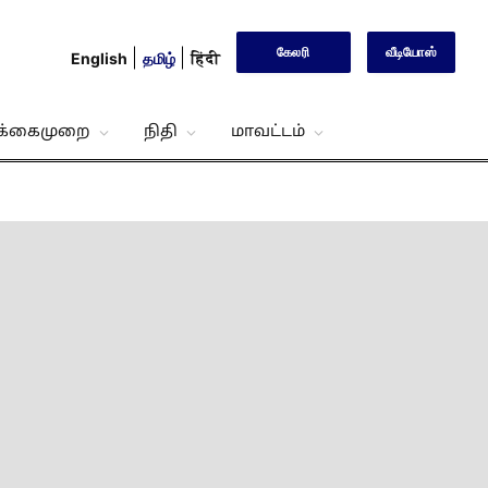
கேலரி
வீடியோஸ்
English
தமிழ்
हिंदी
்க்கைமுறை
நிதி
மாவட்டம்