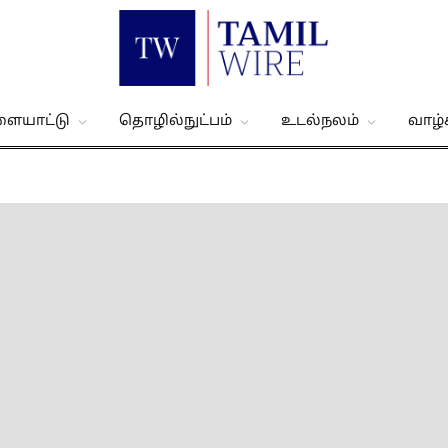
ளையாட்டு
தொழில்நுட்பம்
உடல்நலம்
வாழ