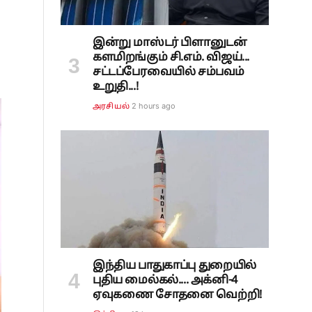
இன்று மாஸ்டர் பிளானுடன்
களமிறங்கும் சி.எம். விஜய்...
சட்டப்பேரவையில் சம்பவம்
உறுதி...!
2 hours ago
அரசியல்
இந்திய பாதுகாப்பு துறையில்
புதிய மைல்கல்.... அக்னி-4
ஏவுகணை சோதனை வெற்றி!