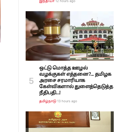
12 hours ago
இந்தியா
ஒட்டு மொத்த ஊழல்
வழக்குகள் எத்தனை?... தமிழக
அரசை சரமாரியாக
கேள்விகளால் துளைத்தெடுத்த
நீதிபதி...!
13 hours ago
தமிழ்நாடு