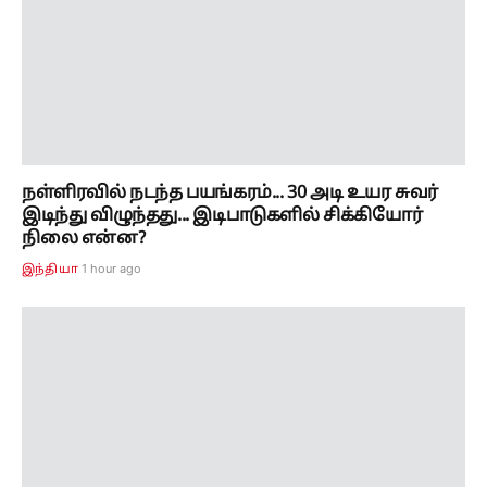
நள்ளிரவில் நடந்த பயங்கரம்... 30 அடி உயர சுவர்
இடிந்து விழுந்தது... இடிபாடுகளில் சிக்கியோர்
நிலை என்ன?
1 hour ago
இந்தியா
தேசிய கைத்தறி நாள்... முதலமைச்சர் விஜய்
வாழ்த்து... இன்று நெசவாளர்களுக்கு
காத்திருக்கும் சர்ப்ரைஸ்...!
1 hour ago
தமிழ்நாடு