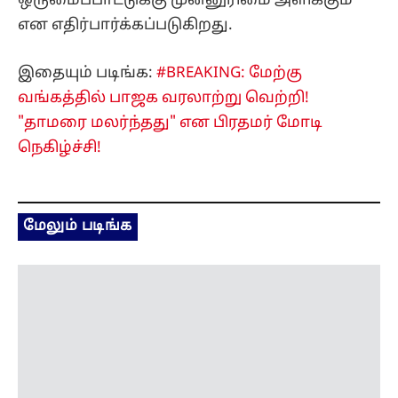
நெகிழ்ச்சி!
மேலும் படிங்க
ஒரே இடத்தில் ஒன்று கூடிய திமுக உடன்
பிறப்புகள்... மு.க.ஸ்டாலின் தலைமையில் மெரினா
நோக்கி பேரணி...!