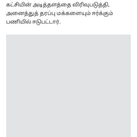
கட்சியின் அடித்தளத்தை விரிவுபடுத்தி,
அனைத்துத் தரப்பு மக்களையும் ஈர்க்கும்
பணியில் ஈடுபட்டார்.
பிரதமர் மோடி தனது எக்ஸ் பக்கத்தில், “டாக்டர்
முகர்ஜியின் தொலைநோக்குப் பார்வையை