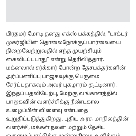
நிறைவேற்றுவதில் எந்த முயற்சியும்
கைவிடப்படாது” என்று தெரிவித்தார்.
மக்னலால் சர்க்கார் போன்ற தேசபக்தர்களின்
அர்ப்பணிப்பு பாஜகவுக்கு பெருமை
சேர்ப்பதாகவும் அவர் புகழாரம் சூட்டினார்.
இந்தப் பதவியேற்பு, மேற்கு வங்காளத்தில்
பாஜகவின் வளர்ச்சிக்கு நீண்டகால
உழைப்பின் விளைவு என்பதை
உறுதிப்படுத்துகிறது. புதிய அரசு மாநிலத்தின்
வளர்ச்சி, மக்கள் நலன் மற்றும் தேசிய
ஒருமைப்பாட்டுக்கு முன்னுரிமை அளிக்கும்
என எதிர்பார்க்கப்படுகிறது.
இதையும் படிங்க:
#BREAKING: மேற்கு
வங்கத்தில் பாஜக வரலாற்று வெற்றி!
"தாமரை மலர்ந்தது" என பிரதமர் மோடி