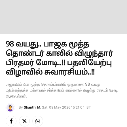
98 வயது.. பாஜக மூத்த
தொண்டர் காலில் விழுந்தார்
பிரதமர் மோடி..!! பதவியேற்பு
விழாவில் சுவாரசியம்..!!
பாஜகவின் மிக மூத்த தொண்டர்களில் ஒருவரான 98 வயது
மதிக்கத்தக்க மக்னலால் சர்க்காரின் கால்களில் விழுந்து பிரதமர் மோடி
ஆசிபெற்றார்.
By
Shanthi M.
Sat, 09 May 2026 15:21:04 IST
Facebook
X
Instagram