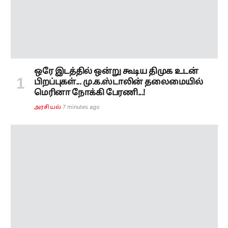
மெரினா நோக்கி பேரணி...!
7 minutes ago
அரசியல்
சமரசமா? சட்டப் போராட்டமா?... முதல்வர்
விஜய் - சங்கீதா விவாகரத்து வழக்கு இன்று
விசாரணை..!!
11 minutes ago
தமிழ்நாடு