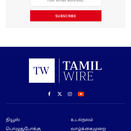
Facebook
X
Instagram
(Twitter)
நியூஸ்
உடல்நலம்
பொழுதுபோக்கு
வாழ்க்கைமுறை
விளையாட்டு
நிதி
தொழில்நுட்பம்
மாவட்டம்
Subscribe to our ePaper
Get our daily ePaper delivered in your inbox