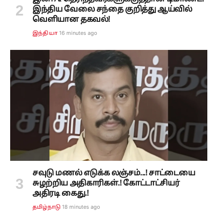
இந்திய வேலை சந்தை குறித்து ஆய்வில்
வெளியான தகவல்!
16 minutes ago
இந்தியா
சவுடு மணல் எடுக்க லஞ்சம்...! சாட்டையை
சுழற்றிய அதிகாரிகள்.! கோட்டாட்சியர்
அதிரடி கைது.!
18 minutes ago
தமிழ்நாடு