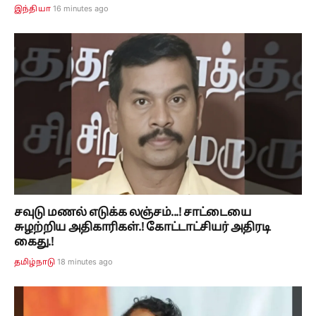
16 minutes ago
இந்தியா
சவுடு மணல் எடுக்க லஞ்சம்...! சாட்டையை
சுழற்றிய அதிகாரிகள்.! கோட்டாட்சியர் அதிரடி
கைது.!
18 minutes ago
தமிழ்நாடு