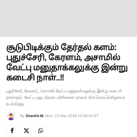
சூடுபிடிக்கும் தேர்தல் களம்:
புதுச்சேரி, கேரளம், அசாமில்
வேட்பு மனுதாக்கலுக்கு இன்று
கடைசி நாள்..!!
புதுச்சேரி, கேரளம், அசாமில் வேட்பு மனுதாக்கலுக்கு இன்று கடைசி
நாளாகும். வேட்பு மனு மீதான பரிசீலனை நாளை (செவ்வாய்க்கிழமை)
நடக்கிறது.
By
Shanthi M.
Mon, 23 Mar 2026 10:58:16 IST
Facebook
X
Instagram