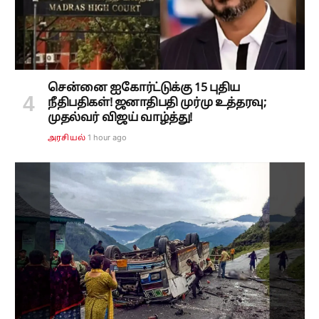
சென்னை ஐகோர்ட்டுக்கு 15 புதிய
நீதிபதிகள்! ஜனாதிபதி முர்மு உத்தரவு;
முதல்வர் விஜய் வாழ்த்து!
1 hour ago
அரசியல்