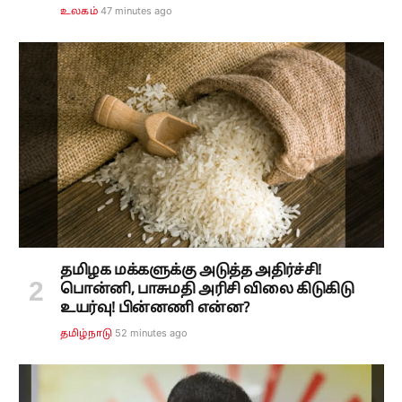
47 minutes ago
உலகம்
தமிழக மக்களுக்கு அடுத்த அதிர்ச்சி!
பொன்னி, பாசுமதி அரிசி விலை கிடுகிடு
உயர்வு! பின்னணி என்ன?
52 minutes ago
தமிழ்நாடு