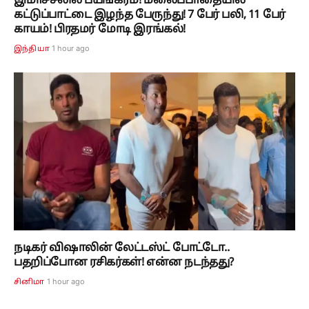
இமாச்சலில் பயங்கரம்! மலைப்பாதையில்
கட்டுப்பாட்டை இழந்த பேருந்து! 7 பேர் பலி, 11 பேர்
காயம்! பிரதமர் மோடி இரங்கல்!
1 hour ago
இந்தியா
நடிகர் விஷாலின் லேட்டஸ்ட் போட்டோ..
பதறிப்போன ரசிகர்கள்! என்ன நடந்தது?
1 hour ago
சினிமா