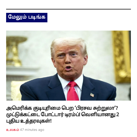
மேலும் படிங்க
அமெரிக்க குடியுரிமை பெற ‘பிரசவ சுற்றுலா’?
முட்டுக்கட்டை போட்டார் டிரம்ப்! வெளியானது 2
புதிய உத்தரவுகள்!
47 minutes ago
உலகம்