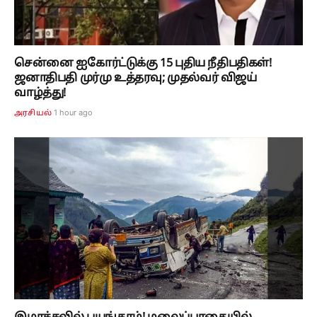
சென்னை ஐகோர்ட்டுக்கு 15 புதிய நீதிபதிகள்!
ஜனாதிபதி முர்மு உத்தரவு; முதல்வர் விஜய்
வாழ்த்து!
1 hour ago
அரசியல்