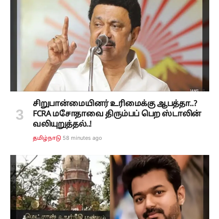
சிறுபான்மையினர் உரிமைக்கு ஆபத்தா..?
FCRA மசோதாவை திரும்பப் பெற ஸ்டாலின்
வலியுறுத்தல்..!
58 minutes ago
தமிழ்நாடு