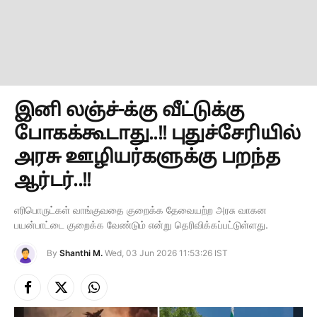
இனி லஞ்ச்-க்கு வீட்டுக்கு
போகக்கூடாது..!! புதுச்சேரியில்
அரசு ஊழியர்களுக்கு பறந்த
ஆர்டர்..!!
எரிபொருட்கள் வாங்குவதை குறைக்க தேவையற்ற அரசு வாகன
பயன்பாட்டை குறைக்க வேண்டும் என்று தெரிவிக்கப்பட்டுள்ளது.
By
Shanthi M.
Wed, 03 Jun 2026 11:53:26 IST
Facebook
X
Instagram
(Twitter)