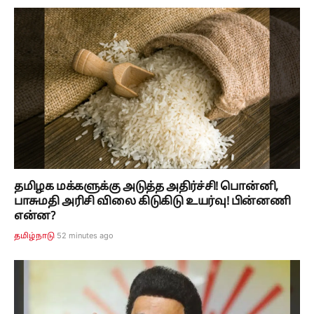
தமிழக மக்களுக்கு அடுத்த அதிர்ச்சி! பொன்னி,
பாசுமதி அரிசி விலை கிடுகிடு உயர்வு! பின்னணி
என்ன?
52 minutes ago
தமிழ்நாடு