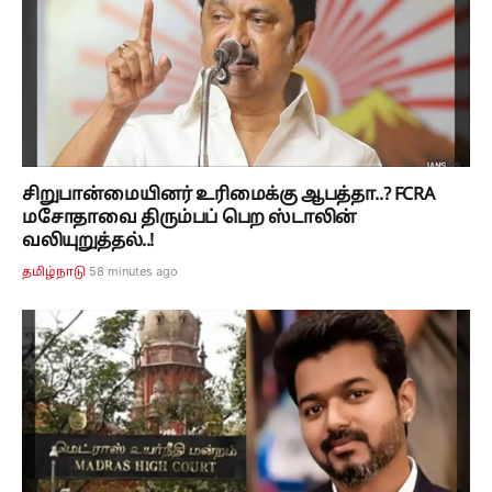
சிறுபான்மையினர் உரிமைக்கு ஆபத்தா..? FCRA
மசோதாவை திரும்பப் பெற ஸ்டாலின்
வலியுறுத்தல்..!
58 minutes ago
தமிழ்நாடு