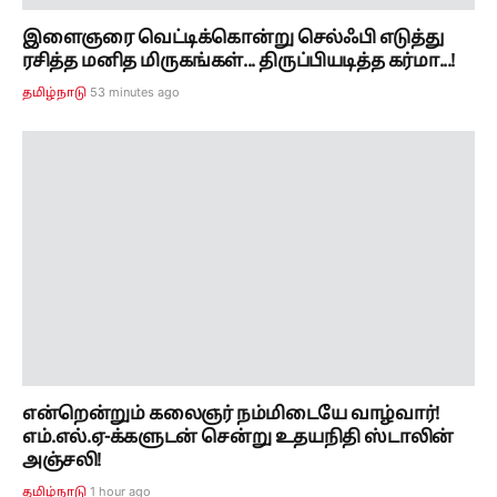
இளைஞரை வெட்டிக்கொன்று செல்ஃபி எடுத்து
ரசித்த மனித மிருகங்கள்... திருப்பியடித்த கர்மா...!
53 minutes ago
தமிழ்நாடு
என்றென்றும் கலைஞர் நம்மிடையே வாழ்வார்!
எம்.எல்.ஏ-க்களுடன் சென்று உதயநிதி ஸ்டாலின்
அஞ்சலி!
1 hour ago
தமிழ்நாடு