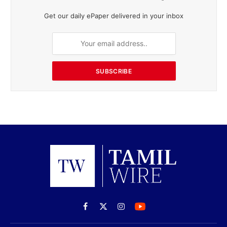
Get our daily ePaper delivered in your inbox
SUBSCRIBE
Facebook
X
Instagram
(Twitter)