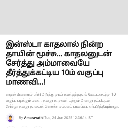
இன்ஸ்டா காதலால் நின்ற
தாயின் மூச்சு... காதலனுடன்
சேர்த்து அம்மாவையே
தீர்த்துக்கட்டிய 10ம் வகுப்பு
மாணவி...!
காதல் விவகாரம் பற்றி அறிந்து தாய் கண்டித்ததால் கோபமடைந்த 10
வகுப்பு படிக்கும் மகள், தனது காதலன் மற்றும் அவரது தம்பியுடன்
சேர்ந்து தனது தாயைக் கொன்ற சம்பவம் பரபரப்பை ஏற்படுத்தியுள்ளது.
By
Amaravathi
Tue, 24 Jun 2025 12:36:14 IST