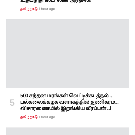
உதயநிதி ஸ்டாலின் அஞ்சலி!
1 hour ago
தமிழ்நாடு
500 சந்தன மரங்கள் வெட்டிக்கடத்தல்...
பல்கலைக்கழக வளாகத்தில் துணிகரம்...
விசாரணையில் இறங்கிய வீரப்பன்...!
1 hour ago
தமிழ்நாடு