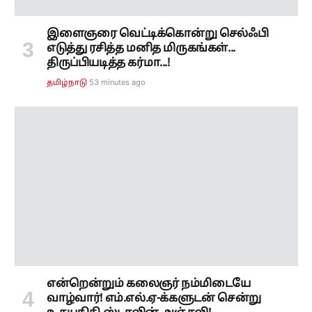
இளைஞரை வெட்டிக்கொன்று செல்ஃபி
எடுத்து ரசித்த மனித மிருகங்கள்...
திருப்பியடித்த கர்மா...!
53 minutes ago
தமிழ்நாடு
என்றென்றும் கலைஞர் நம்மிடையே
வாழ்வார்! எம்.எல்.ஏ-க்களுடன் சென்று