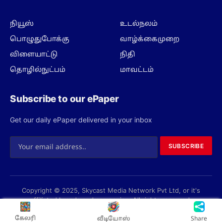
நியூஸ்
உடல்நலம்
பொழுதுபோக்கு
வாழ்க்கைமுறை
விளையாட்டு
நிதி
தொழில்நுட்பம்
மாவட்டம்
Subscribe to our ePaper
Get our daily ePaper delivered in your inbox
SUBSCRIBE
Copyright © 2025, Skycast Media Network Pvt Ltd, or it's
affiliated brands and companies. All rights reserved.
Privacy Policy
Terms
About us
Contact us
கேலரி
வீடியோஸ்
Share