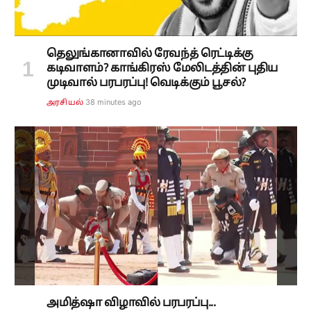
தெலுங்கானாவில் ரேவந்த் ரெட்டிக்கு
கடிவாளம்? காங்கிரஸ் மேலிடத்தின் புதிய
முடிவால் பரபரப்பு! வெடிக்கும் பூசல்?
38 minutes ago
அரசியல்
அமித்ஷா விழாவில் பரபரப்பு...