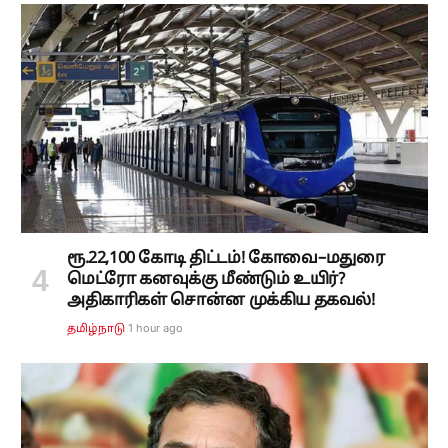
ரூ.22,100 கோடி திட்டம்! கோவை–மதுரை
மெட்ரோ கனவுக்கு மீண்டும் உயிர்?
அதிகாரிகள் சொன்ன முக்கிய தகவல்!
1 hour ago
தமிழ்நாடு