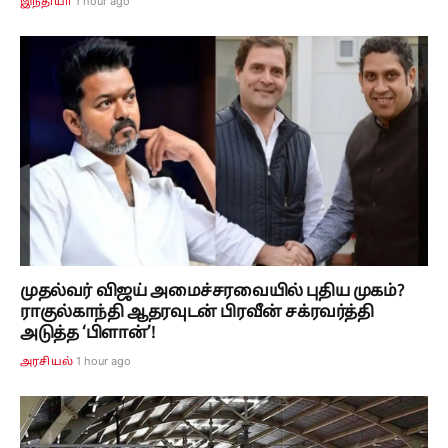
1 hour ago
இந்தியா
முதல்வர் விஜய் அமைச்சரவையில் புதிய முகம்?
ராகுல்காந்தி ஆதரவுடன் பிரவீன் சக்ரவர்த்தி
அடுத்த ‘பிளான்’!
1 hour ago
அரசியல்