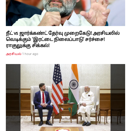
நீட் vs ஜார்க்கண்ட் தேர்வு முறைகேடு! அரசியலில்
வெடிக்கும் ‘இரட்டை நிலைப்பாடு’ சர்ச்சை!
ராகுலுக்கு சிக்கல்!
1 hour ago
அரசியல்