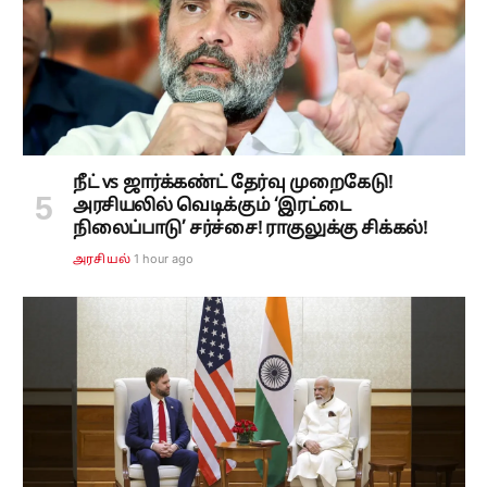
நீட் vs ஜார்க்கண்ட் தேர்வு முறைகேடு!
அரசியலில் வெடிக்கும் ‘இரட்டை
நிலைப்பாடு’ சர்ச்சை! ராகுலுக்கு சிக்கல்!
1 hour ago
அரசியல்