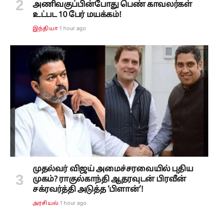
அணிவகுப்பின்போது பெண் காவலர்கள்
உட்பட 10 பேர் மயக்கம்!
1 hour ago
இந்தியா
முதல்வர் விஜய் அமைச்சரவையில் புதிய
முகம்? ராகுல்காந்தி ஆதரவுடன் பிரவீன்
சக்ரவர்த்தி அடுத்த ‘பிளான்’!
1 hour ago
அரசியல்