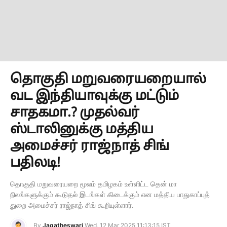
தொகுதி மறுவரையறையால்
வட இந்தியாவுக்கு மட்டும்
சாதகமா.? முதல்வர்
ஸ்டாலினுக்கு மத்திய
அமைச்சர் ராஜ்நாத் சிங்
பதிலடி!
தொகுதி மறுவரையறை மூலம் தமிழகம் உள்ளிட்ட தென் மா
நிலங்களுக்கும் கூடுதல் இடங்கள் கிடைக்கும் என மத்திய பாதுகாப்புத்
துறை அமைச்சர் ராஜ்நாத் சிங் கூறியுள்ளார்.
By
Jagatheswari
Wed, 12 Mar 2025 11:13:15 IST