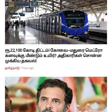
ரூ.22,100 கோடி திட்டம்! கோவை–மதுரை மெட்ரோ
கனவுக்கு மீண்டும் உயிர்? அதிகாரிகள் சொன்ன
முக்கிய தகவல்!
1 hour ago
தமிழ்நாடு