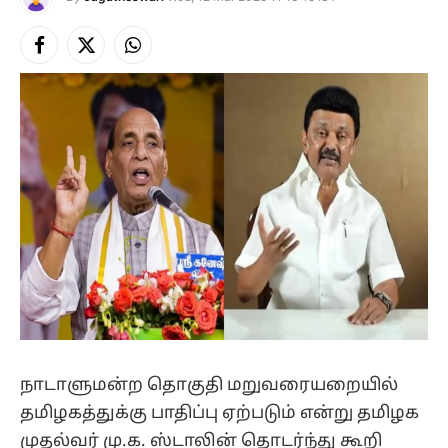
Facebook
X
Instagram
(Twitter)
நாடாளுமன்ற தொகுதி மறுவரையறையில்
தமிழகத்துக்கு பாதிப்பு ஏற்படும் என்று தமிழக
முதல்வர் மு.க. ஸ்டாலின் தொடர்ந்து கூறி