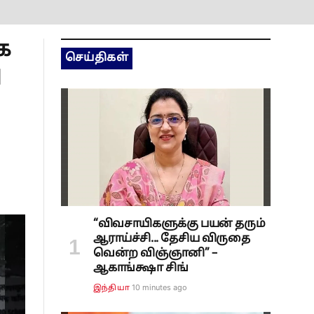
ை
செய்திகள்
ு
“விவசாயிகளுக்கு பயன் தரும்
ஆராய்ச்சி... தேசிய விருதை
வென்ற விஞ்ஞானி” –
ஆகாங்க்ஷா சிங்
10 minutes ago
இந்தியா