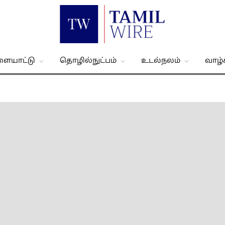
ளையாட்டு
தொழில்நுட்பம்
உடல்நலம்
வாழ