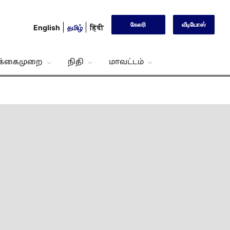
கேலரி
வீடியோஸ்
English
தமிழ்
हिंदी
்க்கைமுறை
நிதி
மாவட்டம்