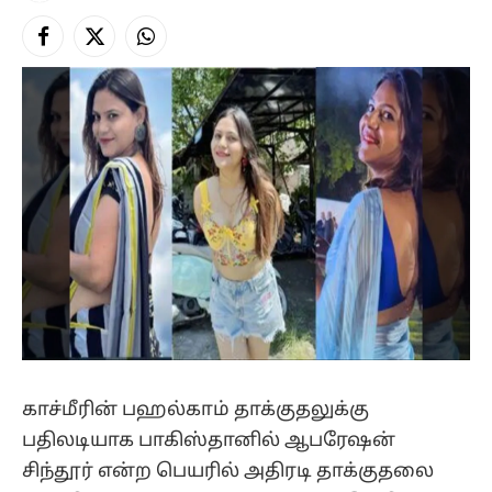
Facebook
X
Instagram
(Twitter)
காச்மீரின் பஹல்காம் தாக்குதலுக்கு
பதிலடியாக பாகிஸ்தானில் ஆபரேஷன்
சிந்தூர் என்ற பெயரில் அதிரடி தாக்குதலை