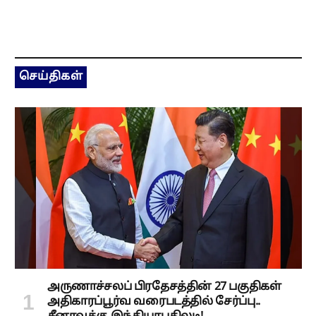
செய்திகள்
அருணாச்சலப் பிரதேசத்தின் 27 பகுதிகள்
அதிகாரப்பூர்வ வரைபடத்தில் சேர்ப்பு..