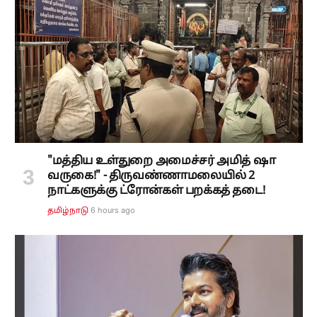
"மத்திய உள்துறை அமைச்சர் அமித் ஷா
வருகை!" - திருவண்ணாமலையில் 2
நாட்களுக்கு ட்ரோன்கள் பறக்கத் தடை!
6 hours ago
தமிழ்நாடு