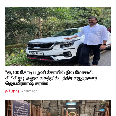
"ரூ.100 கோடி பழனி கோயில் நில மோசடி":
சிபிசிஐடி அலுவலகத்தில் பத்திர எழுத்தாளர்
ஜெயபிரகாஷ் சரண்!
6 hours ago
தமிழ்நாடு