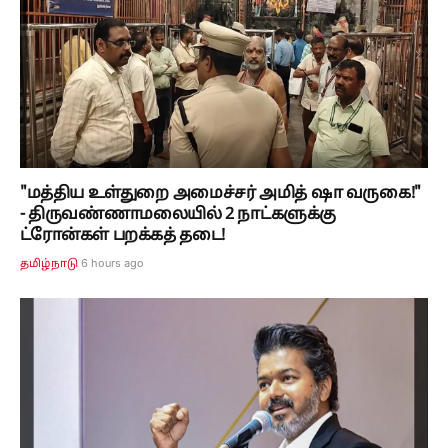
"மத்திய உள்துறை அமைச்சர் அமித் ஷா வருகை!"
- திருவண்ணாமலையில் 2 நாட்களுக்கு
ட்ரோன்கள் பறக்கத் தடை!
6 hours ago
தமிழ்நாடு