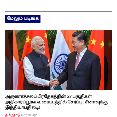
மேலும் படிங்க
அருணாச்சலப் பிரதேசத்தின் 27 பகுதிகள்
அதிகாரப்பூர்வ வரைபடத்தில் சேர்ப்பு.. சீனாவுக்கு
இந்தியாபதிலடி!
6 hours ago
தமிழ்நாடு