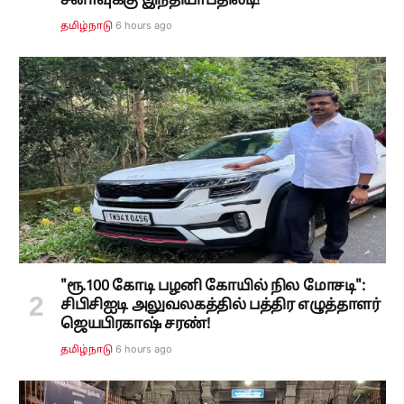
சீனாவுக்கு இந்தியாபதிலடி!
6 hours ago
தமிழ்நாடு
"ரூ.100 கோடி பழனி கோயில் நில மோசடி":
சிபிசிஐடி அலுவலகத்தில் பத்திர எழுத்தாளர்
ஜெயபிரகாஷ் சரண்!
6 hours ago
தமிழ்நாடு