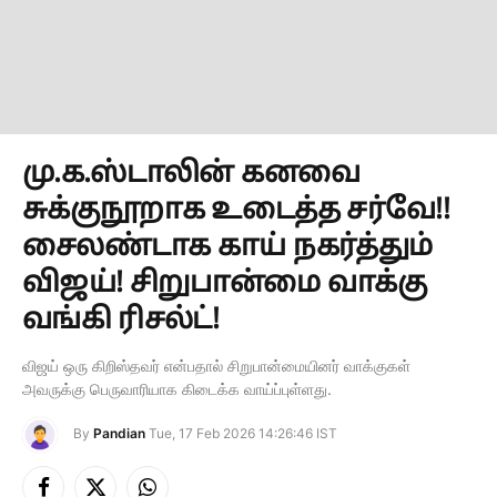
மு.க.ஸ்டாலின் கனவை
சுக்குநூறாக உடைத்த சர்வே!!
சைலண்டாக காய் நகர்த்தும்
விஜய்! சிறுபான்மை வாக்கு
வங்கி ரிசல்ட்!
விஜய் ஒரு கிறிஸ்தவர் என்பதால் சிறுபான்மையினர் வாக்குகள்
அவருக்கு பெருவாரியாக கிடைக்க வாய்ப்புள்ளது.
By
Pandian
Tue, 17 Feb 2026 14:26:46 IST