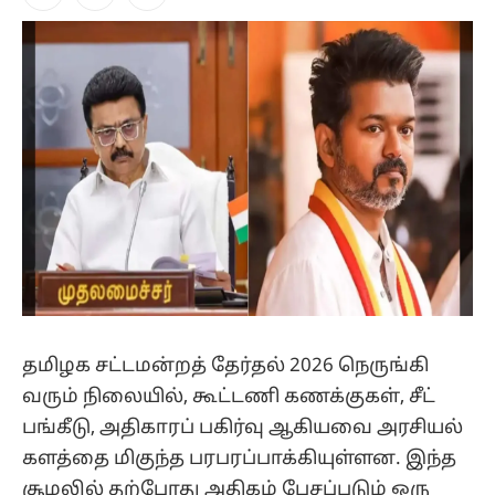
Facebook
X
Instagram
(Twitter)
தமிழக சட்டமன்றத் தேர்தல் 2026 நெருங்கி
வரும் நிலையில், கூட்டணி கணக்குகள், சீட்
பங்கீடு, அதிகாரப் பகிர்வு ஆகியவை அரசியல்
களத்தை மிகுந்த பரபரப்பாக்கியுள்ளன. இந்த
சூழலில் தற்போது அதிகம் பேசப்படும் ஒரு