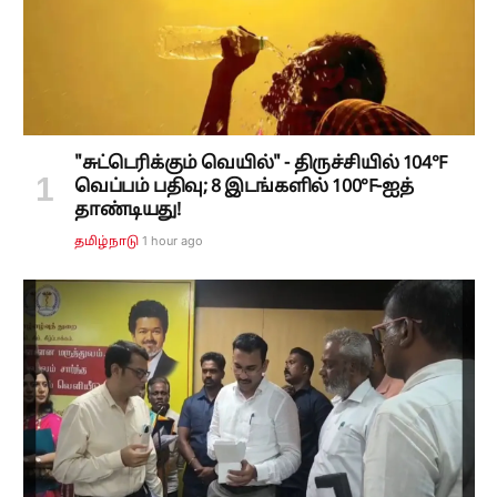
"சுட்டெரிக்கும் வெயில்" - திருச்சியில் 104°F
வெப்பம் பதிவு; 8 இடங்களில் 100°F-ஐத்
தாண்டியது!
1 hour ago
தமிழ்நாடு