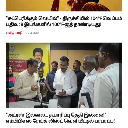
"சுட்டெரிக்கும் வெயில்" - திருச்சியில் 104°F வெப்பம்
பதிவு; 8 இடங்களில் 100°F-ஐத் தாண்டியது!
1 hour ago
தமிழ்நாடு
"அட்ரஸ் இல்லை... தயாரிப்பு தேதி இல்லை!"
எம்பிபிஎஸ் ரேங்க் லிஸ்ட் வெளியீட்டில் பரபரப்பு!