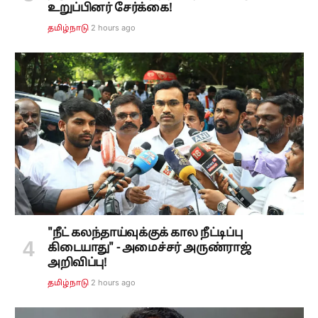
உறுப்பினர் சேர்க்கை!
2 hours ago
தமிழ்நாடு
"நீட் கலந்தாய்வுக்குக் கால நீட்டிப்பு
கிடையாது" - அமைச்சர் அருண்ராஜ்
அறிவிப்பு!
2 hours ago
தமிழ்நாடு