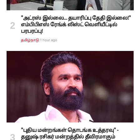
"அட்ரஸ் இல்லை... தயாரிப்பு தேதி இல்லை!"
எம்பிபிஎஸ் ரேங்க் லிஸ்ட் வெளியீட்டில்
பரபரப்பு!
1 hour ago
தமிழ்நாடு
"புதிய மன்றங்கள் தொடங்க உத்தரவு" -
தனுஷ் ரசிகர் மன்றத்தில் தீவிரமாகும்