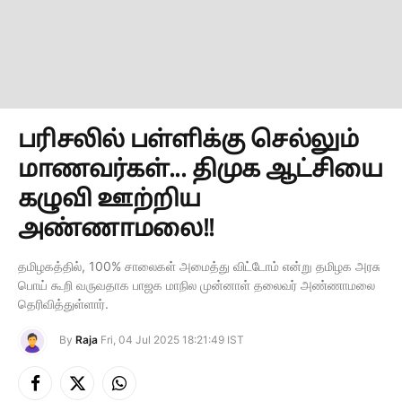
பரிசலில் பள்ளிக்கு செல்லும்
மாணவர்கள்... திமுக ஆட்சியை
கழுவி ஊற்றிய
அண்ணாமலை!!
தமிழகத்தில், 100% சாலைகள் அமைத்து விட்டோம் என்று தமிழக அரசு
பொய் கூறி வருவதாக பாஜக மாநில முன்னாள் தலைவர் அண்ணாமலை
தெரிவித்துள்ளார்.
By
Raja
Fri, 04 Jul 2025 18:21:49 IST
Facebook
X
Instagram