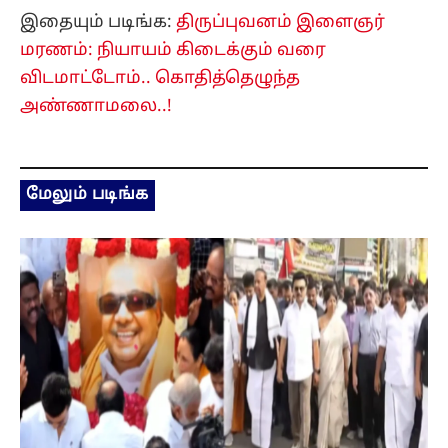
இதையும் படிங்க:
திருப்புவனம் இளைஞர்
மரணம்: நியாயம் கிடைக்கும் வரை
விடமாட்டோம்.. கொதித்தெழுந்த
அண்ணாமலை..!
மேலும் படிங்க