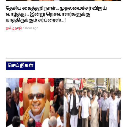
தேசிய கைத்தறி நாள்... முதலமைச்சர் விஜய்
வாழ்த்து... இன்று நெசவாளர்களுக்கு
காத்திருக்கும் சர்ப்ரைஸ்...!
1 hour ago
தமிழ்நாடு
செய்திகள்