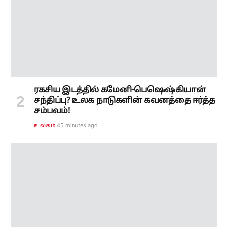
ரகசிய இடத்தில் கமேனி-பெஷெஷ்கியான்
சந்திப்பு? உலக நாடுகளின் கவனத்தை ஈர்த்த
சம்பவம்!
45 minutes ago
உலகம்