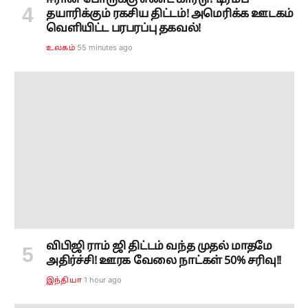
தயாரிக்கும் ரகசிய திட்டம்! அமெரிக்க ஊடகம்
வெளியிட்ட பரபரப்பு தகவல்!
55 minutes ago
உலகம்
விபிஜி ராம் ஜி திட்டம் வந்த முதல் மாதமே
அதிர்ச்சி! ஊரக வேலை நாட்கள் 50% சரிவு!!
1 hour ago
இந்தியா