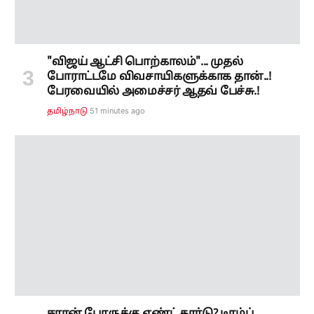
"விஜய் ஆட்சி பொற்காலம்"... முதல்
போராட்டமே விவசாயிகளுக்காக தான்..!
பேரவையில் அமைச்சர் ஆதவ் பேச்சு.!
51 minutes ago
தமிழ்நாடு
ஈரான் போருக்கு எண்ட் கார்டு? டிரம்ப்