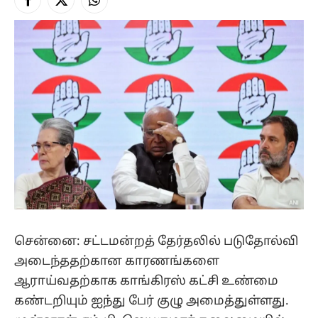
Facebook
X
Instagram
(Twitter)
சென்னை: சட்டமன்றத் தேர்தலில் படுதோல்வி
அடைந்ததற்கான காரணங்களை
ஆராய்வதற்காக காங்கிரஸ் கட்சி உண்மை
கண்டறியும் ஐந்து பேர் குழு அமைத்துள்ளது.