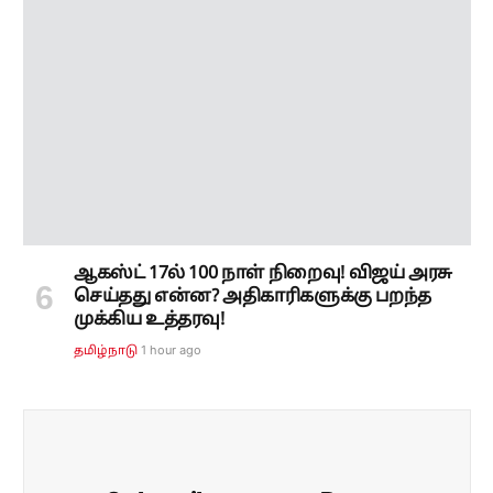
ஆகஸ்ட் 17ல் 100 நாள் நிறைவு! விஜய் அரசு
செய்தது என்ன? அதிகாரிகளுக்கு பறந்த
முக்கிய உத்தரவு!
1 hour ago
தமிழ்நாடு