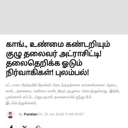
காங்., உண்மை கண்டறியும்
குழு தலைவர் அட்ராசிட்டி!
தலைதெறிக்க ஓடும்
நிர்வாகிகள்! புலம்பல்!
சட்டசபை தேர்தலில் தோல்வி அடைந்ததற்கான காரணங்களை ஆராய,
காங்., தலைமை, உண்மை கண்டறியும் குழுவை அமைத்துள்ளது. இதில்,
முன்னாள் எம்.பி., ஜெயகுமார் தலைமையில் ஐந்து பேர்
இடம்பெற்றுள்ளனர்.
By
Pandian
Fri, 19 Jun 2026 11:40:19 IST