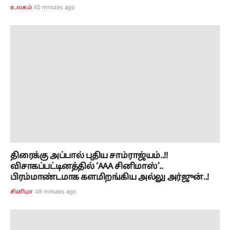
45 minutes ago
உலகம்
திரைக்கு அப்பால் புதிய சாம்ராஜ்யம்..!!
விசாகப்பட்டினத்தில் ‘AAA சினிமாஸ்’..
பிரம்மாண்டமாக களமிறங்கிய அல்லு அர்ஜுன்..!
49 minutes ago
சினிமா