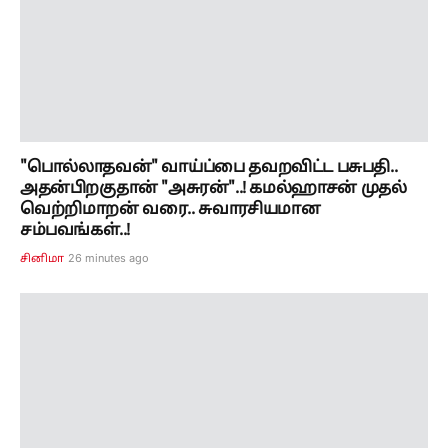
"பொல்லாதவன்" வாய்ப்பை தவறவிட்ட பசுபதி..
அதன்பிறகுதான் "அசுரன்"..! கமல்ஹாசன் முதல்
வெற்றிமாறன் வரை.. சுவாரசியமான
சம்பவங்கள்..!
26 minutes ago
சினிமா