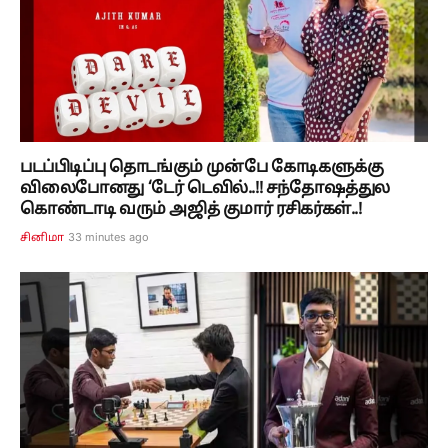
படப்பிடிப்பு தொடங்கும் முன்பே கோடிகளுக்கு
விலைபோனது ‘டேர் டெவில்..!! சந்தோஷத்துல
கொண்டாடி வரும் அஜித் குமார் ரசிகர்கள்..!
33 minutes ago
சினிமா