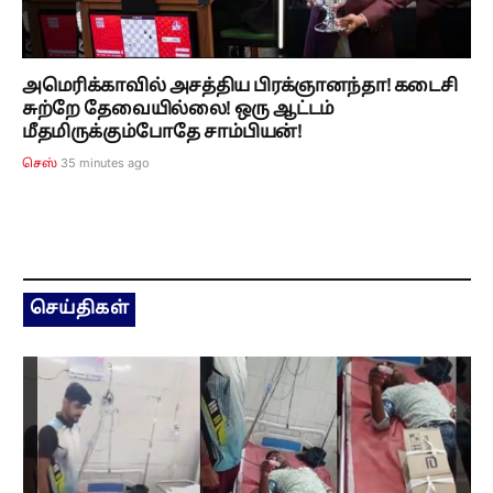
அமெரிக்காவில் அசத்திய பிரக்ஞானந்தா! கடைசி
சுற்றே தேவையில்லை! ஒரு ஆட்டம்
மீதமிருக்கும்போதே சாம்பியன்!
36 minutes ago
செஸ்
செய்திகள்