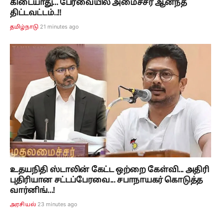
கிடையாது... பேரவையில் அமைச்சர் ஆனந்த்
திட்டவட்டம்..!!
21 minutes ago
தமிழ்நாடு
உதயநிதி ஸ்டாலின் கேட்ட ஒற்றை கேள்வி... அதிரி
புதிரியான சட்டப்பேரவை... சபாநாயகர் கொடுத்த
வார்னிங்...!
23 minutes ago
அரசியல்