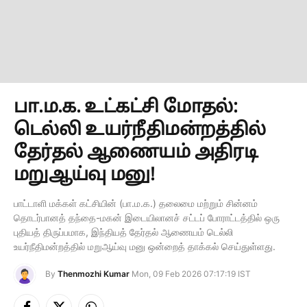
பா.ம.க. உட்கட்சி மோதல்:
டெல்லி உயர்நீதிமன்றத்தில்
தேர்தல் ஆணையம் அதிரடி
மறுஆய்வு மனு!
பாட்டாளி மக்கள் கட்சியின் (பா.ம.க.) தலைமை மற்றும் சின்னம்
தொடர்பானத் தந்தை-மகன் இடையிலானச் சட்டப் போராட்டத்தில் ஒரு
புதியத் திருப்பமாக, இந்தியத் தேர்தல் ஆணையம் டெல்லி
உயர்நீதிமன்றத்தில் மறுஆய்வு மனு ஒன்றைத் தாக்கல் செய்துள்ளது.
By
Thenmozhi Kumar
Mon, 09 Feb 2026 07:17:19 IST