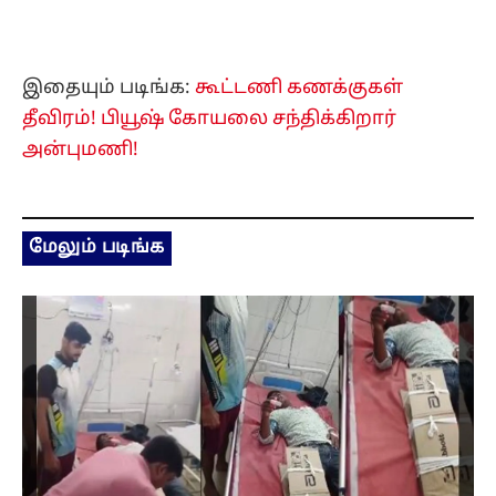
இதையும் படிங்க:
கூட்டணி கணக்குகள்
தீவிரம்! பியூஷ் கோயலை சந்திக்கிறார்
அன்புமணி!
மேலும் படிங்க