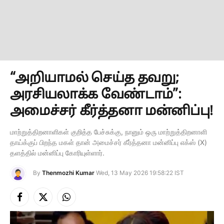
“அறியாமல் செய்த தவறு;
அரசியலாக்க வேண்டாம்”:
அமைச்சர் கீர்த்தனா மன்னிப்பு!
மாற்றுத்திறனாளிகள் குறித்த பேச்சுக்கு, நானும் ஒரு மாற்றுத்திறனாளி
தாய்க்குப் பிறந்த மகள் தான் அமைச்சர் கீர்த்தனா மன்னிப்பு எக்ஸ் (X)
தளத்தில் மன்னிப்பு கோரியுள்ளார்.
By
Thenmozhi Kumar
Wed, 13 May 2026 19:58:22 IST
Facebook
X
Instagram
(Twitter)