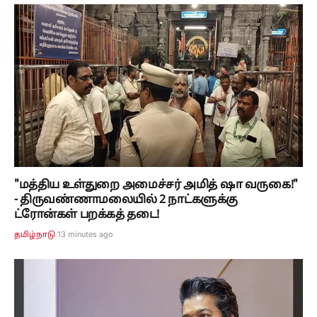
"மத்திய உள்துறை அமைச்சர் அமித் ஷா வருகை!"
- திருவண்ணாமலையில் 2 நாட்களுக்கு
ட்ரோன்கள் பறக்கத் தடை!
13 minutes ago
தமிழ்நாடு