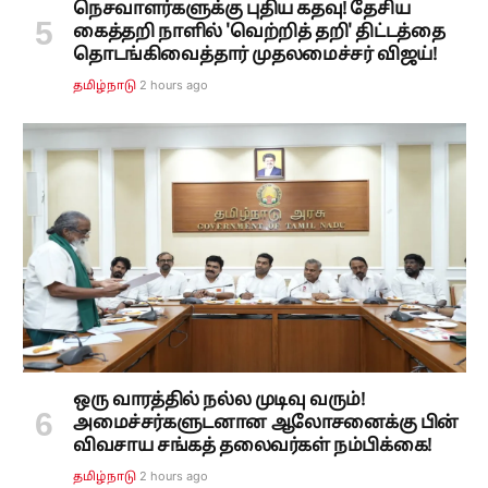
நெசவாளர்களுக்கு புதிய கதவு! தேசிய
கைத்தறி நாளில் 'வெற்றித் தறி' திட்டத்தை
தொடங்கிவைத்தார் முதலமைச்சர் விஜய்!
2 hours ago
தமிழ்நாடு
ஒரு வாரத்தில் நல்ல முடிவு வரும்!
அமைச்சர்களுடனான ஆலோசனைக்கு பின்
விவசாய சங்கத் தலைவர்கள் நம்பிக்கை!
2 hours ago
தமிழ்நாடு