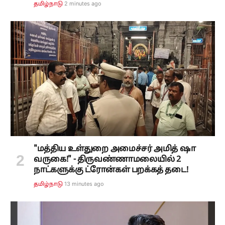
2 minutes ago
தமிழ்நாடு
"மத்திய உள்துறை அமைச்சர் அமித் ஷா
வருகை!" - திருவண்ணாமலையில் 2
நாட்களுக்கு ட்ரோன்கள் பறக்கத் தடை!
13 minutes ago
தமிழ்நாடு