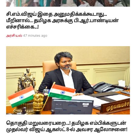
சி.எம்.விஜய் இதை அனுமதிக்கக்கூடாது...
மீறினால்... தமிழக அரசுக்கு பி.ஆர்.பாண்டியன்
எச்சரிக்கை...!
47 minutes ago
அரசியல்
தொகுதி மறுவரையறை...! தமிழக எம்பிக்களுடன்
முதல்வர் விஜய் ஆகஸ்ட் 8-ல் அவசர ஆலோசனை!