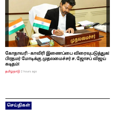
கோதாவரி - காவிரி இணைப்பை விரைவுபடுத்துக!
பிரதமர் மோடிக்கு முதலமைச்சர் ச. ஜோசப் விஜய்
கடிதம்!
2 hours ago
தமிழ்நாடு
செய்திகள்