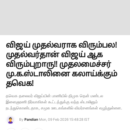
விஜய் முதல்வராக விரும்பல!
முதல்வர்தான் விஜய் ஆக
விரும்புறாரு!! முதலமைச்சர்
மு.க.ஸ்டாலினை கலாய்க்கும்
தவெக!
தவெக தலைவர் விஜய்யின் பாணியில் திமுக தென் மண்டல
இளைஞரணி நிர்வாகிகள் கூட்டத்துக்கு வந்த ஸ்டாலினும்
நடந்துகொண்டதாக, சமூக ஊடகங்களில் விமர்சனங்கள் எழுந்துள்ளன.
By
Pandian
Mon, 09 Feb 2026 15:48:28 IST