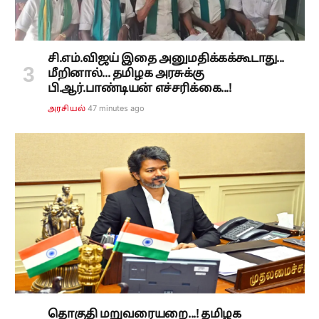
சி.எம்.விஜய் இதை அனுமதிக்கக்கூடாது...
மீறினால்... தமிழக அரசுக்கு
பி.ஆர்.பாண்டியன் எச்சரிக்கை...!
47 minutes ago
அரசியல்
தொகுதி மறுவரையறை...! தமிழக