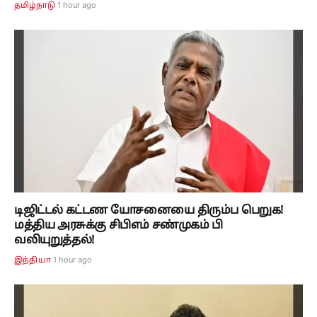
1 hour ago
தமிழ்நாடு
டிஜிட்டல் கட்டண யோசனையை திரும்ப பெறுக!
மத்திய அரசுக்கு சிபிஎம் சண்முகம் பி
வலியுறுத்தல்!
1 hour ago
இந்தியா