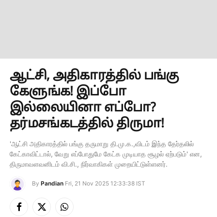
ஆட்சி, அதிகாரத்தில் பங்கு
கேளுங்க! இப்போ
இல்லையினா எப்போ?
தர்மசங்கடத்தில் திருமா!
'ஆட்சி அதிகாரத்தில் பங்கு தருமாறு தி.மு.க.,விடம் இந்த தேர்தலில்
கேட்காவிட்டால், வேறு எப்போதுமே கேட்க முடியாத சூழல் ஏற்படும்' என,
திருமாவளவனிடம் வி.சி., நிர்வாகிகள் முறையிட்டுள்ளனர்.
By
Pandian
Fri, 21 Nov 2025 12:33:38 IST
Facebook
X
Instagram