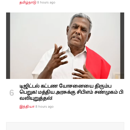
8 hours ago
தமிழ்நாடு
டிஜிட்டல் கட்டண யோசனையை திரும்ப
பெறுக! மத்திய அரசுக்கு சிபிஎம் சண்முகம் பி
வலியுறுத்தல்!
8 hours ago
இந்தியா