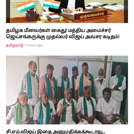
தமிழக மீனவர்கள் கைது! மத்திய அமைச்சர்
ஜெய்சங்கருக்கு முதல்வர் விஜய் அவசர கடிதம்!
7 hours ago
தமிழ்நாடு
சி.எம்.விஜய் இதை அனுமதிக்கக்கூடாது...