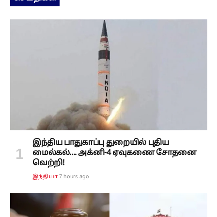
இந்திய பாதுகாப்பு துறையில் புதிய
மைல்கல்.... அக்னி-4 ஏவுகணை சோதனை
வெற்றி!
7 hours ago
இந்தியா