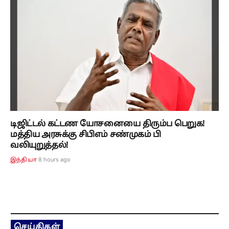
டிஜிட்டல் கட்டண யோசனையை திரும்ப பெறுக!
மத்திய அரசுக்கு சிபிஎம் சண்முகம் பி
வலியுறுத்தல்!
8 hours ago
இந்தியா
செய்திகள்