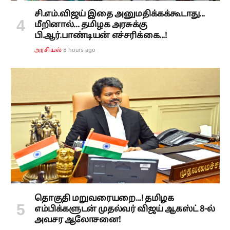
சி.எம்.விஜய் இதை அனுமதிக்கக்கூடாது...
மீறினால்... தமிழக அரசுக்கு
பி.ஆர்.பாண்டியன் எச்சரிக்கை...!
8 hours ago
அரசியல்
தொகுதி மறுவரையறை...! தமிழக
எம்பிக்களுடன் முதல்வர் விஜய் ஆகஸ்ட் 8-ல்
அவசர ஆலோசனை!