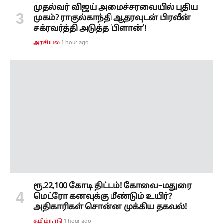
முதல்வர் விஜய் அமைச்சரவையில் புதிய
முகம்? ராகுல்காந்தி ஆதரவுடன் பிரவீன்
சக்ரவர்த்தி அடுத்த ‘பிளான்’!
1 hour ago
அரசியல்
ரூ.22,100 கோடி திட்டம்! கோவை–மதுரை
மெட்ரோ கனவுக்கு மீண்டும் உயிர்?
அதிகாரிகள் சொன்ன முக்கிய தகவல்!
1 hour ago
தமிழ்நாடு