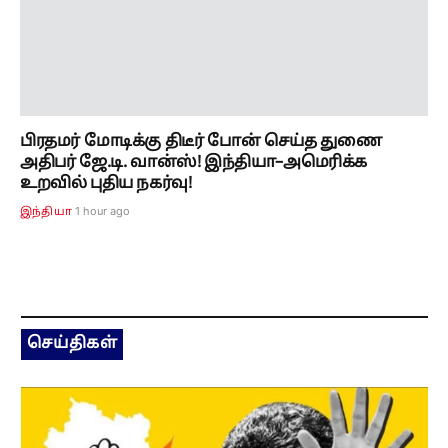
பிரதமர் மோடிக்கு திடீர் போன் செய்த துணை
அதிபர் ஜே.டி. வான்ஸ்! இந்தியா–அமெரிக்க
உறவில் புதிய நகர்வு!
1 hour ago
இந்தியா
செய்திகள்