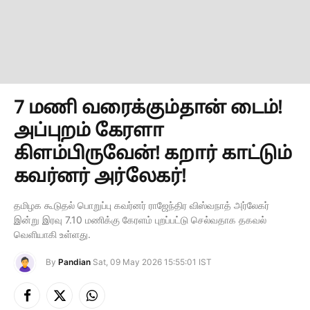
7 மணி வரைக்கும்தான் டைம்!
அப்புறம் கேரளா
கிளம்பிருவேன்! கறார் காட்டும்
கவர்னர் அர்லேகர்!
தமிழக கூடுதல் பொறுப்பு கவர்னர் ராஜேந்திர விஸ்வநாத் அர்லேகர்
இன்று இரவு 7.10 மணிக்கு கேரளம் புறப்பட்டு செல்வதாக தகவல்
வெளியாகி உள்ளது.
By
Pandian
Sat, 09 May 2026 15:55:01 IST
Facebook
X
Instagram