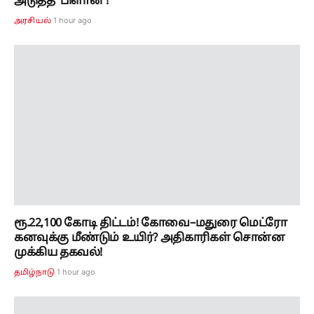
அடுத்த ‘பிளான்’!
1 hour ago
அரசியல்
ரூ.22,100 கோடி திட்டம்! கோவை–மதுரை மெட்ரோ
கனவுக்கு மீண்டும் உயிர்? அதிகாரிகள் சொன்ன
முக்கிய தகவல்!
1 hour ago
தமிழ்நாடு