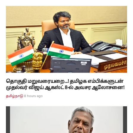
தொகுதி மறுவரையறை...! தமிழக எம்பிக்களுடன்
முதல்வர் விஜய் ஆகஸ்ட் 8-ல் அவசர ஆலோசனை!
8 hours ago
தமிழ்நாடு