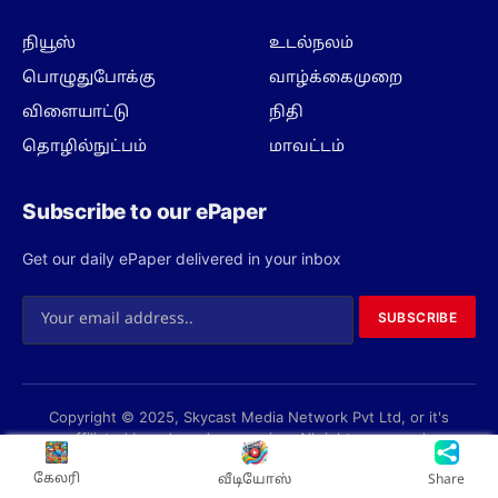
நியூஸ்
உடல்நலம்
பொழுதுபோக்கு
வாழ்க்கைமுறை
விளையாட்டு
நிதி
தொழில்நுட்பம்
மாவட்டம்
Subscribe to our ePaper
Get our daily ePaper delivered in your inbox
SUBSCRIBE
Copyright © 2025, Skycast Media Network Pvt Ltd, or it's
affiliated brands and companies. All rights reserved.
Privacy Policy
Terms
About us
Contact us
கேலரி
வீடியோஸ்
Share