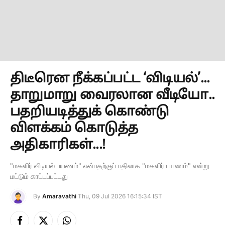
திடீரென நீக்கப்பட்ட ‘விடியல்’...
தாறுமாறு வைரலான வீடியோ..
பதறியடித்துக் கொண்டு
விளக்கம் கொடுத்த
அதிகாரிகள்...!
"மகளிர் விடியல் பயணம்" என்பதற்குப் பதிலாக "மகளிர் பயணம்" என்று
மட்டும் காட்டப்பட்டது
By
Amaravathi
Thu, 09 Jul 2026 16:15:34 IST