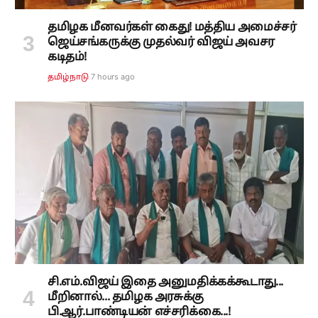
தமிழக மீனவர்கள் கைது! மத்திய அமைச்சர்
ஜெய்சங்கருக்கு முதல்வர் விஜய் அவசர
கடிதம்!
7 hours ago
தமிழ்நாடு
சி.எம்.விஜய் இதை அனுமதிக்கக்கூடாது...
மீறினால்... தமிழக அரசுக்கு
பி.ஆர்.பாண்டியன் எச்சரிக்கை...!