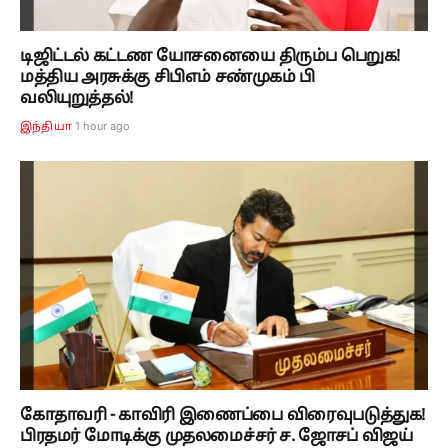
டிஜிட்டல் கட்டண யோசனையை திரும்ப பெறுக!
மத்திய அரசுக்கு சிபிஎம் சண்முகம் பி
வலியுறுத்தல்!
1 hour ago
இந்தியா
கோதாவரி - காவிரி இணைப்பை விரைவுபடுத்துக!
பிரதமர் மோடிக்கு முதலமைச்சர் ச. ஜோசப் விஜய்