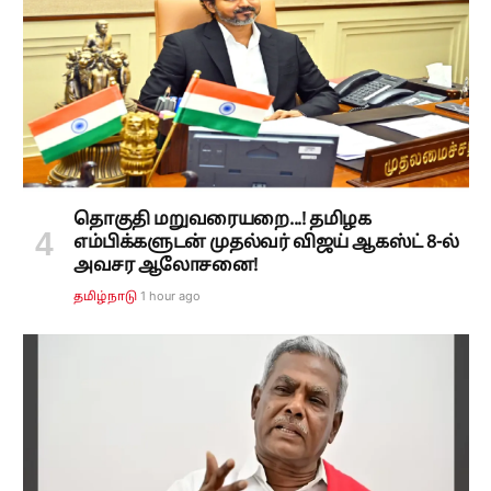
தொகுதி மறுவரையறை...! தமிழக
எம்பிக்களுடன் முதல்வர் விஜய் ஆகஸ்ட் 8-ல்
அவசர ஆலோசனை!
1 hour ago
தமிழ்நாடு