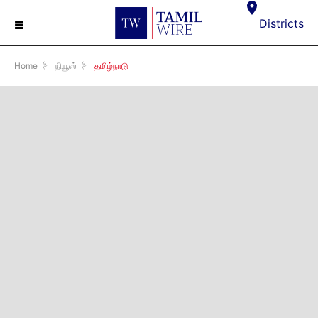
☰
Districts
Home
》
நியூஸ்
》
தமிழ்நாடு