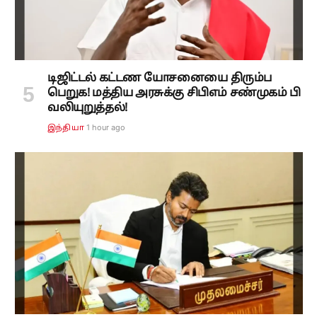
டிஜிட்டல் கட்டண யோசனையை திரும்ப
பெறுக! மத்திய அரசுக்கு சிபிஎம் சண்முகம் பி
வலியுறுத்தல்!
1 hour ago
இந்தியா