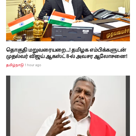
தொகுதி மறுவரையறை...! தமிழக எம்பிக்களுடன்
முதல்வர் விஜய் ஆகஸ்ட் 8-ல் அவசர ஆலோசனை!
1 hour ago
தமிழ்நாடு