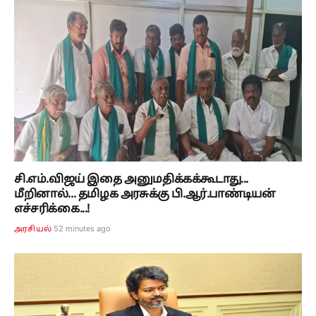
சி.எம்.விஜய் இதை அனுமதிக்கக்கூடாது...
மீறினால்... தமிழக அரசுக்கு பி.ஆர்.பாண்டியன்
எச்சரிக்கை...!
52 minutes ago
அரசியல்