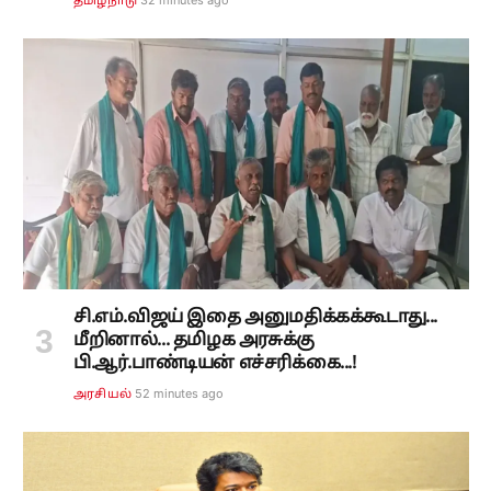
தமிழ்நாடு
சி.எம்.விஜய் இதை அனுமதிக்கக்கூடாது...
மீறினால்... தமிழக அரசுக்கு
பி.ஆர்.பாண்டியன் எச்சரிக்கை...!
52 minutes ago
அரசியல்