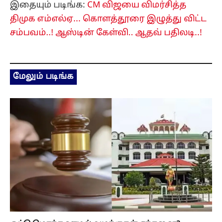
இதையும் படிங்க:
CM விஜயை விமர்சித்த
திமுக எம்எல்ஏ... கொளத்தூரை இழுத்து விட்ட
சம்பவம்..! ஆஸ்டின் கேள்வி.. ஆதவ் பதிலடி..!
மேலும் படிங்க