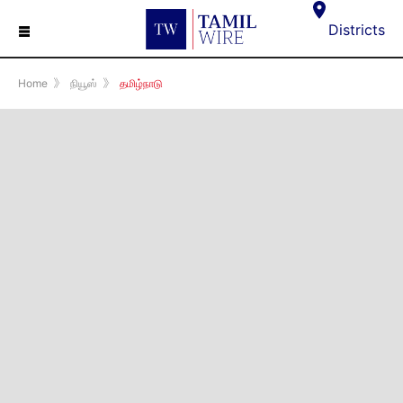
☰
Districts
Home
》
நியூஸ்
》
தமிழ்நாடு