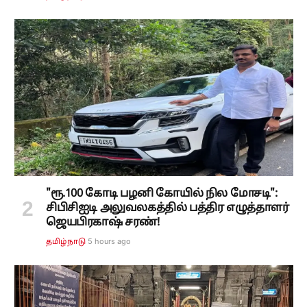
"ரூ.100 கோடி பழனி கோயில் நில மோசடி":
சிபிசிஐடி அலுவலகத்தில் பத்திர எழுத்தாளர்
ஜெயபிரகாஷ் சரண்!
5 hours ago
தமிழ்நாடு