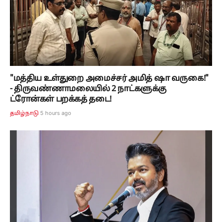
"மத்திய உள்துறை அமைச்சர் அமித் ஷா வருகை!"
- திருவண்ணாமலையில் 2 நாட்களுக்கு
ட்ரோன்கள் பறக்கத் தடை!
5 hours ago
தமிழ்நாடு