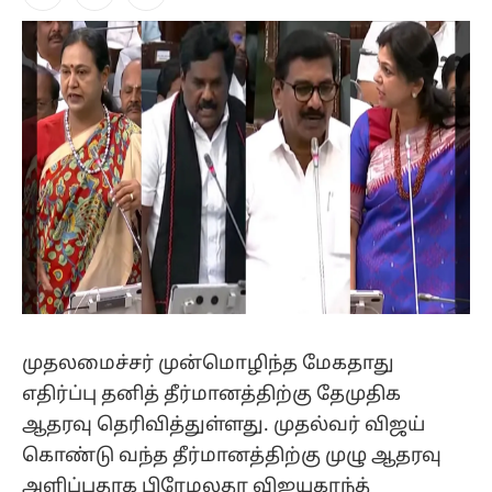
Facebook
X
Instagram
(Twitter)
முதலமைச்சர் முன்மொழிந்த மேகதாது
எதிர்ப்பு தனித் தீர்மானத்திற்கு தேமுதிக
ஆதரவு தெரிவித்துள்ளது. முதல்வர் விஜய்
கொண்டு வந்த தீர்மானத்திற்கு முழு ஆதரவு
அளிப்பதாக பிரேமலதா விஜயகாந்த்