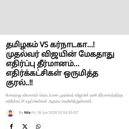
தமிழகம் VS கர்நாடகா…!
முதல்வர் விஜயின் மேகதாது
எதிர்ப்பு தீர்மானம்…
எதிர்க்கட்சிகள் ஒருமித்த
குரல்..!!
மேகதாது விவகாரம் தொடர்பான முதல்வர் விஜயின் தனி தீர்மானத்திற்கு
எதிர்க்கட்சி உறுப்பினர்கள் ஆதரவு தெரிவித்துள்ளனர்.
By
Nila
Fri, 19 Jun 2026 10:34:35 IST