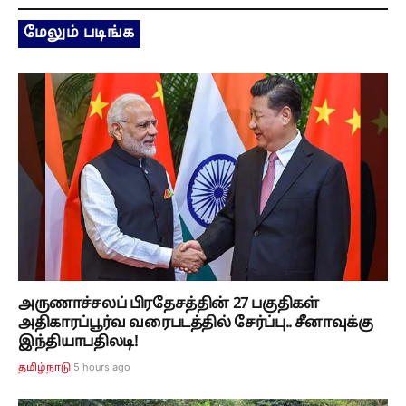
மேலும் படிங்க
அருணாச்சலப் பிரதேசத்தின் 27 பகுதிகள்
அதிகாரப்பூர்வ வரைபடத்தில் சேர்ப்பு.. சீனாவுக்கு
இந்தியாபதிலடி!
5 hours ago
தமிழ்நாடு