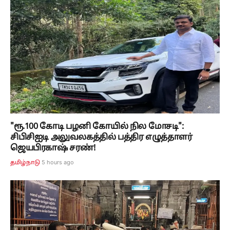
"ரூ.100 கோடி பழனி கோயில் நில மோசடி":
சிபிசிஐடி அலுவலகத்தில் பத்திர எழுத்தாளர்
ஜெயபிரகாஷ் சரண்!
5 hours ago
தமிழ்நாடு