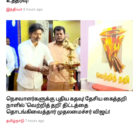
உத்தரவு!
6 hours ago
இந்தியா
நெசவாளர்களுக்கு புதிய கதவு! தேசிய கைத்தறி
நாளில் 'வெற்றித் தறி' திட்டத்தை
தொடங்கிவைத்தார் முதலமைச்சர் விஜய்!
7 hours ago
தமிழ்நாடு