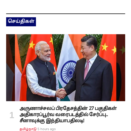
செய்திகள்
அருணாச்சலப் பிரதேசத்தின் 27 பகுதிகள்
அதிகாரப்பூர்வ வரைபடத்தில் சேர்ப்பு..
சீனாவுக்கு இந்தியாபதிலடி!
5 hours ago
தமிழ்நாடு