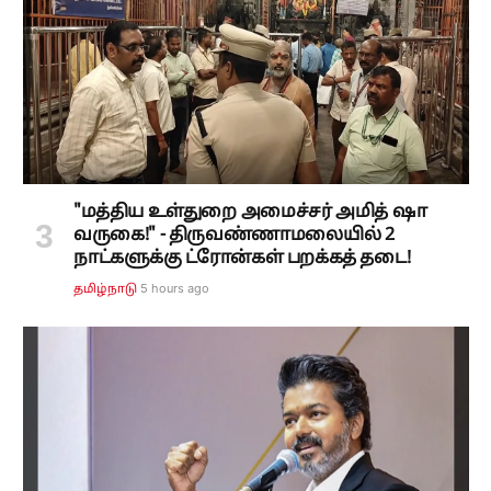
"மத்திய உள்துறை அமைச்சர் அமித் ஷா
வருகை!" - திருவண்ணாமலையில் 2
நாட்களுக்கு ட்ரோன்கள் பறக்கத் தடை!
5 hours ago
தமிழ்நாடு