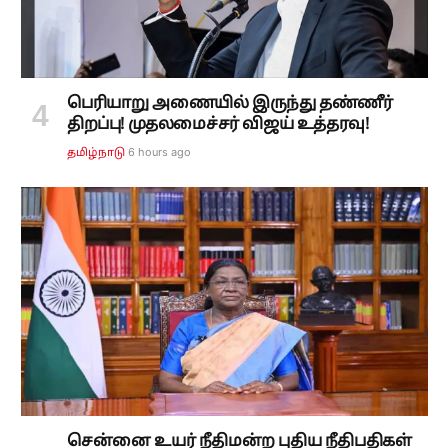
பெரியாறு அணையில் இருந்து தண்ணீர்
திறப்பு! முதலமைச்சர் விஜய் உத்தரவு!
6 hours ago
தமிழ்நாடு
சென்னை உயர் நீதிமன்ற புதிய நீதிபதிகள்