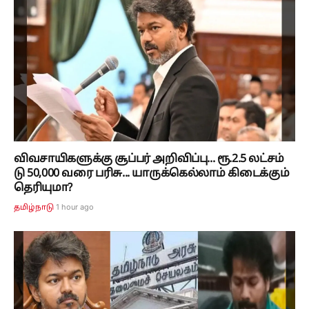
விவசாயிகளுக்கு சூப்பர் அறிவிப்பு... ரூ.2.5 லட்சம்
டு 50,000 வரை பரிசு... யாருக்கெல்லாம் கிடைக்கும்
தெரியுமா?
1 hour ago
தமிழ்நாடு