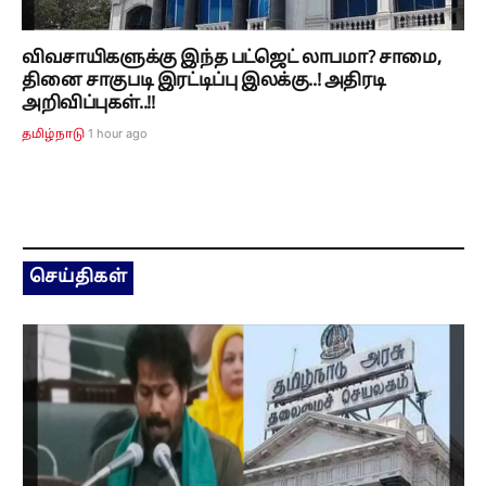
விவசாயிகளுக்கு இந்த பட்ஜெட் லாபமா? சாமை,
தினை சாகுபடி இரட்டிப்பு இலக்கு..! அதிரடி
அறிவிப்புகள்..!!
1 hour ago
தமிழ்நாடு
செய்திகள்