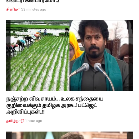
என்ட்ரி கன்பார்மோ..!
53 minutes ago
சினிமா
நஞ்சற்ற விவசாயம்... உலக சந்தையை
குறிவைக்கும் தமிழக அரசு..! பட்ஜெட்
அறிவிப்புகள்..!!
1 hour ago
தமிழ்நாடு