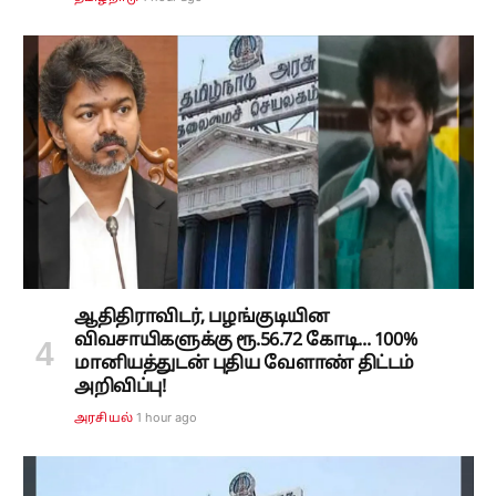
ஆதிதிராவிடர், பழங்குடியின
விவசாயிகளுக்கு ரூ.56.72 கோடி... 100%
மானியத்துடன் புதிய வேளாண் திட்டம்
அறிவிப்பு!
1 hour ago
அரசியல்