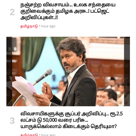
நஞ்சற்ற விவசாயம்... உலக சந்தையை
குறிவைக்கும் தமிழக அரசு..! பட்ஜெட்
அறிவிப்புகள்..!!
1 hour ago
தமிழ்நாடு
விவசாயிகளுக்கு சூப்பர் அறிவிப்பு... ரூ.2.5
லட்சம் டு 50,000 வரை பரிசு...
யாருக்கெல்லாம் கிடைக்கும் தெரியுமா?
1 hour ago
தமிழ்நாடு