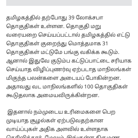
தொகுதிகள் குறைந்து மொத்தமாக 31
தொகுதிகள் மட்டுமே பங்கு வகிக்க கூடும்.
ஆனால் இதுவே குடும்ப கட்டுப்பாட்டை சரியாக
செய்யாத விழிப்புணர்வு ஏற்படாத மாநிலங்கள்
மிகுந்த பலன்களை அடையப் போகின்றன.
அதாவது வட மாநிலங்களில் 100 தொகுதிகள்
கூடுதலாக அமையவிருக்கின்றன.
இதனால் நம்முடைய உரிமைகளை பெற
முடியாத சூழல்கள் ஏற்படுவதற்கான
வாய்ப்புகள் அதிக அளவில் உள்ளதாக
தெரிவித்தார். மேலும், இங்குள்ள திருமண
ஜோடிகள் உடனடியாக குழந்தை பெற்றுக்
கொள்ள வேண்டும். மேலும் பிறக்கும் குழந்தை
ஆணாக இருந்தாலும் சரி பெண்ணாக
இருந்தாலும் சரி தமிழில் பெயர் வையுங்கள்