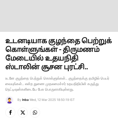
உடனடியாக குழந்தை பெற்றுக்
கொள்ளுங்கள் - திருமணம்
மேடையில் உதயநிதி
ஸ்டாலின் சூசன புரட்சி..
உடனே குழந்தை பெற்றுக் கொள்ளுங்கள்.. குழந்தைக்கு தமிழில் பெயர்
வையுங்கள்.. என்ற துணை முதலமைச்சர் உதயநிதியின் கருத்து
நெட்டிஷன்களிடையே பேசு பொருளாகியுள்ளது.
By
Inba
Wed, 12 Mar 2025 18:50:19 IST
Facebook
X
Instagram