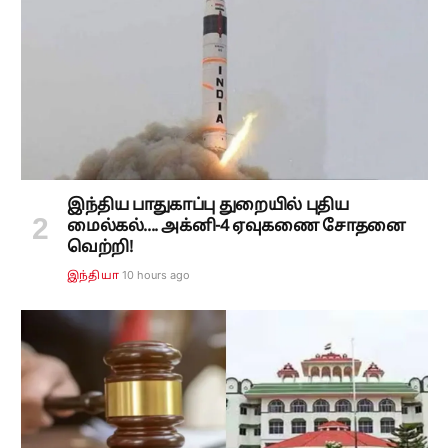
இந்திய பாதுகாப்பு துறையில் புதிய
மைல்கல்.... அக்னி-4 ஏவுகணை சோதனை
வெற்றி!
10 hours ago
இந்தியா
ஒட்டு மொத்த ஊழல் வழக்குகள் எத்தனை?...