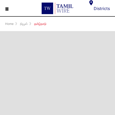
☰
Districts
Home
》
நியூஸ்
》
தமிழ்நாடு