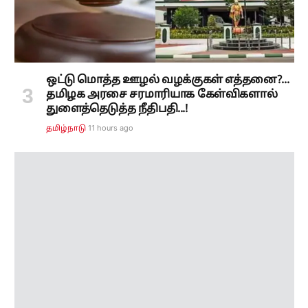
தமிழக அரசை சரமாரியாக கேள்விகளால்
துளைத்தெடுத்த நீதிபதி...!
11 hours ago
தமிழ்நாடு
தமிழக மீனவர்கள் கைது! மத்திய அமைச்சர்
ஜெய்சங்கருக்கு முதல்வர் விஜய் அவசர
கடிதம்!
11 hours ago
தமிழ்நாடு