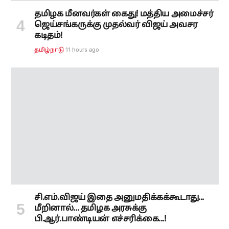
சி.எம்.விஜய் இதை அனுமதிக்கக்கூடாது...
மீறினால்... தமிழக அரசுக்கு
பி.ஆர்.பாண்டியன் எச்சரிக்கை...!
11 hours ago
அரசியல்