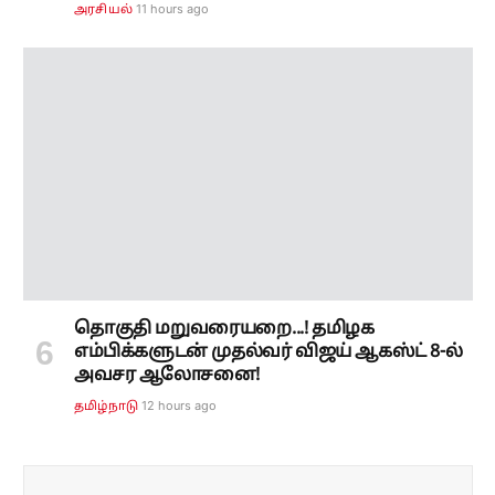
தொகுதி மறுவரையறை...! தமிழக
எம்பிக்களுடன் முதல்வர் விஜய் ஆகஸ்ட் 8-ல்
அவசர ஆலோசனை!
12 hours ago
தமிழ்நாடு
Subscribe to our ePaper
Get our daily ePaper delivered in your inbox