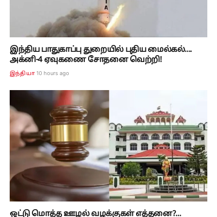
10 hours ago
இந்தியா
ஒட்டு மொத்த ஊழல் வழக்குகள் எத்தனை?...
தமிழக அரசை சரமாரியாக கேள்விகளால்
துளைத்தெடுத்த நீதிபதி...!
11 hours ago
தமிழ்நாடு