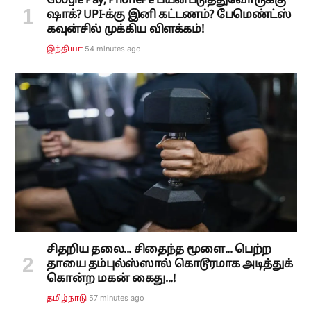
Google Pay, PhonePe பயன்படுத்துவோருக்கு
ஷாக்? UPI-க்கு இனி கட்டணம்? பேமெண்ட்ஸ்
கவுன்சில் முக்கிய விளக்கம்!
54 minutes ago
இந்தியா
சிதறிய தலை... சிதைந்த மூளை... பெற்ற
தாயை தம்புல்ஸ்ஸால் கொடூரமாக அடித்துக்
கொன்ற மகன் கைது...!
57 minutes ago
தமிழ்நாடு