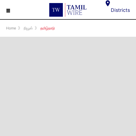
☰
Districts
Home
》
நியூஸ்
》
தமிழ்நாடு