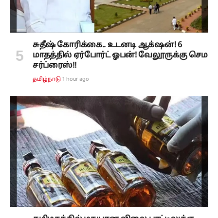
சுதீஷ் கோரிக்கை.. உடனடி ஆக்‌ஷன்! 6
மாதத்தில் ஏர்போர்ட் ஓபன்! வேலூருக்கு செம
சர்ப்ரைஸ்!!
1 hour ago
தமிழ்நாடு