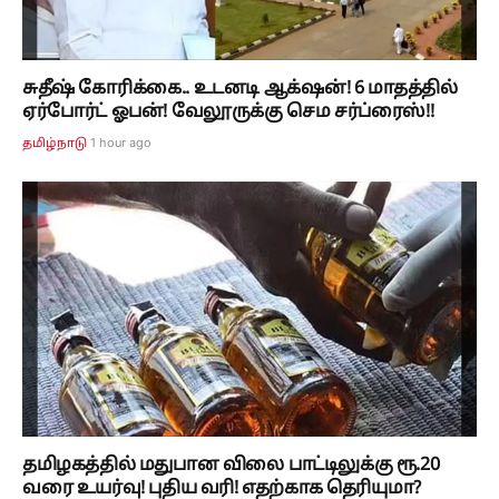
சுதீஷ் கோரிக்கை.. உடனடி ஆக்‌ஷன்! 6 மாதத்தில்
ஏர்போர்ட் ஓபன்! வேலூருக்கு செம சர்ப்ரைஸ்!!
1 hour ago
தமிழ்நாடு
தமிழகத்தில் மதுபான விலை பாட்டிலுக்கு ரூ.20
வரை உயர்வு! புதிய வரி! எதற்காக தெரியுமா?