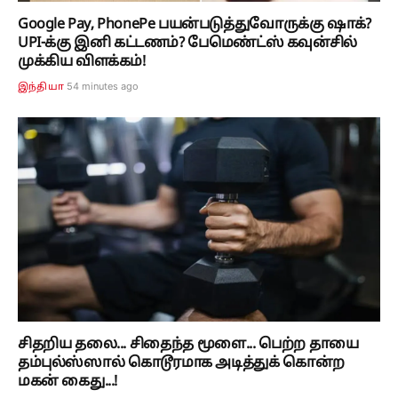
Google Pay, PhonePe பயன்படுத்துவோருக்கு ஷாக்?
UPI-க்கு இனி கட்டணம்? பேமெண்ட்ஸ் கவுன்சில்
முக்கிய விளக்கம்!
54 minutes ago
இந்தியா
சிதறிய தலை... சிதைந்த மூளை... பெற்ற தாயை
தம்புல்ஸ்ஸால் கொடூரமாக அடித்துக் கொன்ற
மகன் கைது...!