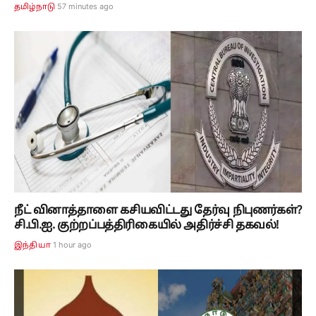
57 minutes ago
தமிழ்நாடு
நீட் வினாத்தாளை கசியவிட்டது தேர்வு நிபுணர்கள்?
சி.பி.ஐ. குற்றப்பத்திரிகையில் அதிர்ச்சி தகவல்!
1 hour ago
இந்தியா