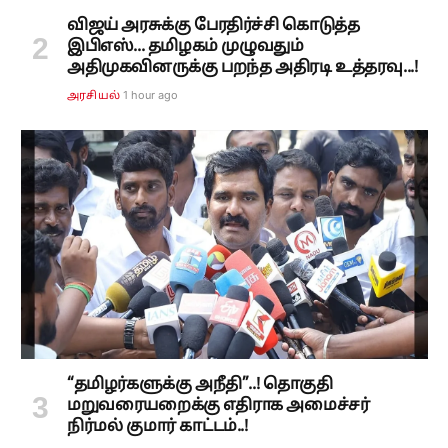
விஜய் அரசுக்கு பேரதிர்ச்சி கொடுத்த
இபிஎஸ்... தமிழகம் முழுவதும்
அதிமுகவினருக்கு பறந்த அதிரடி உத்தரவு...!
1 hour ago
அரசியல்
“தமிழர்களுக்கு அநீதி”..! தொகுதி
மறுவரையறைக்கு எதிராக அமைச்சர்
நிர்மல் குமார் காட்டம்..!