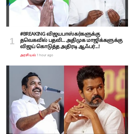
#BREAKING விஜயபாஸ்கர்களுக்கு
தவெகவில் பதவி... அதிமுக மாஜிக்களுக்கு
விஜய் கொடுத்த அதிரடி ஆஃபர்...!
1 hour ago
அரசியல்