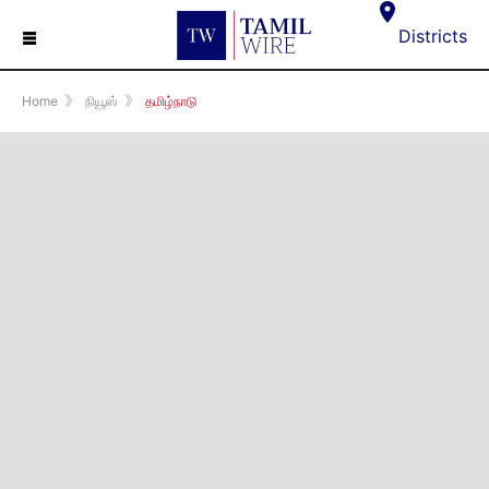
☰
Districts
Home
》
நியூஸ்
》
தமிழ்நாடு