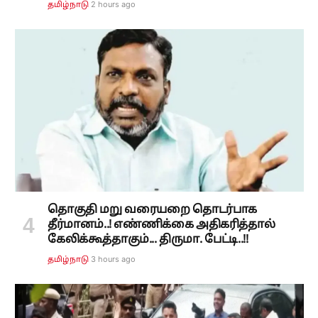
2 hours ago
தமிழ்நாடு
தொகுதி மறு வரையறை தொடர்பாக
தீர்மானம்..! எண்ணிக்கை அதிகரித்தால்
கேலிக்கூத்தாகும்... திருமா. பேட்டி..!!
3 hours ago
தமிழ்நாடு