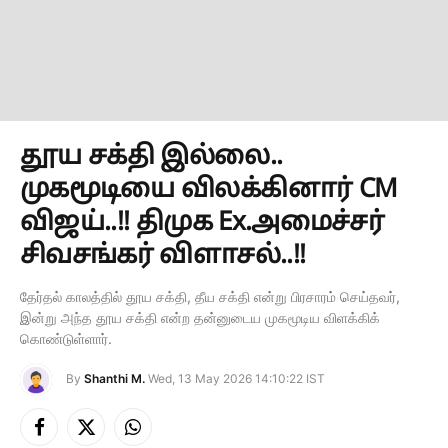
தூய சக்தி இல்லை..
முகமூடியை விலக்கினார் CM
விஜய்..!! திமுக Ex.அமைச்சர்
சிவசங்கர் விளாசல்..!!
தேர்தல் காலத்தில் தூய சக்தி, தீய சக்தி என்று பிரசாரம் செய்தவர்,
இன்று அந்த தூய சக்தி என்ற தன்னுடைய முகமூடிய விளக்கிக்
கொண்டுள்ளார்.
By
Shanthi M.
Wed, 13 May 2026 14:10:22 IST
Facebook
X
Instagram