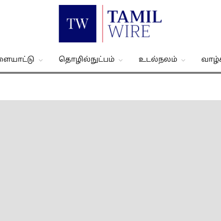
ளையாட்டு
தொழில்நுட்பம்
உடல்நலம்
வாழ