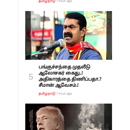
1 hour ago
தமிழ்நாடு
பங்குச்சந்தை முதலீடு
ஆலோசகர் கைது..!
அதிகாரத்தை திணிப்பதா.?
சீமான் ஆவேசம்.!
1 hour ago
தமிழ்நாடு