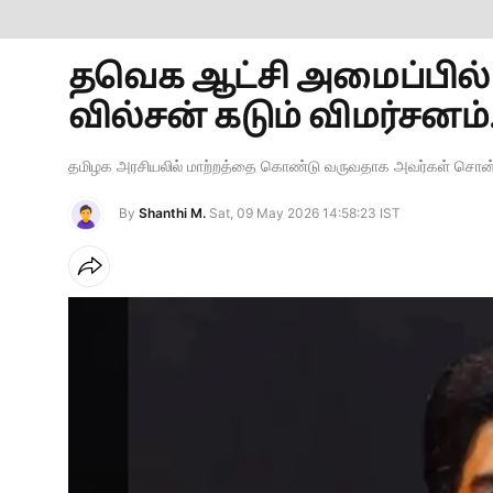
தவெக ஆட்சி அமைப்பில் நீட
வில்சன் கடும் விமர்சனம்..
தமிழக அரசியலில் மாற்றத்தை கொண்டு வருவதாக அவர்கள் சொன்னதின
By
Shanthi M.
Sat, 09 May 2026 14:58:23 IST