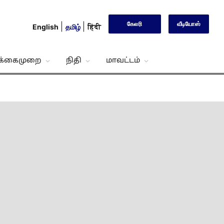
கேலரி
வீடியோஸ்
English
தமிழ்
हिंदी
்க்கைமுறை
நிதி
மாவட்டம்