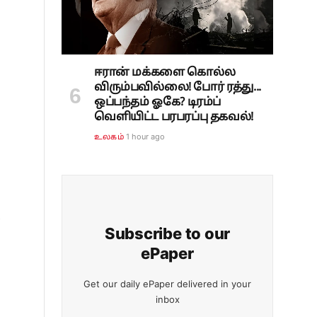
ஈரான் மக்களை கொல்ல
விரும்பவில்லை! போர் ரத்து...
ஒப்பந்தம் ஓகே? டிரம்ப்
வெளியிட்ட பரபரப்பு தகவல்!
1 hour ago
உலகம்
,
Subscribe to our
ePaper
Get our daily ePaper delivered in your
inbox