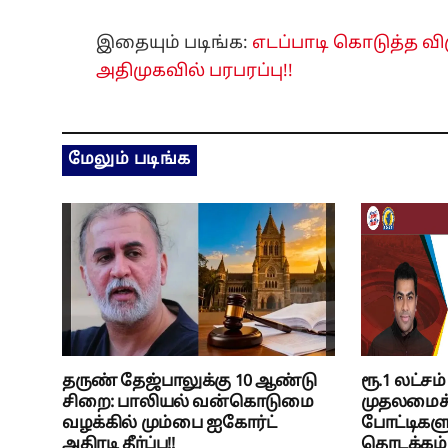
இதையும் படிங்க:
எடப்பாடி கொடுத்த வி
அதிமுகவில் பரபரப்பு!!
மேலும் படிங்க
தருண் தேஜ்பாலுக்கு 10 ஆண்டு
ரூ.1 லட்சம
சிறை: பாலியல் வன்கொடுமை
முதலமைச்
வழக்கில் மும்பை ஐகோர்ட்
போட்டிகள
அதிரடி தீர்ப்பு!!
தொடக்கம்