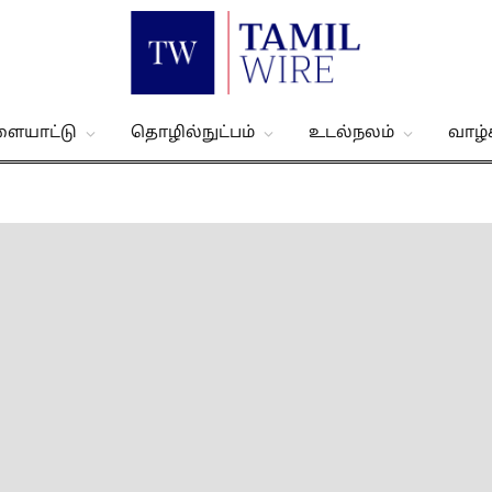
ளையாட்டு
தொழில்நுட்பம்
உடல்நலம்
வாழ