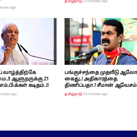
24 minutes ago
தமிழ்நாடு
inutes ago
் வாழ்த்திற்கே
பங்குச்சந்தை முதலீடு ஆலோ
ை..!! ஆளுநருக்கு 21
கைது..! அதிகாரத்தை
ம்.பி.க்கள் கடிதம்..!!
திணிப்பதா.? சீமான் ஆவேசம்.
inutes ago
33 minutes ago
தமிழ்நாடு