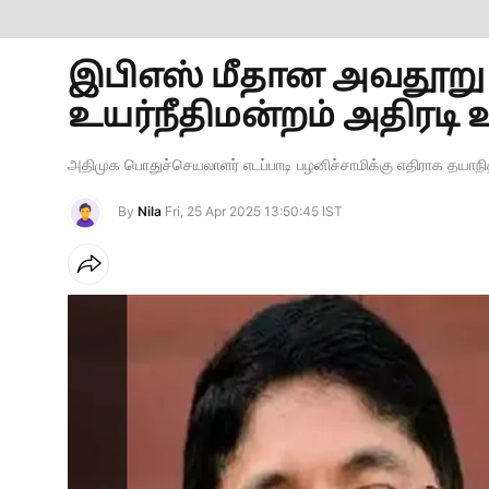
இபிஎஸ் மீதான அவதூறு வ
உயர்நீதிமன்றம் அதிரடி உ
அதிமுக பொதுச்செயலாளர் எடப்பாடி பழனிச்சாமிக்கு எதிராக தயாநித
By
Nila
Fri, 25 Apr 2025 13:50:45 IST