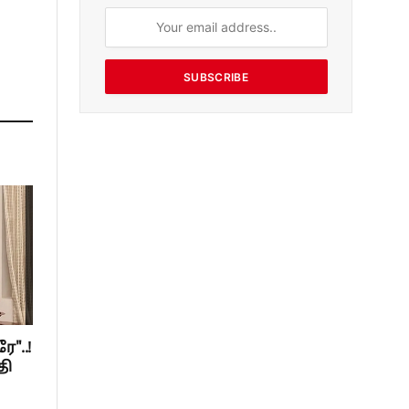
SUBSCRIBE
"..!
தி