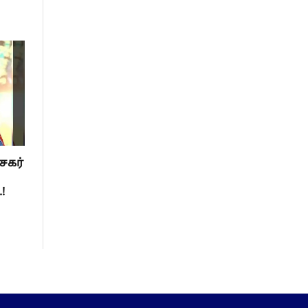
சகர்
!