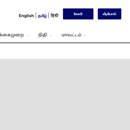
கேலரி
வீடியோஸ்
English
தமிழ்
हिंदी
்க்கைமுறை
நிதி
மாவட்டம்