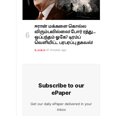
ஈரான் மக்களை கொல்ல
விரும்பவில்லை! போர் ரத்து...
ஒப்பந்தம் ஓகே? டிரம்ப்
வெளியிட்ட பரபரப்பு தகவல்!
41 minutes ago
உலகம்
Subscribe to our
ePaper
Get our daily ePaper delivered in your
inbox