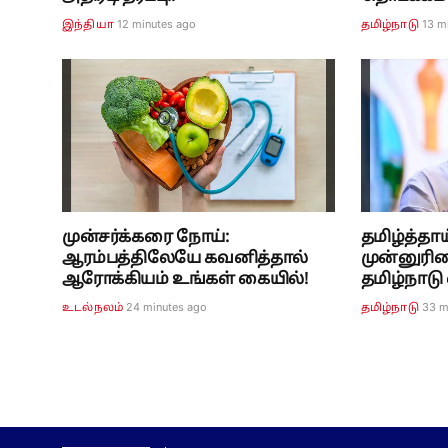
12 minutes ago
13 m
இந்தியா
தமிழ்நாடு
முன்சர்க்கரை நோய்:
தமிழ்த்தாய
ஆரம்பத்திலேயே கவனித்தால்
முன்னுரிம
ஆரோக்கியம் உங்கள் கையில்!
தமிழ்நாடு எ
24 minutes ago
33 m
உடல்நலம்
தமிழ்நாடு