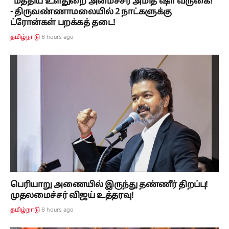
"மத்திய உள்துறை அமைச்சர் அமித் ஷா வருகை!"
- திருவண்ணாமலையில் 2 நாட்களுக்கு
ட்ரோன்கள் பறக்கத் தடை!
6 hours ago
தமிழ்நாடு
பெரியாறு அணையில் இருந்து தண்ணீர் திறப்பு!
முதலமைச்சர் விஜய் உத்தரவு!
6 hours ago
தமிழ்நாடு