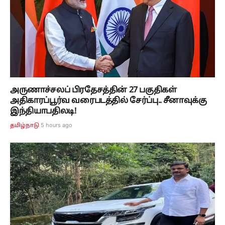
அருணாச்சலப் பிரதேசத்தின் 27 பகுதிகள்
அதிகாரப்பூர்வ வரைபடத்தில் சேர்ப்பு.. சீனாவுக்கு
இந்தியாபதிலடி!
5 hours ago
தமிழ்நாடு