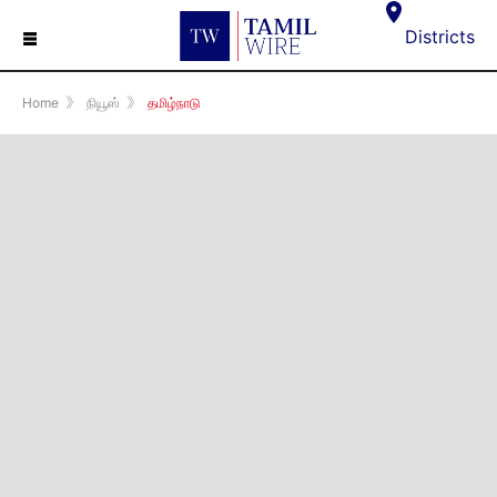
☰
Districts
Home
》
நியூஸ்
》
தமிழ்நாடு