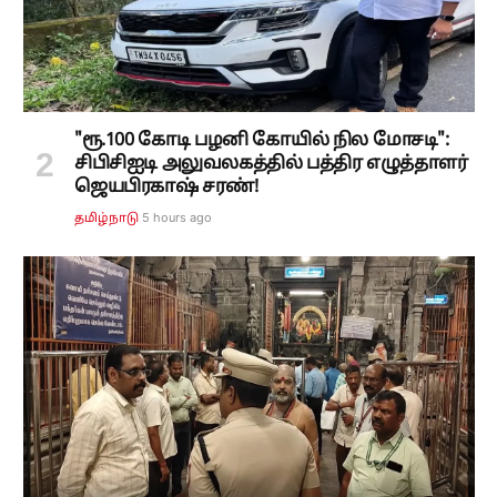
"ரூ.100 கோடி பழனி கோயில் நில மோசடி":
சிபிசிஐடி அலுவலகத்தில் பத்திர எழுத்தாளர்
ஜெயபிரகாஷ் சரண்!
5 hours ago
தமிழ்நாடு