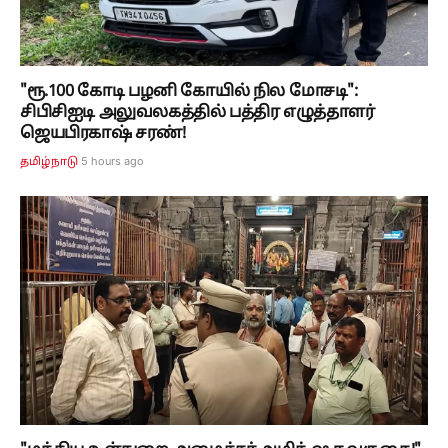
"ரூ.100 கோடி பழனி கோயில் நில மோசடி":
சிபிசிஐடி அலுவலகத்தில் பத்திர எழுத்தாளர்
ஜெயபிரகாஷ் சரண்!
5 hours ago
தமிழ்நாடு