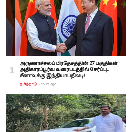
அருணாச்சலப் பிரதேசத்தின் 27 பகுதிகள்
அதிகாரப்பூர்வ வரைபடத்தில் சேர்ப்பு..
சீனாவுக்கு இந்தியாபதிலடி!
5 hours ago
தமிழ்நாடு