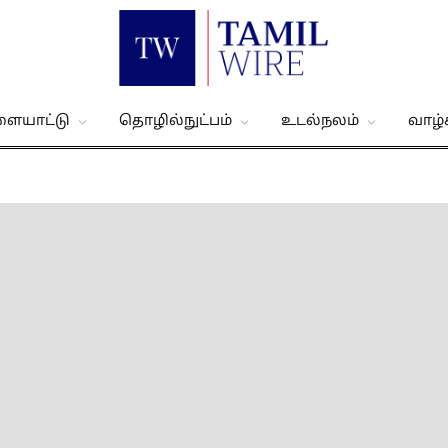
ளையாட்டு
தொழில்நுட்பம்
உடல்நலம்
வாழ