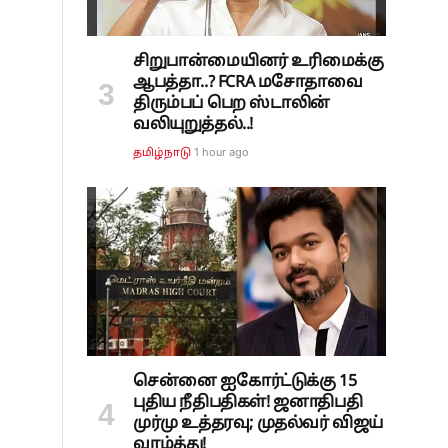
சிறுபான்மையினர் உரிமைக்கு
ஆபத்தா..? FCRA மசோதாவை
திரும்பப் பெற ஸ்டாலின்
வலியுறுத்தல்..!
1 hour ago
தமிழ்நாடு
சென்னை ஐகோர்ட்டுக்கு 15
புதிய நீதிபதிகள்! ஜனாதிபதி
முர்மு உத்தரவு; முதல்வர் விஜய்
வாழ்த்து!