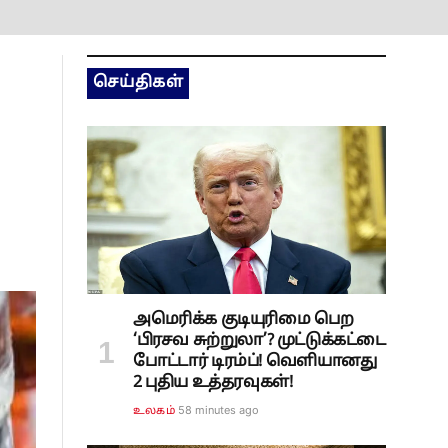
செய்திகள்
அமெரிக்க குடியுரிமை பெற
‘பிரசவ சுற்றுலா’? முட்டுக்கட்டை
போட்டார் டிரம்ப்! வெளியானது
2 புதிய உத்தரவுகள்!
58 minutes ago
உலகம்