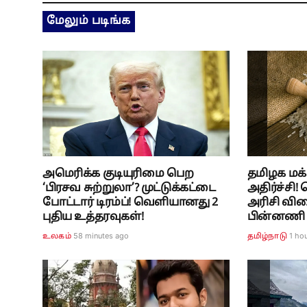
மேலும் படிங்க
அமெரிக்க குடியுரிமை பெற
தமிழக மக்
‘பிரசவ சுற்றுலா’? முட்டுக்கட்டை
அதிர்ச்சி
போட்டார் டிரம்ப்! வெளியானது 2
அரிசி வில
புதிய உத்தரவுகள்!
பின்னணி
58 minutes ago
1 ho
உலகம்
தமிழ்நாடு