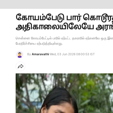
கோயம்பேடு பார் கொடூரத்த
அதிகாலையிலேயே அரங்கேற
சென்னை கோயம்பேட்டில் பாரில் ஏற்பட்ட தகராரில் ஏற்கனவே ஒரு இளம
பேரதிர்ச்சியை ஏற்படுத்தியுள்ளது.
By
Amaravathi
Wed, 03 Jun 2026 08:00:53 IST