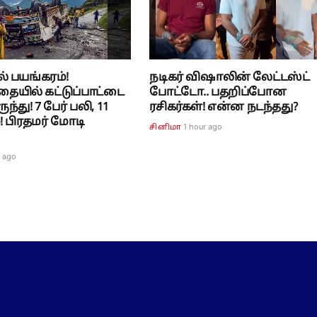
் பயங்கரம்!
நடிகர் விஷாலின் லேட்டஸ்ட்
ையில் கட்டுப்பாட்டை
போட்டோ.. பதறிப்போன
ந்து! 7 பேர் பலி, 11
ரசிகர்கள்! என்ன நடந்தது?
! பிரதமர் மோடி
1 hour ago
சினிமா
r ago