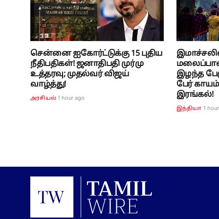
சென்னை ஐகோர்ட்டுக்கு 15 புதிய
இமாச்சலில
நீதிபதிகள்! ஜனாதிபதி முர்மு
மலைப்பாத
உத்தரவு; முதல்வர் விஜய்
இழந்த பேரு
வாழ்த்து!
பேர் காயம்
இரங்கல்!
1 hour ago
அரசியல்
1 hou
இந்தியா