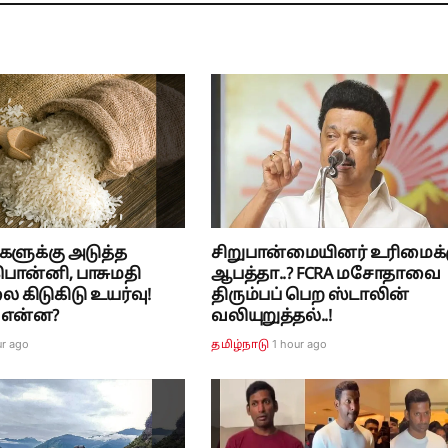
களுக்கு அடுத்த
சிறுபான்மையினர் உரிமைக்
! பொன்னி, பாசுமதி
ஆபத்தா..? FCRA மசோதாவை
ை கிடுகிடு உயர்வு!
திரும்பப் பெற ஸ்டாலின்
 என்ன?
வலியுறுத்தல்..!
ur ago
1 hour ago
தமிழ்நாடு