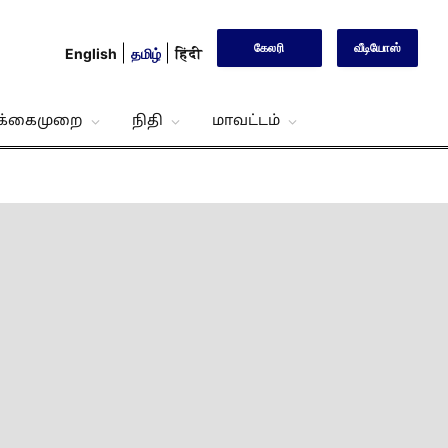
கேலரி
வீடியோஸ்
English
தமிழ்
हिंदी
்க்கைமுறை
நிதி
மாவட்டம்