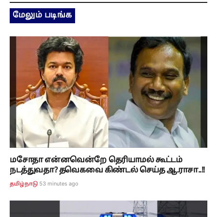
மேலும் படிங்க
மசோதா என்னவென்றே தெரியாமல் கூட்டம்
நடத்துவதா? தவெகவை கிண்டல் செய்த ஆ.ராசா..!!
53 minutes ago
தமிழ்நாடு