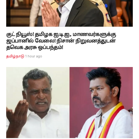
குட் நியூஸ்! தமிழக ஐ.டி.ஐ., மாணவர்களுக்கு
ஜப்பானில் வேலை! நிசான் நிறுவனத்துடன்
தவெக அரசு ஒப்பந்தம்!
1 hour ago
தமிழ்நாடு