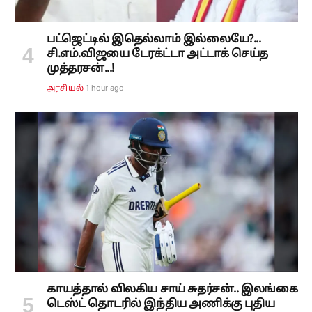
பட்ஜெட்டில் இதெல்லாம் இல்லையே?...
சி.எம்.விஜயை டேரக்ட்டா அட்டாக் செய்த
முத்தரசன்...!
1 hour ago
அரசியல்
காயத்தால் விலகிய சாய் சுதர்சன்.. இலங்கை
டெஸ்ட் தொடரில் இந்திய அணிக்கு புதிய