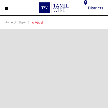
☰
Districts
Home
》
நியூஸ்
》
தமிழ்நாடு