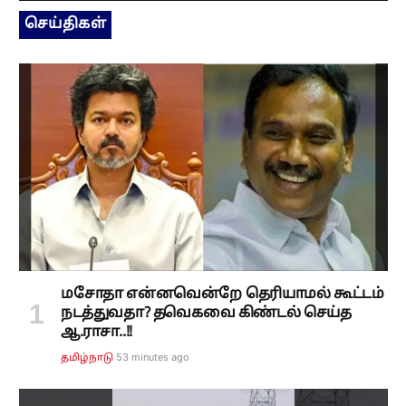
செய்திகள்
மசோதா என்னவென்றே தெரியாமல் கூட்டம்
நடத்துவதா? தவெகவை கிண்டல் செய்த
ஆ.ராசா..!!
53 minutes ago
தமிழ்நாடு