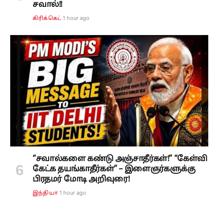
சவால்!!
1 hour ago
கிரிக்கெட்
“சவால்களை கண்டு அஞ்சாதீர்கள்!” “கேள்வி
கேட்க தயங்காதீர்கள்” – இளைஞர்களுக்கு
பிரதமர் மோடி அறிவுரை!
1 hour ago
இந்தியா