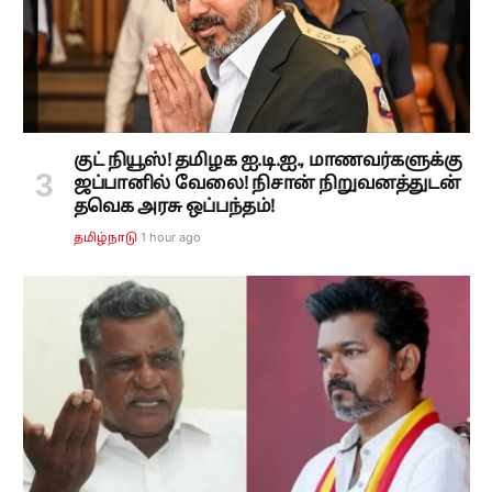
குட் நியூஸ்! தமிழக ஐ.டி.ஐ., மாணவர்களுக்கு
ஜப்பானில் வேலை! நிசான் நிறுவனத்துடன்
தவெக அரசு ஒப்பந்தம்!
1 hour ago
தமிழ்நாடு