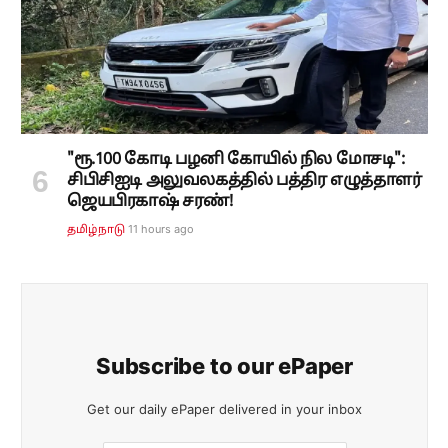
"ரூ.100 கோடி பழனி கோயில் நில மோசடி":
சிபிசிஐடி அலுவலகத்தில் பத்திர எழுத்தாளர்
ஜெயபிரகாஷ் சரண்!
11 hours ago
தமிழ்நாடு
Subscribe to our ePaper
Get our daily ePaper delivered in your inbox