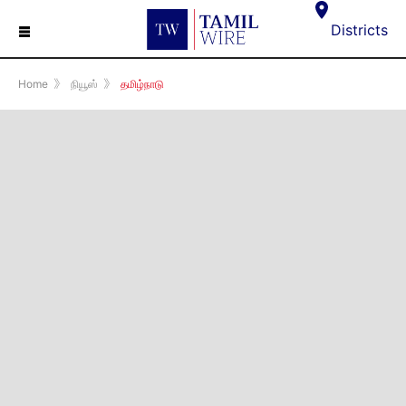
☰
Districts
Home
》
நியூஸ்
》
தமிழ்நாடு