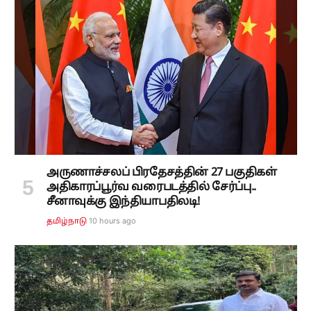
அருணாச்சலப் பிரதேசத்தின் 27 பகுதிகள்
அதிகாரப்பூர்வ வரைபடத்தில் சேர்ப்பு..
சீனாவுக்கு இந்தியாபதிலடி!
10 hours ago
தமிழ்நாடு