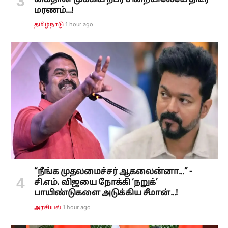
கைதான முக்கிய நபர் சிறையிலேயே திடீர்
மரணம்...!
1 hour ago
தமிழ்நாடு
“நீங்க முதலமைச்சர் ஆகலைன்னா...” -
சி.எம். விஜயை நோக்கி ‘நறுக்’
பாயிண்டுகளை அடுக்கிய சீமான்...!
1 hour ago
அரசியல்