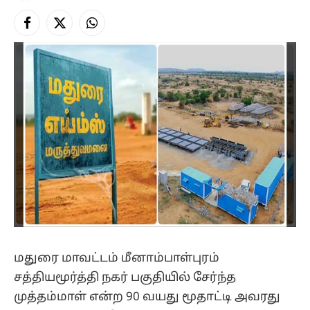
Facebook
X
Instagram
(Twitter)
மதுரை மாவட்டம் மீனாம்பாள்புரம்
சத்தியமூர்த்தி நகர் பகுதியில் சேர்ந்த
முத்தம்மாள் என்ற 90 வயது மூதாட்டி அவரது