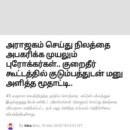
அராஜகம் செய்து நிலத்தை
அபகரிக்க முயலும்
புரோக்கர்கள்.. குறைதீர்
கூட்டத்தில் குடும்பத்துடன் மனு
அளித்த மூதாட்டி..
45 வருசமா வைத்திருந்த குடும்ப சொத்தை எய்ம்ஸ் பக்கத்துல
இருக்குதுனு ரியல் எஸ்டேட் புரோக்கர்கள் அராஜகம் செய்து நிலத்தை
பரிப்பதாக பாதிக்கப்பட்ட நபர் மனு அளித்த சம்பவம் அதிர்ச்சியை
ஏற்படுத்தியுள்ளது.
By
Inba
Mon, 10 Mar 2025 18:12:01 IST