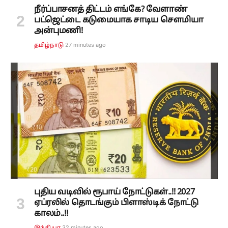
நீர்ப்பாசனத் திட்டம் எங்கே? வேளாண்
பட்ஜெட்டை கடுமையாக சாடிய சௌமியா
அன்புமணி!
27 minutes ago
தமிழ்நாடு
புதிய வடிவில் ரூபாய் நோட்டுகள்..!! 2027
ஏப்ரலில் தொடங்கும் பிளாஸ்டிக் நோட்டு
காலம்..!!
32 minutes ago