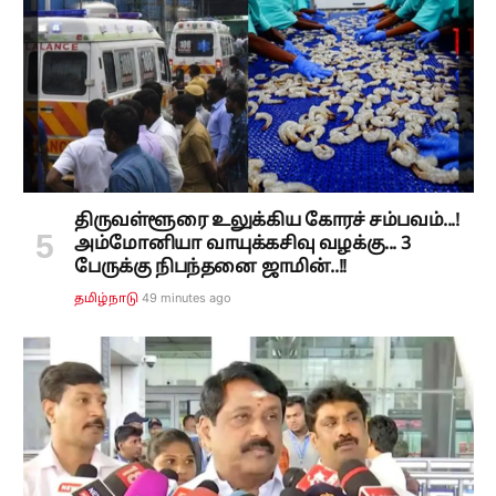
திருவள்ளூரை உலுக்கிய கோரச் சம்பவம்...!
அம்மோனியா வாயுக்கசிவு வழக்கு... 3
பேருக்கு நிபந்தனை ஜாமின்..!!
49 minutes ago
தமிழ்நாடு