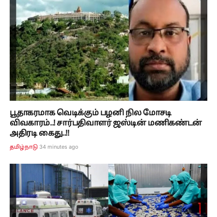
பூதாகரமாக வெடிக்கும் பழனி நில மோசடி
விவகாரம்..! சார்பதிவாளர் ஜஸ்டின் மணிகண்டன்
அதிரடி கைது..!!
34 minutes ago
தமிழ்நாடு