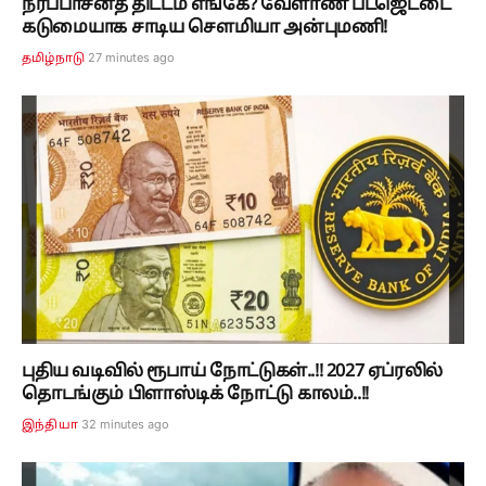
நீர்ப்பாசனத் திட்டம் எங்கே? வேளாண் பட்ஜெட்டை
கடுமையாக சாடிய சௌமியா அன்புமணி!
27 minutes ago
தமிழ்நாடு
புதிய வடிவில் ரூபாய் நோட்டுகள்..!! 2027 ஏப்ரலில்
தொடங்கும் பிளாஸ்டிக் நோட்டு காலம்..!!
32 minutes ago
இந்தியா