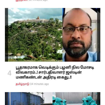
இந்தியா
பூதாகரமாக வெடிக்கும் பழனி நில மோசடி
விவகாரம்..! சார்பதிவாளர் ஜஸ்டின்
மணிகண்டன் அதிரடி கைது..!!
34 minutes ago
தமிழ்நாடு