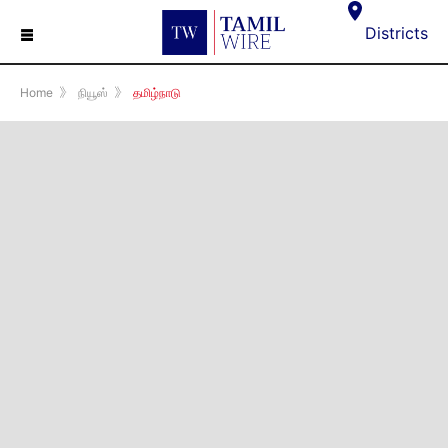
☰
Districts
Home
》
நியூஸ்
》
தமிழ்நாடு