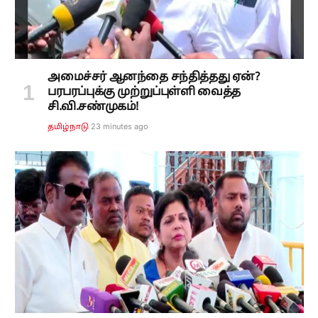
அமைச்சர் ஆனந்தை சந்தித்தது ஏன்?
பரபரப்புக்கு முற்றுப்புள்ளி வைத்த
சி.வி.சண்முகம்!
23 minutes ago
தமிழ்நாடு