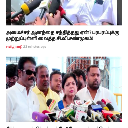
அமைச்சர் ஆனந்தை சந்தித்தது ஏன்? பரபரப்புக்கு
முற்றுப்புள்ளி வைத்த சி.வி.சண்முகம்!
23 minutes ago
தமிழ்நாடு