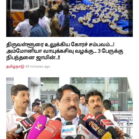
திருவள்ளூரை உலுக்கிய கோரச் சம்பவம்...!
அம்மோனியா வாயுக்கசிவு வழக்கு... 3 பேருக்கு
நிபந்தனை ஜாமின்..!!
49 minutes ago
தமிழ்நாடு