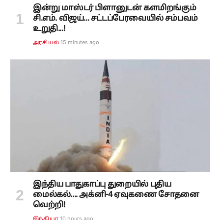
இன்று மாஸ்டர் பிளானுடன் களமிறங்கும்
சி.எம். விஜய்... சட்டப்பேரவையில் சம்பவம்
உறுதி...!
15 minutes ago
அரசியல்
இந்திய பாதுகாப்பு துறையில் புதிய
மைல்கல்.... அக்னி-4 ஏவுகணை சோதனை
வெற்றி!
10 hours ago
இந்தியா