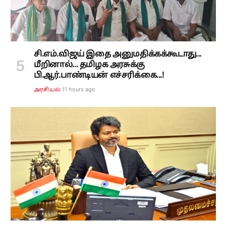
சி.எம்.விஜய் இதை அனுமதிக்கக்கூடாது...
மீறினால்... தமிழக அரசுக்கு
பி.ஆர்.பாண்டியன் எச்சரிக்கை...!
11 hours ago
அரசியல்