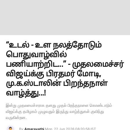
“உடல் - உள நலத்தோடும்
பொதுவாழ்வில்
பணியாற்றிட...” - முதலமைச்சர்
விஜய்க்கு பிரதமர் மோடி,
மு.க.ஸ்டாலின் பிறந்தநாள்
வாழ்த்து...!
இன்று முதலமைச்சராக தனது முதல் பிறந்தநாளை கொண்டாடும்
விஜய்க்கு தமிழகம் முழுவதும் இருந்து வாழ்த்துகள் குவிந்து
வருகின்றன.
By
Amaravathi
Mon, 22 Jun 2026 08:20:58 IST