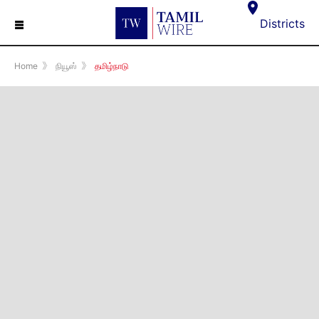
☰
Districts
Home
》
நியூஸ்
》
தமிழ்நாடு