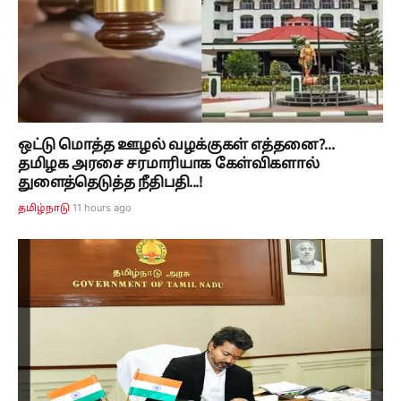
ஒட்டு மொத்த ஊழல் வழக்குகள் எத்தனை?...
தமிழக அரசை சரமாரியாக கேள்விகளால்
துளைத்தெடுத்த நீதிபதி...!
11 hours ago
தமிழ்நாடு