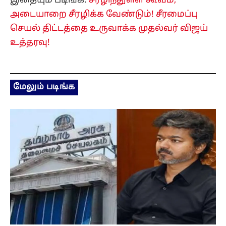
இதையும் படிங்க:
சீரழிந்துள்ள கூவம்,
அடையாறை சீரழிக்க வேண்டும்! சீரமைப்பு
செயல் திட்டத்தை உருவாக்க முதல்வர் விஜய்
உத்தரவு!
மேலும் படிங்க