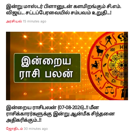
இன்று மாஸ்டர் பிளானுடன் களமிறங்கும் சி.எம்.
விஜய்... சட்டப்பேரவையில் சம்பவம் உறுதி...!
15 minutes ago
அரசியல்
இன்றைய ராசிபலன் (07-08-2026)..!! மீன
ராசிக்காரர்களுக்கு இன்று ஆன்மீக சிந்தனை
அதிகரிக்கும்..!!
30 minutes ago
ஜோதிடம்