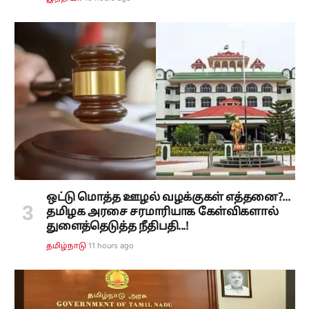
ஒட்டு மொத்த ஊழல் வழக்குகள் எத்தனை?...
தமிழக அரசை சரமாரியாக கேள்விகளால்
துளைத்தெடுத்த நீதிபதி...!
11 hours ago
தமிழ்நாடு