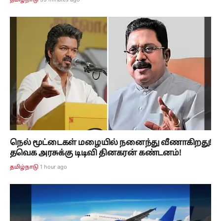
தமிழ்நாடு
நெல் மூட்டைகள் மழையில் நனைந்து வீணாகிறது!
தவெக அரசுக்கு டிடிவி தினகரன் கண்டனம்!
1 hour ago
தமிழ்நாடு