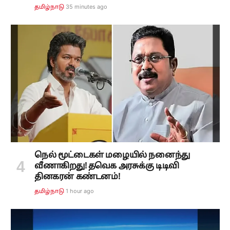
35 minutes ago
தமிழ்நாடு
நெல் மூட்டைகள் மழையில் நனைந்து
வீணாகிறது! தவெக அரசுக்கு டிடிவி
தினகரன் கண்டனம்!
1 hour ago
தமிழ்நாடு