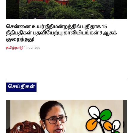
சென்னை உயர் நீதிமன்றத்தில் புதிதாக 15
நீதிபதிகள் பதவியேற்பு: காலியிடங்கள் 9 ஆகக்
குறைந்தது!
1 hour ago
தமிழ்நாடு
செய்திகள்