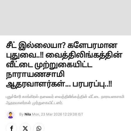
சீட் இல்லையா? களேபரமான
புதுவை..!! வைத்திலிங்கத்தின்
வீட்டை முற்றுகையிட்ட
நாராயணசாமி
ஆதரவாளர்கள்... பரபரப்பு..!!
புதுச்சேரி காங்கிரஸ் தலைவர் வைத்திலிங்கத்தின் வீட்டை நாராயணசாமி
ஆதரவாளர்கள் முற்றுகையிட்டனர்.
By
Nila
Mon, 23 Mar 2026 12:29:38 IST