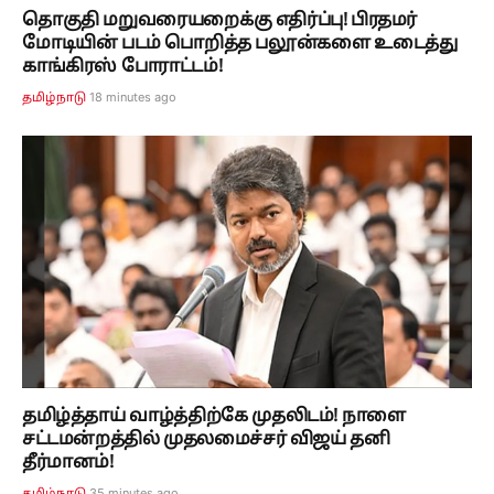
தொகுதி மறுவரையறைக்கு எதிர்ப்பு! பிரதமர்
மோடியின் படம் பொறித்த பலூன்களை உடைத்து
காங்கிரஸ் போராட்டம்!
18 minutes ago
தமிழ்நாடு
தமிழ்த்தாய் வாழ்த்திற்கே முதலிடம்! நாளை
சட்டமன்றத்தில் முதலமைச்சர் விஜய் தனி
தீர்மானம்!
35 minutes ago