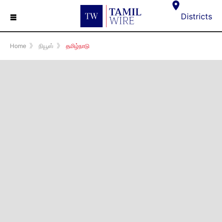
☰
Districts
Home
》
நியூஸ்
》
தமிழ்நாடு