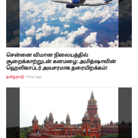
சென்னை விமான நிலையத்தில்
சூறைக்காற்றுடன் கனமழை: அமித்ஷாவின்
ஹெலிகாப்டர் அவசரமாக தரையிறக்கம்!
1 hour ago
தமிழ்நாடு