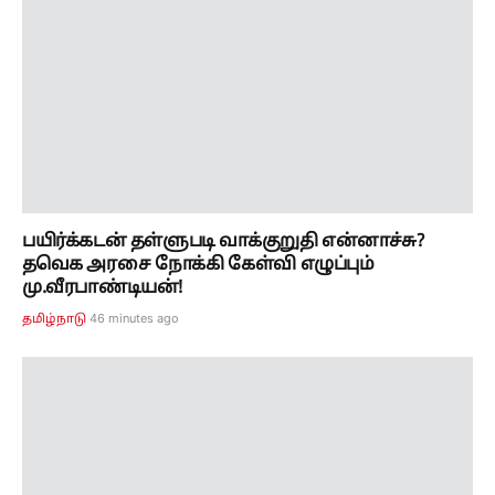
பயிர்க்கடன் தள்ளுபடி வாக்குறுதி என்னாச்சு?
தவெக அரசை நோக்கி கேள்வி எழுப்பும்
மு.வீரபாண்டியன்!
46 minutes ago
தமிழ்நாடு
வீடு தேடி மதுபானம்.? பகீர் கிளப்பிய தகவல்...
அமைச்சர் விக்னேஷ் விளக்கம்..!!