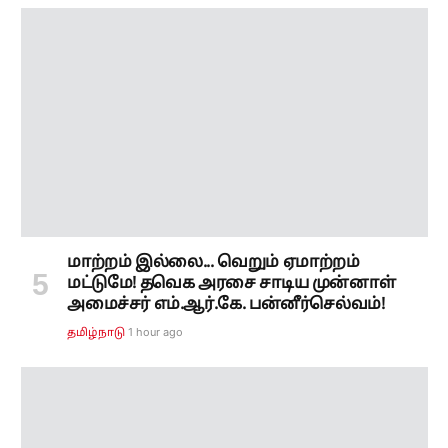
மாற்றம் இல்லை... வெறும் ஏமாற்றம்
மட்டுமே! தவெக அரசை சாடிய முன்னாள்
அமைச்சர் எம்.ஆர்.கே. பன்னீர்செல்வம்!
1 hour ago
தமிழ்நாடு