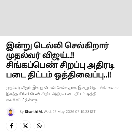
இன்று டெல்லி செல்கிறார்
முதல்வர் விஜய்..!!
சிங்கப்பெண் சிறப்பு அதிரடி
படை திட்டம் ஒத்திவைப்பு..!!
முதல்வர் விஜய் இன்று டெல்லி செல்வதால், இன்று தொடங்கி வைக்க
இருந்த சிங்கப்பெண் சிறப்பு அதிரடி படை திட்டம் ஒத்தி
வைக்கப்பட்டுள்ளது.
By
Shanthi M.
Wed, 27 May 2026 07:19:28 IST
Facebook
X
Instagram