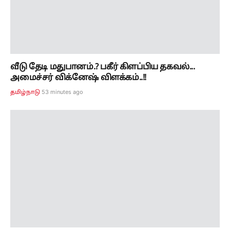
53 minutes ago
தமிழ்நாடு
நக்கீரன் கோபாலுக்கு சட்ட சிக்கல்..! பாசிச
வெறியாட்டம்... பந்தாடிய சீமான்..!!
1 hour ago
தமிழ்நாடு