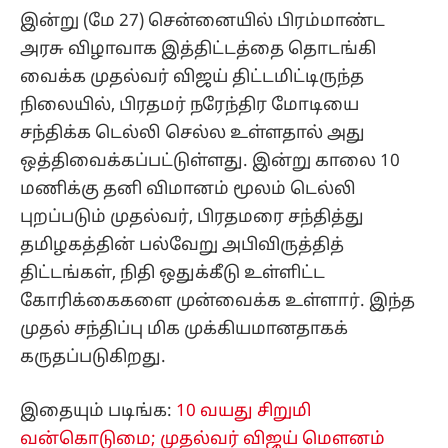
மணிக்கு தனி விமானம் மூலம் டெல்லி
புறப்படும் முதல்வர், பிரதமரை சந்தித்து
தமிழகத்தின் பல்வேறு அபிவிருத்தித்
திட்டங்கள், நிதி ஒதுக்கீடு உள்ளிட்ட
கோரிக்கைகளை முன்வைக்க உள்ளார். இந்த
முதல் சந்திப்பு மிக முக்கியமானதாகக்
கருதப்படுகிறது.
இதையும் படிங்க:
10 வயது சிறுமி
வன்கொடுமை; முதல்வர் விஜய் மௌனம்
காப்பது ஏன்? இடதுசாரிகள் ஆர்ப்பாட்டம்!
டெல்லி பயணத்தை முடித்து சென்னை
திரும்பிய சில நாட்களுக்குள் 'சிங்கப்பெண்'
திட்டத்தை முதல்வர் தொடங்கி வைப்பார் என
தலைமைச் செயலக வட்டாரங்கள்