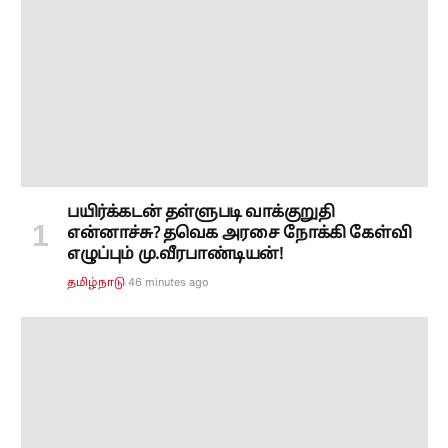
பயிர்க்கடன் தள்ளுபடி வாக்குறுதி
என்னாச்சு? தவெக அரசை நோக்கி கேள்வி
எழுப்பும் மு.வீரபாண்டியன்!
46 minutes ago
தமிழ்நாடு
வீடு தேடி மதுபானம்.? பகீர் கிளப்பிய தகவல்...
அமைச்சர் விக்னேஷ் விளக்கம்..!!