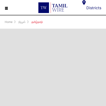
☰
Districts
Home
》
நியூஸ்
》
தமிழ்நாடு