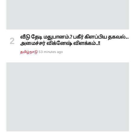
53 minutes ago
தமிழ்நாடு
நக்கீரன் கோபாலுக்கு சட்ட சிக்கல்..! பாசிச
வெறியாட்டம்... பந்தாடிய சீமான்..!!
1 hour ago
தமிழ்நாடு