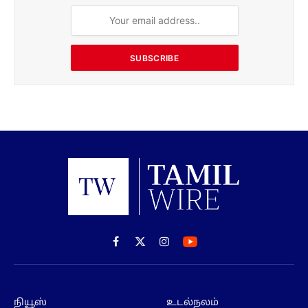
Facebook
X
Instagram
(Twitter)
நியூஸ்
உடல்நலம்
பொழுதுபோக்கு
வாழ்க்கைமுறை
விளையாட்டு
நிதி
தொழில்நுட்பம்
மாவட்டம்
Subscribe to our ePaper