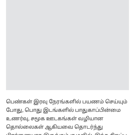
பெண்கள் இரவு நேரங்களில் பயணம் செய்யும்
போது, பொது இடங்களில் பாதுகாப்பின்மை
உணர்வு, சமூக ஊடகங்கள் வழியான
தொல்லைகள் ஆகியவை தொடர்ந்து
பிரச்னையாக இருக்கும் சூழலில், இந்த சிறப்பு
படை ஒரு முக்கிய மைல்கல்லாக அமையும்
என பெண்கள் அமைப்புகள் வரவேற்றுள்ளன.
முதல்வர் விஜய்யின் இந்த முயற்சி,
தமிழகத்தில் பெண்கள் நலன் சார்ந்த
திட்டங்களுக்கு புதிய உத்வேகம் அளிக்கும் என