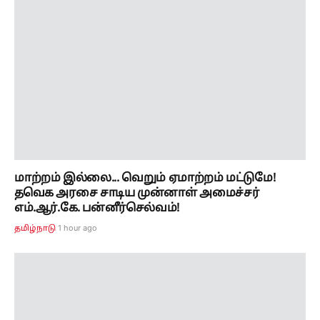
மாற்றம் இல்லை... வெறும் ஏமாற்றம் மட்டுமே!
தவெக அரசை சாடிய முன்னாள் அமைச்சர்
எம்.ஆர்.கே. பன்னீர்செல்வம்!
1 hour ago
தமிழ்நாடு
"எவ்ளோ நாள் தான் சேகர்பாபுவே"..? உளறிக்