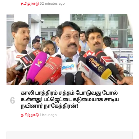
52 minutes ago
தமிழ்நாடு
காலி பாத்திரம் சத்தம் போடுவது போல்
உள்ளது! பட்ஜெட்டை கடுமையாக சாடிய
நயினார் நாகேந்திரன்!
1 hour ago
தமிழ்நாடு