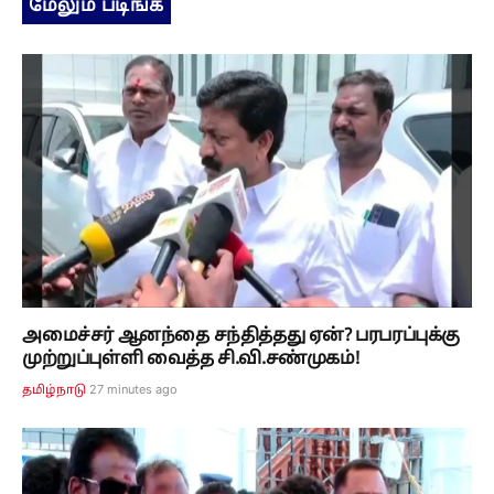
மேலும் படிங்க
அமைச்சர் ஆனந்தை சந்தித்தது ஏன்? பரபரப்புக்கு
முற்றுப்புள்ளி வைத்த சி.வி.சண்முகம்!
27 minutes ago
தமிழ்நாடு