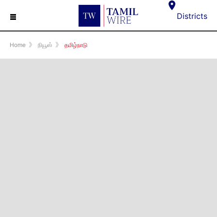
☰
Districts
Home
》
நியூஸ்
》
தமிழ்நாடு