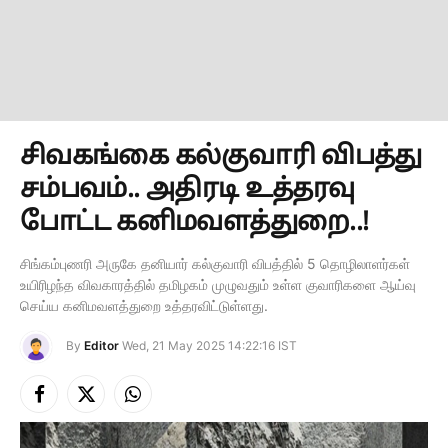
சிவகங்கை கல்குவாரி விபத்து
சம்பவம்.. அதிரடி உத்தரவு
போட்ட கனிமவளத்துறை..!
சிங்கம்புணரி அருகே தனியார் கல்குவாரி விபத்தில் 5 தொழிலாளர்கள்
உயிரிழந்த விவகாரத்தில் தமிழகம் முழுவதும் உள்ள குவாரிகளை ஆய்வு
செய்ய கனிமவளத்துறை உத்தரவிட்டுள்ளது.
By
Editor
Wed, 21 May 2025 14:22:16 IST
Facebook
X
Instagram
(Twitter)