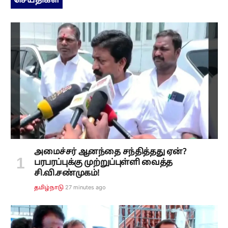
செய்திகள்
அமைச்சர் ஆனந்தை சந்தித்தது ஏன்?
பரபரப்புக்கு முற்றுப்புள்ளி வைத்த
சி.வி.சண்முகம்!
27 minutes ago
தமிழ்நாடு