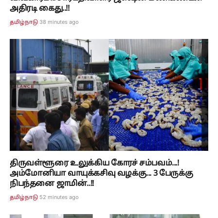
அதிரடி கைது..!!
38 minutes ago
தமிழ்நாடு
திருவள்ளூரை உலுக்கிய கோரச் சம்பவம்...!
அம்மோனியா வாயுக்கசிவு வழக்கு... 3 பேருக்கு
நிபந்தனை ஜாமின்..!!
52 minutes ago
தமிழ்நாடு