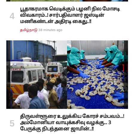
பூதாகரமாக வெடிக்கும் பழனி நில மோசடி
விவகாரம்..! சார்பதிவாளர் ஜஸ்டின்
மணிகண்டன் அதிரடி கைது..!!
38 minutes ago
தமிழ்நாடு
திருவள்ளூரை உலுக்கிய கோரச் சம்பவம்...!
அம்மோனியா வாயுக்கசிவு வழக்கு... 3
பேருக்கு நிபந்தனை ஜாமின்..!!