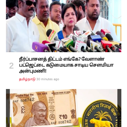
நீர்ப்பாசனத் திட்டம் எங்கே? வேளாண்
பட்ஜெட்டை கடுமையாக சாடிய சௌமியா
அன்புமணி!
30 minutes ago
தமிழ்நாடு