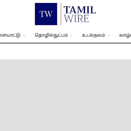
ளையாட்டு
தொழில்நுட்பம்
உடல்நலம்
வாழ