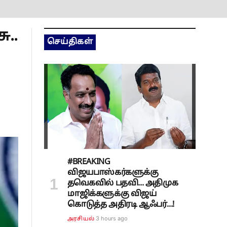
ு..
செய்திகள்
#BREAKING
விஜயபாஸ்கர்களுக்கு
தவெகவில் பதவி... அதிமுக
மாஜிக்களுக்கு விஜய்
கொடுத்த அதிரடி ஆஃபர்...!
3 hours ago
அரசியல்