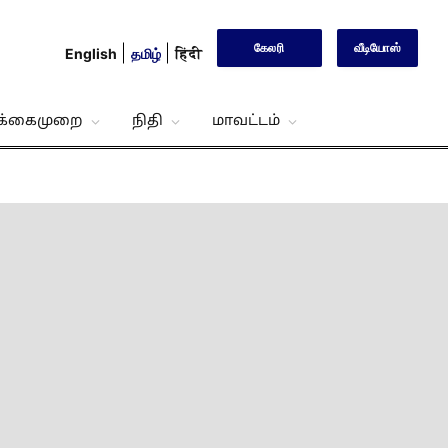
கேலரி
வீடியோஸ்
English
தமிழ்
हिंदी
்க்கைமுறை
நிதி
மாவட்டம்