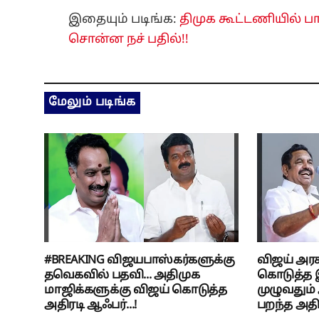
இதையும் படிங்க:
திமுக கூட்டணியில் ப
சொன்ன நச் பதில்!!
மேலும் படிங்க
#BREAKING விஜயபாஸ்கர்களுக்கு
விஜய் அரசு
தவெகவில் பதவி... அதிமுக
கொடுத்த இ
மாஜிக்களுக்கு விஜய் கொடுத்த
முழுவதும்
அதிரடி ஆஃபர்...!
பறந்த அதிர