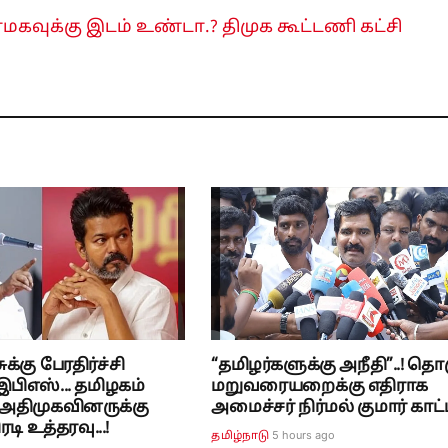
ாமகவுக்கு இடம் உண்டா.? திமுக கூட்டணி கட்சி
க்கு பேரதிர்ச்சி
“தமிழர்களுக்கு அநீதி”..! தொ
பிஎஸ்... தமிழகம்
மறுவரையறைக்கு எதிராக
 அதிமுகவினருக்கு
அமைச்சர் நிர்மல் குமார் காட்டம
டி உத்தரவு...!
5 hours ago
தமிழ்நாடு