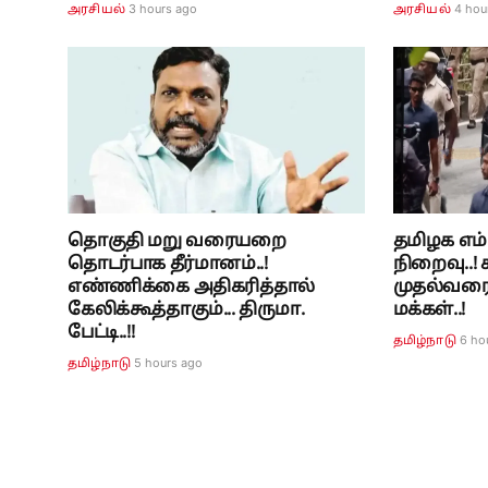
3 hours ago
4 hou
அரசியல்
அரசியல்
தொகுதி மறு வரையறை
தமிழக எம்ப
தொடர்பாக தீர்மானம்..!
நிறைவு..
எண்ணிக்கை அதிகரித்தால்
முதல்வரை 
கேலிக்கூத்தாகும்... திருமா.
மக்கள்..!
பேட்டி..!!
6 ho
தமிழ்நாடு
5 hours ago
தமிழ்நாடு