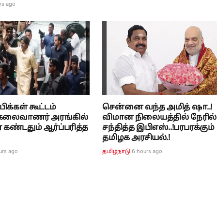
rs ago
ிக்கள் கூட்டம்
சென்னை வந்த அமித் ஷா..!
! கலைவாணர் அரங்கில்
விமான நிலையத்தில் நேரில்
கண்டதும் ஆர்ப்பரித்த
சந்தித்த இபிஎஸ்..!பரபரக்கும்
தமிழக அரசியல்.!
urs ago
6 hours ago
தமிழ்நாடு