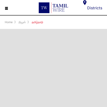
☰
Districts
Home
》
நியூஸ்
》
தமிழ்நாடு