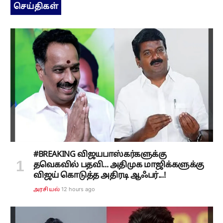
செய்திகள்
#BREAKING விஜயபாஸ்கர்களுக்கு
தவெகவில் பதவி... அதிமுக மாஜிக்களுக்கு
விஜய் கொடுத்த அதிரடி ஆஃபர்...!
12 hours ago
அரசியல்