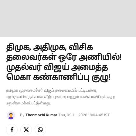
திமுக, அதிமுக, விசிக
தலைவர்கள் ஒரே அணியில்!
முதல்வர் விஜய் அமைத்த
மெகா கண்காணிப்பு குழு!
தமிழக முதலமைச்சர் விஜய் தலைமையில் பட்டியலின,
பழங்குடியினருக்கான விழிப்புணர்வு மற்றும் கண்காணிப்புக் குழு
மறுசீரமைக்கப்பட்டுள்ளது.
By
Thenmozhi Kumar
Thu, 09 Jul 2026 19:04:45 IST
Facebook
X
Instagram