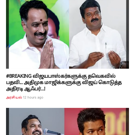
#BREAKING விஜயபாஸ்கர்களுக்கு தவெகவில்
பதவி... அதிமுக மாஜிக்களுக்கு விஜய் கொடுத்த
அதிரடி ஆஃபர்...!
12 hours ago
அரசியல்