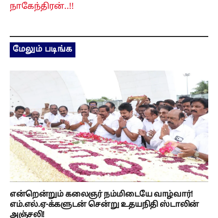
நாகேந்திரன்..!!
மேலும் படிங்க
என்றென்றும் கலைஞர் நம்மிடையே வாழ்வார்!
எம்.எல்.ஏ-க்களுடன் சென்று உதயநிதி ஸ்டாலின்
அஞ்சலி!