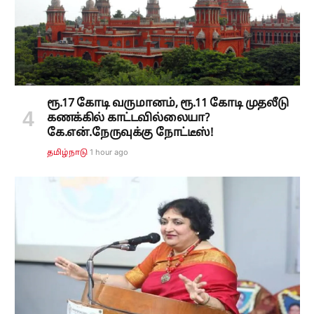
ரூ.17 கோடி வருமானம், ரூ.11 கோடி முதலீடு
கணக்கில் காட்டவில்லையா?
கே.என்.நேருவுக்கு நோட்டீஸ்!
1 hour ago
தமிழ்நாடு