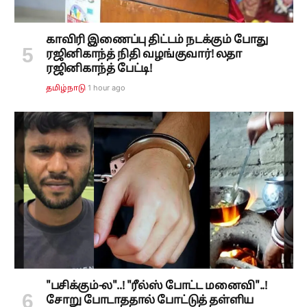
காவிரி இணைப்பு திட்டம் நடக்கும் போது
ரஜினிகாந்த் நிதி வழங்குவார்! லதா
ரஜினிகாந்த் பேட்டி!
1 hour ago
தமிழ்நாடு
"பசிக்கும்-ல"..! "ரீல்ஸ் போட்ட மனைவி"..!
சோறு போடாததால் போட்டுத் தள்ளிய