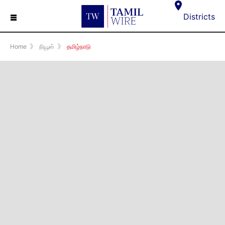
☰
Districts
Home
》
நியூஸ்
》
தமிழ்நாடு