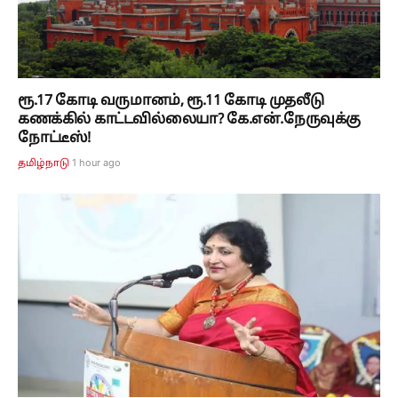
ரூ.17 கோடி வருமானம், ரூ.11 கோடி முதலீடு
கணக்கில் காட்டவில்லையா? கே.என்.நேருவுக்கு
நோட்டீஸ்!
1 hour ago
தமிழ்நாடு