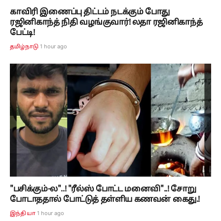
காவிரி இணைப்பு திட்டம் நடக்கும் போது
ரஜினிகாந்த் நிதி வழங்குவார்! லதா ரஜினிகாந்த்
பேட்டி!
1 hour ago
தமிழ்நாடு
"பசிக்கும்-ல"..! "ரீல்ஸ் போட்ட மனைவி"..! சோறு
போடாததால் போட்டுத் தள்ளிய கணவன் கைது.!
1 hour ago
இந்தியா