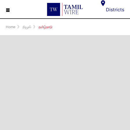
☰
Districts
Home
》
நியூஸ்
》
தமிழ்நாடு