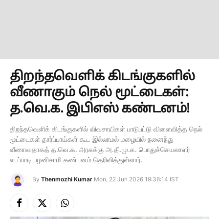
திறந்தவெளிக் கிடங்குகளில்
வீணாகும் நெல் மூட்டைகள்:
த.வெ.க. இபிஎஸ் கண்டனம்!
திறந்தவெளிக் கிடங்குகளில் விவசாயிகள் பாடுபட்டு விளைவித்த நெல்
மூட்டைகள் தார்ப்பாய்கள் கூட இல்லாமல் மழையில் நனைந்து
வீணாவதாகத் த.வெ.க. அரசுக்கு அ.தி.மு.க. பொதுச்செயலாளர்
எடப்பாடி பழனிசாமி கண்டனம் தெரிவித்துள்ளார்.
By
Thenmozhi Kumar
Mon, 22 Jun 2026 19:36:14 IST
Facebook
X
Instagram
(Twitter)