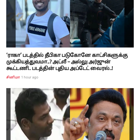
‘ராகா’ படத்தில் தீபிகா படுகோனே காட்சிகளுக்கு
முக்கியத்துவமா..? அட்லீ – அல்லு அர்ஜுன்
கூட்டணி.. படத்தின் புதிய அப்டேட் வைரல்..!
1 hour ago
சினிமா