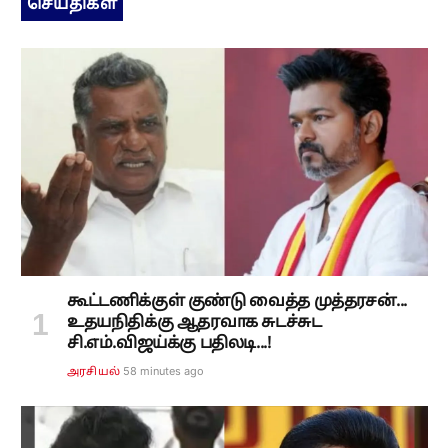
செய்திகள்
கூட்டணிக்குள் குண்டு வைத்த முத்தரசன்...
உதயநிதிக்கு ஆதரவாக சுடச்சுட
சி.எம்.விஜய்க்கு பதிலடி...!
58 minutes ago
அரசியல்