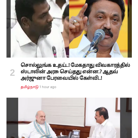
சொல்லுங்க உதய்..! மேகதாது விவகாரத்தில்
ஸ்டாலின் அரசு செய்தது என்ன.? ஆதவ்
அர்ஜுனா பேரவையில் கேள்வி..!
1 hour ago
தமிழ்நாடு