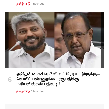
1 hour ago
தமிழ்நாடு
அதென்ன கசிவு..? லிஸ்ட் ரெடியா இருக்கு...
வெயிட் பண்ணுங்க... ரகுபதிக்கு
மரியவில்சன் பதிலடி..!
1 hour ago
தமிழ்நாடு