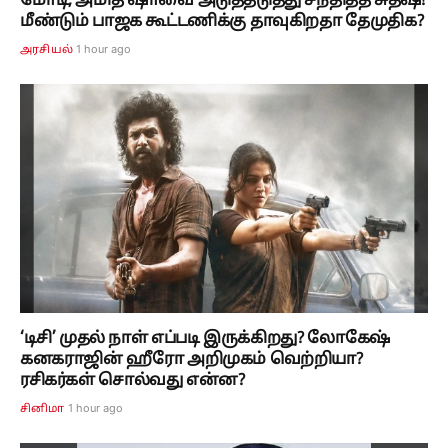
மோடி, அமித் ஷாவை அடுத்தடுத்து சந்தித்த சுதீஷ்!
மீண்டும் பாஜக கூட்டணிக்கு தாவுகிறதா தேமுதிக?
1 hour ago
அரசியல்
‘டிசி’ முதல் நாள் எப்படி இருக்கிறது? லோகேஷ்
கனகராஜின் ஹீரோ அறிமுகம் வெற்றியா?
ரசிகர்கள் சொல்வது என்ன?
1 hour ago
சினிமா