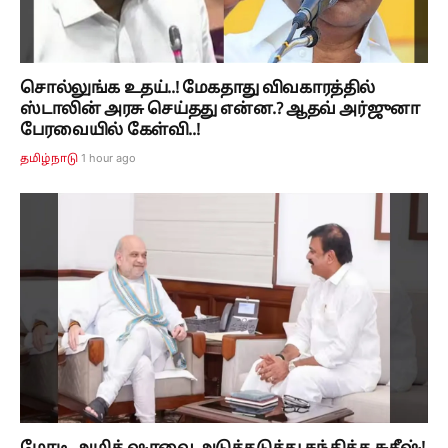
சொல்லுங்க உதய்..! மேகதாது விவகாரத்தில்
ஸ்டாலின் அரசு செய்தது என்ன.? ஆதவ் அர்ஜுனா
பேரவையில் கேள்வி..!
1 hour ago
தமிழ்நாடு