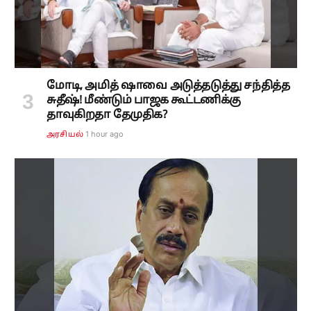
மோடி, அமித் ஷாவை அடுத்தடுத்து சந்தித்த
சுதீஷ்! மீண்டும் பாஜக கூட்டணிக்கு
தாவுகிறதா தேமுதிக?
1 hour ago
அரசியல்