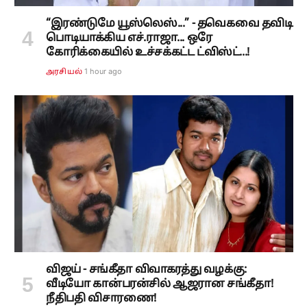
“இரண்டுமே யூஸ்லெஸ்...” - தவெகவை தவிடி
பொடியாக்கிய எச்.ராஜா... ஒரே
கோரிக்கையில் உச்சக்கட்ட ட்விஸ்ட்...!
1 hour ago
அரசியல்
விஜய் - சங்கீதா விவாகரத்து வழக்கு:
வீடியோ கான்பரன்சில் ஆஜரான சங்கீதா!
நீதிபதி விசாரணை!