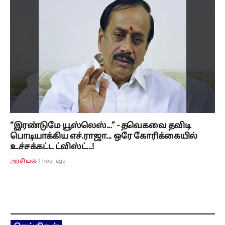
“இரண்டுமே யூஸ்லெஸ்...” - தவெகவை தவிடி
பொடியாக்கிய எச்.ராஜா... ஒரே கோரிக்கையில்
உச்சக்கட்ட ட்விஸ்ட்...!
1 hour ago
அரசியல்