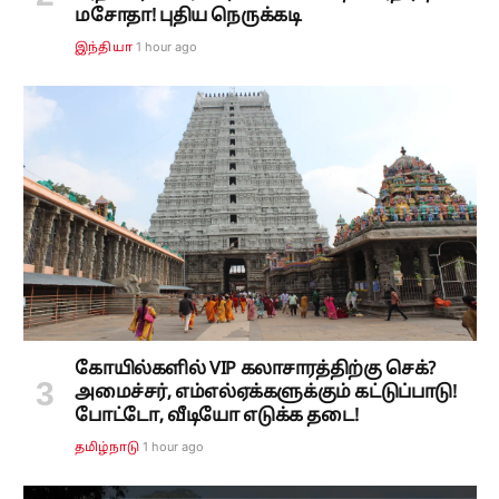
மசோதா! புதிய நெருக்கடி
1 hour ago
இந்தியா
கோயில்களில் VIP கலாசாரத்திற்கு செக்?
அமைச்சர், எம்எல்ஏக்களுக்கும் கட்டுப்பாடு!
போட்டோ, வீடியோ எடுக்க தடை!
1 hour ago
தமிழ்நாடு