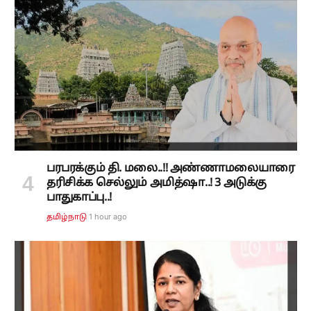
பரபரக்கும் தி. மலை..!! அண்ணாமலையாரை
தரிசிக்க செல்லும் அமித்ஷா..! 3 அடுக்கு
பாதுகாப்பு..!
1 hour ago
தமிழ்நாடு