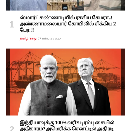
ஸ்மார்ட் கண்ணாடியில் ரகசிய கேமரா..!
அண்ணாமலையார் கோயிலில் சிக்கிய 2
பேர்..!!
57 minutes ago
தமிழ்நாடு
இந்தியாவுக்கு 100% வரி?! டிரம்பு கையில்
அதிகாரம்? அமெரிக்க செனட்டில் அதிரடி