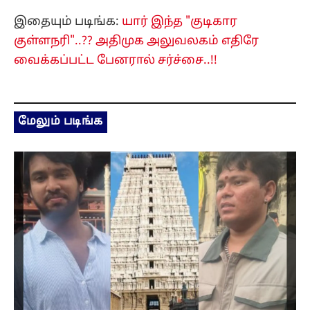
இதையும் படிங்க:
யார் இந்த "குடிகார
குள்ளநரி"..?? அதிமுக அலுவலகம் எதிரே
வைக்கப்பட்ட பேனரால் சர்ச்சை..!!
மேலும் படிங்க