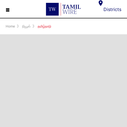
☰
Districts
Home
》
நியூஸ்
》
தமிழ்நாடு