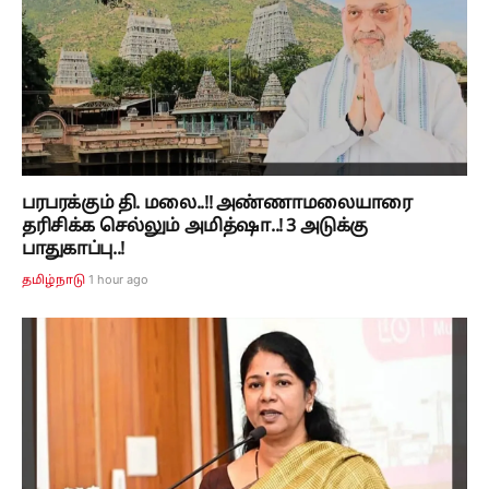
பரபரக்கும் தி. மலை..!! அண்ணாமலையாரை
தரிசிக்க செல்லும் அமித்ஷா..! 3 அடுக்கு
பாதுகாப்பு..!
1 hour ago
தமிழ்நாடு