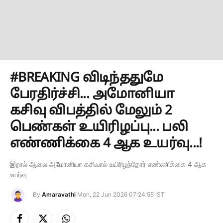
#BREAKING விடிந்ததுமே
பேரதிர்ச்சி... அமோனியா
கசிவு விபத்தில் மேலும் 2
பெண்கள் உயிரிழப்பு... பலி
எண்ணிக்கை 4 ஆக உயர்வு...!
இறால் ஆலை அமோனியா கசிவால் உயிரிழந்தோர் எண்ணிக்கை 4 ஆக
உயர்வு
By
Amaravathi
Mon, 22 Jun 2026 07:24:55 IST