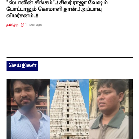
"ஸ்டாலின் சிங்கம்"..! சிலர் ராஜா வேஷம்
போட்டாலும் கோமாளி தான்..! அப்பாவு
விமர்சனம்..!!
1 hour ago
தமிழ்நாடு
செய்திகள்