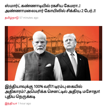
ஸ்மார்ட் கண்ணாடியில் ரகசிய கேமரா..!
அண்ணாமலையார் கோயிலில் சிக்கிய 2 பேர்..!!
57 minutes ago
தமிழ்நாடு
இந்தியாவுக்கு 100% வரி?! டிரம்பு கையில்
அதிகாரம்? அமெரிக்க செனட்டில் அதிரடி மசோதா!
புதிய நெருக்கடி
1 hour ago
இந்தியா