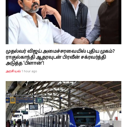
முதல்வர் விஜய் அமைச்சரவையில் புதிய முகம்?
ராகுல்காந்தி ஆதரவுடன் பிரவீன் சக்ரவர்த்தி
அடுத்த ‘பிளான்’!
1 hour ago
அரசியல்