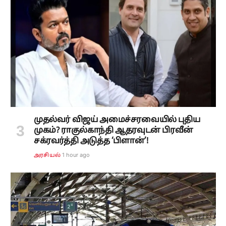
முதல்வர் விஜய் அமைச்சரவையில் புதிய
முகம்? ராகுல்காந்தி ஆதரவுடன் பிரவீன்
சக்ரவர்த்தி அடுத்த ‘பிளான்’!
1 hour ago
அரசியல்