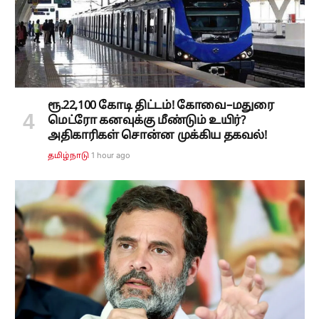
ரூ.22,100 கோடி திட்டம்! கோவை–மதுரை
மெட்ரோ கனவுக்கு மீண்டும் உயிர்?
அதிகாரிகள் சொன்ன முக்கிய தகவல்!
1 hour ago
தமிழ்நாடு