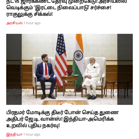
நீட் vs ஜார்க்கண்ட் தேர்வு முறைகேடு! அரசியலில்
வெடிக்கும் ‘இரட்டை நிலைப்பாடு’ சர்ச்சை!
ராகுலுக்கு சிக்கல்!
1 hour ago
அரசியல்
பிரதமர் மோடிக்கு திடீர் போன் செய்த துணை
அதிபர் ஜே.டி. வான்ஸ்! இந்தியா–அமெரிக்க
உறவில் புதிய நகர்வு!
1 hour ago
இந்தியா