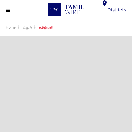
☰
Districts
Home
》
நியூஸ்
》
தமிழ்நாடு