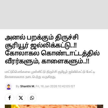
அனல் பறக்கும் திருச்சி
சூரியூர் ஜல்லிக்கட்டு..!!
கோலாகல கொண்டாட்டத்தில்
வீரர்களும், காளைகளும்..!!
மாட்டுப்பொங்கலை முன்னிட்டு திருச்சி சூரியூர் ஜல்லிக்கட்டு போட்டி
கோலாகலமாக நடைபெற்று வருகிறது.
By
Shanthi M.
Fri, 16 Jan 2026 10:42:05 IST
Facebook
X
Instagram
(Twitter)