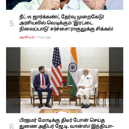
நீட் vs ஜார்க்கண்ட் தேர்வு முறைகேடு!
அரசியலில் வெடிக்கும் ‘இரட்டை
நிலைப்பாடு’ சர்ச்சை! ராகுலுக்கு சிக்கல்!
1 hour ago
அரசியல்
பிரதமர் மோடிக்கு திடீர் போன் செய்த
துணை அதிபர் ஜே.டி. வான்ஸ்! இந்தியா–