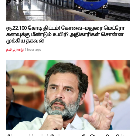
ரூ.22,100 கோடி திட்டம்! கோவை–மதுரை மெட்ரோ
கனவுக்கு மீண்டும் உயிர்? அதிகாரிகள் சொன்ன
முக்கிய தகவல்!
1 hour ago
தமிழ்நாடு