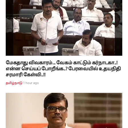
மேகதாது விவகாரம்... வேகம் காட்டும் கர்நாடகா..!
என்ன செய்யப் போறீங்க..? பேரவையில் உதயநிதி
சரமாரி கேள்வி..!!
1 hour ago
தமிழ்நாடு