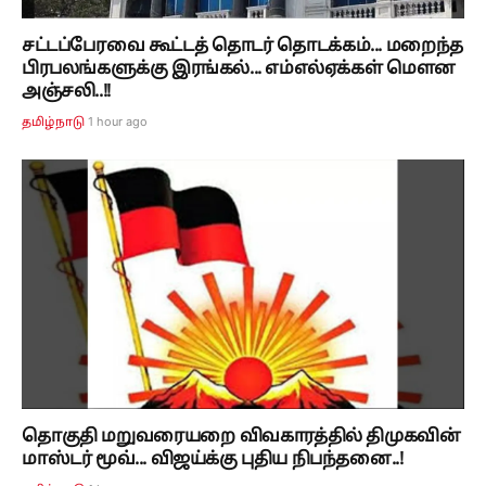
சட்டப்பேரவை கூட்டத் தொடர் தொடக்கம்... மறைந்த
பிரபலங்களுக்கு இரங்கல்... எம்எல்ஏக்கள் மௌன
அஞ்சலி..!!
1 hour ago
தமிழ்நாடு
தொகுதி மறுவரையறை விவகாரத்தில் திமுகவின்
மாஸ்டர் மூவ்... விஜய்க்கு புதிய நிபந்தனை..!