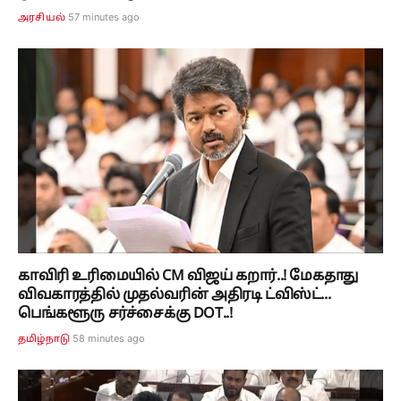
57 minutes ago
அரசியல்
காவிரி உரிமையில் CM விஜய் கறார்..! மேகதாது
விவகாரத்தில் முதல்வரின் அதிரடி ட்விஸ்ட்...
பெங்களூரு சர்ச்சைக்கு DOT..!
58 minutes ago
தமிழ்நாடு