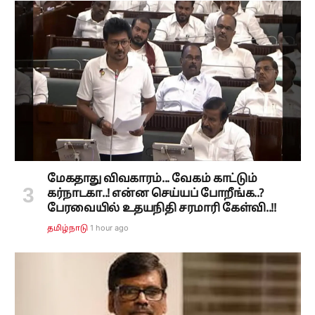
மேகதாது விவகாரம்... வேகம் காட்டும்
கர்நாடகா..! என்ன செய்யப் போறீங்க..?
பேரவையில் உதயநிதி சரமாரி கேள்வி..!!
1 hour ago
தமிழ்நாடு