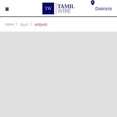
☰
Districts
Home
》
நியூஸ்
》
தமிழ்நாடு