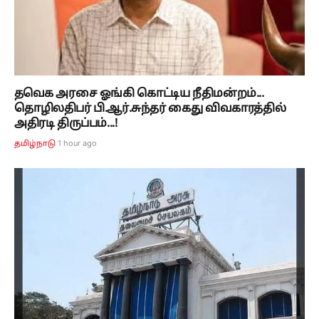
தவெக அரசை ஓங்கி கொட்டிய நீதிமன்றம்...
தொழிலதிபர் பி.ஆர்.சுந்தர் கைது விவகாரத்தில்
அதிரடி திருப்பம்...!
1 hour ago
தமிழ்நாடு