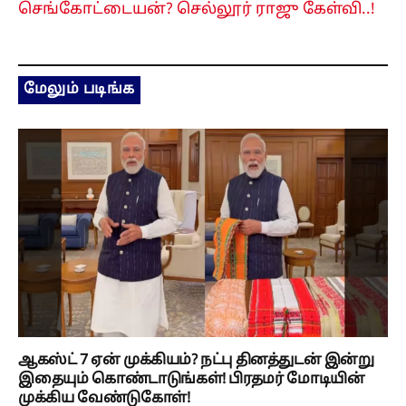
செங்கோட்டையன்? செல்லூர் ராஜு கேள்வி..!
மேலும் படிங்க
ஆகஸ்ட் 7 ஏன் முக்கியம்? நட்பு தினத்துடன் இன்று
இதையும் கொண்டாடுங்கள்! பிரதமர் மோடியின்
முக்கிய வேண்டுகோள்!