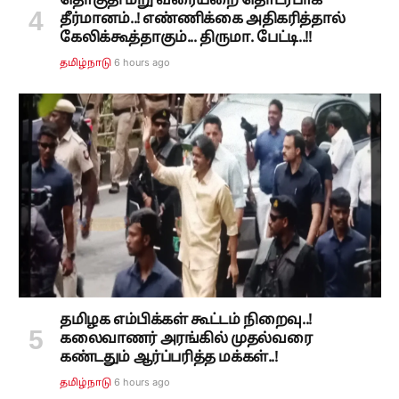
தொகுதி மறு வரையறை தொடர்பாக
தீர்மானம்..! எண்ணிக்கை அதிகரித்தால்
கேலிக்கூத்தாகும்... திருமா. பேட்டி..!!
6 hours ago
தமிழ்நாடு
தமிழக எம்பிக்கள் கூட்டம் நிறைவு..!
கலைவாணர் அரங்கில் முதல்வரை
கண்டதும் ஆர்ப்பரித்த மக்கள்..!
6 hours ago
தமிழ்நாடு