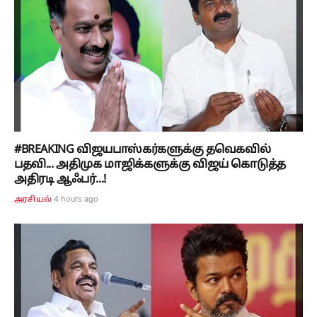
#BREAKING விஜயபாஸ்கர்களுக்கு தவெகவில்
பதவி... அதிமுக மாஜிக்களுக்கு விஜய் கொடுத்த
அதிரடி ஆஃபர்...!
4 hours ago
அரசியல்