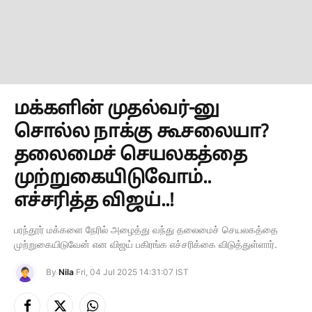
மக்களின் முதல்வர்-னு
சொல்ல நாக்கு கூசலையா?
தலைமைச் செயலகத்தை
முற்றுகையிடுவோம்..
எச்சரித்த விஜய்..!
பரந்தூர் மக்களை நேரில் அழைத்து வந்து தலைமைச் செயலகத்தை
முற்றுகையிடுவேன் என விஜய் பகிரங்க எச்சரிக்கை விடுத்துள்ளார்.
By
Nila
Fri, 04 Jul 2025 14:31:07 IST