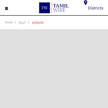
☰
Districts
Home
》
நியூஸ்
》
தமிழ்நாடு