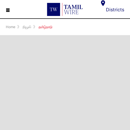
☰
Districts
Home
》
நியூஸ்
》
தமிழ்நாடு