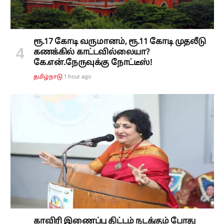
ரூ.17 கோடி வருமானம், ரூ.11 கோடி முதலீடு
கணக்கில் காட்டவில்லையா?
கே.என்.நேருவுக்கு நோட்டீஸ்!
1 hour ago
தமிழ்நாடு
காவிரி இணைப்பு திட்டம் நடக்கும் போது