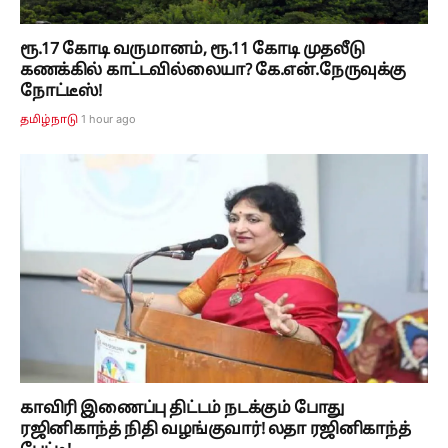
ரூ.17 கோடி வருமானம், ரூ.11 கோடி முதலீடு
கணக்கில் காட்டவில்லையா? கே.என்.நேருவுக்கு
நோட்டீஸ்!
1 hour ago
தமிழ்நாடு
காவிரி இணைப்பு திட்டம் நடக்கும் போது
ரஜினிகாந்த் நிதி வழங்குவார்! லதா ரஜினிகாந்த்