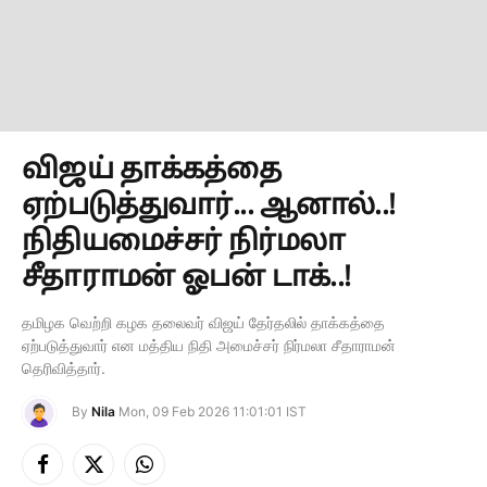
விஜய் தாக்கத்தை
ஏற்படுத்துவார்... ஆனால்..!
நிதியமைச்சர் நிர்மலா
சீதாராமன் ஓபன் டாக்..!
தமிழக வெற்றி கழக தலைவர் விஜய் தேர்தலில் தாக்கத்தை
ஏற்படுத்துவார் என மத்திய நிதி அமைச்சர் நிர்மலா சீதாராமன்
தெரிவித்தார்.
By
Nila
Mon, 09 Feb 2026 11:01:01 IST
Facebook
X
Instagram