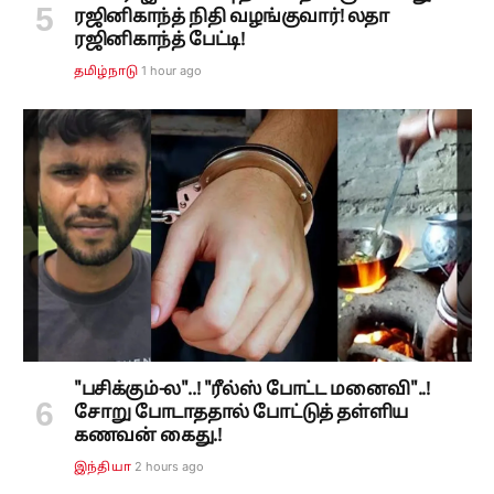
ரஜினிகாந்த் நிதி வழங்குவார்! லதா
ரஜினிகாந்த் பேட்டி!
1 hour ago
தமிழ்நாடு
"பசிக்கும்-ல"..! "ரீல்ஸ் போட்ட மனைவி"..!
சோறு போடாததால் போட்டுத் தள்ளிய
கணவன் கைது.!
2 hours ago
இந்தியா