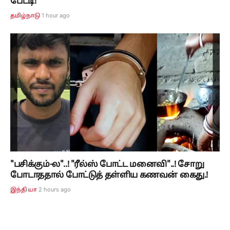
பேட்டி!
1 hour ago
தமிழ்நாடு
"பசிக்கும்-ல"..! "ரீல்ஸ் போட்ட மனைவி"..! சோறு
போடாததால் போட்டுத் தள்ளிய கணவன் கைது.!
2 hours ago
இந்தியா