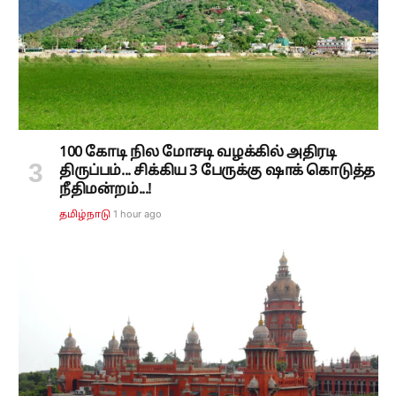
100 கோடி நில மோசடி வழக்கில் அதிரடி
திருப்பம்... சிக்கிய 3 பேருக்கு ஷாக் கொடுத்த
நீதிமன்றம்...!
1 hour ago
தமிழ்நாடு