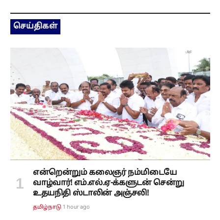
செய்திகள்
என்றென்றும் கலைஞர் நம்மிடையே
வாழ்வார்! எம்.எல்.ஏ-க்களுடன் சென்று
உதயநிதி ஸ்டாலின் அஞ்சலி!
1 hour ago
தமிழ்நாடு