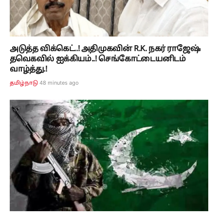
அடுத்த விக்கெட்..! அதிமுகவின் R.K. நகர் ராஜேஷ்
தவெகவில் ஐக்கியம்..! செங்கோட்டையனிடம்
வாழ்த்து.!
48 minutes ago
தமிழ்நாடு