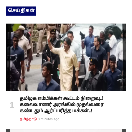
செய்திகள்
தமிழக எம்பிக்கள் கூட்டம் நிறைவு..!
கலைவாணர் அரங்கில் முதல்வரை
கண்டதும் ஆர்ப்பரித்த மக்கள்..!
8 minutes ago
தமிழ்நாடு