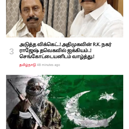
அடுத்த விக்கெட்..! அதிமுகவின் R.K. நகர்
ராஜேஷ் தவெகவில் ஐக்கியம்..!
செங்கோட்டையனிடம் வாழ்த்து.!
48 minutes ago
தமிழ்நாடு