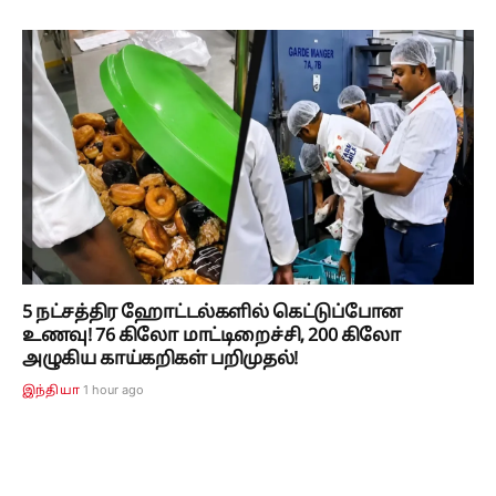
5 நட்சத்திர ஹோட்டல்களில் கெட்டுப்போன
உணவு! 76 கிலோ மாட்டிறைச்சி, 200 கிலோ
அழுகிய காய்கறிகள் பறிமுதல்!
1 hour ago
இந்தியா