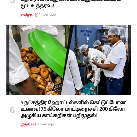
மூட உத்தரவு.!
1 hour ago
தமிழ்நாடு
5 நட்சத்திர ஹோட்டல்களில் கெட்டுப்போன
உணவு! 76 கிலோ மாட்டிறைச்சி, 200 கிலோ
அழுகிய காய்கறிகள் பறிமுதல்!
1 hour ago
இந்தியா