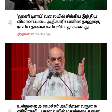
‘ஹனி டிராப்’ வலையில் சிக்கிய இந்திய
விமானப்படை அதிகாரி? பாகிஸ்தானுக்கு
ரகசிய தகவல் கசியவிட்டதாக கைது
49 minutes ago
இந்தியா
உள்துறை அமைச்சர் அமித்ஷா வருகை
எதிரொலி... புதுவையில் மதுக்கடைகளை