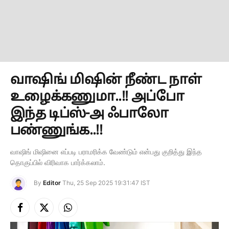
வாஷிங் மிஷின் நீண்ட நாள்
உழைக்கணுமா..!! அப்போ
இந்த டிப்ஸ்-அ ஃபாலோ
பண்ணுங்க..!!
வாஷிங் மிஷினை எப்படி பராமரிக்க வேண்டும் என்பது குறித்து இந்த
தொகுப்பில் விரிவாக பார்க்கலாம்.
By
Editor
Thu, 25 Sep 2025 19:31:47 IST
Facebook
X
Instagram
(Twitter)