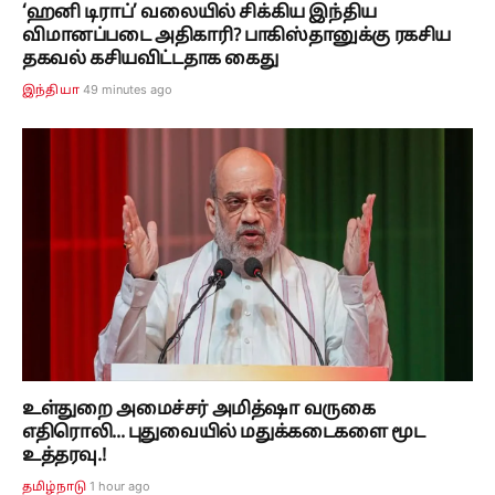
‘ஹனி டிராப்’ வலையில் சிக்கிய இந்திய
விமானப்படை அதிகாரி? பாகிஸ்தானுக்கு ரகசிய
தகவல் கசியவிட்டதாக கைது
49 minutes ago
இந்தியா
உள்துறை அமைச்சர் அமித்ஷா வருகை
எதிரொலி... புதுவையில் மதுக்கடைகளை மூட
உத்தரவு.!
1 hour ago
தமிழ்நாடு