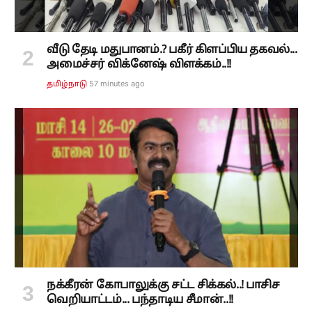
வீடு தேடி மதுபானம்.? பகீர் கிளப்பிய தகவல்...
அமைச்சர் விக்னேஷ் விளக்கம்..!!
57 minutes ago
தமிழ்நாடு
நக்கீரன் கோபாலுக்கு சட்ட சிக்கல்..! பாசிச
வெறியாட்டம்... பந்தாடிய சீமான்..!!