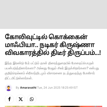
கோலிவுட்டில் கொக்கைன்
மாஃபியா.. நடிகர் கிருஷ்ணா
விவகாரத்தில் திடீர் திருப்பம்...!
இந்த இரண்டு பேர் மட்டும் தான் திரைத்துறையில் போதைப்பொருள்
பயன்படுத்தினார்களா? அல்லது மேலும் சிலர் இருக்கிறார்களா? என்பது
குறித்தெல்லாம் ஸ்ரீகாந்திடமும் விசாரணை நடத்துவதற்கு போலீசார்
திட்டமிட்டுள்ளார்கள்.
By
Amaravathi
Tue, 24 Jun 2025 18:25:49 IST
Facebook
X
Instagram
(Twitter)