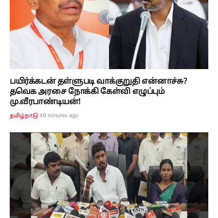
பயிர்க்கடன் தள்ளுபடி வாக்குறுதி என்னாச்சு?
தவெக அரசை நோக்கி கேள்வி எழுப்பும்
மு.வீரபாண்டியன்!
50 minutes ago
தமிழ்நாடு