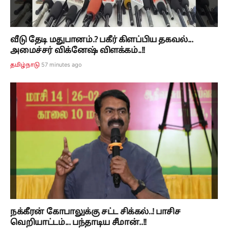
வீடு தேடி மதுபானம்.? பகீர் கிளப்பிய தகவல்...
அமைச்சர் விக்னேஷ் விளக்கம்..!!
57 minutes ago
தமிழ்நாடு
நக்கீரன் கோபாலுக்கு சட்ட சிக்கல்..! பாசிச
வெறியாட்டம்... பந்தாடிய சீமான்..!!