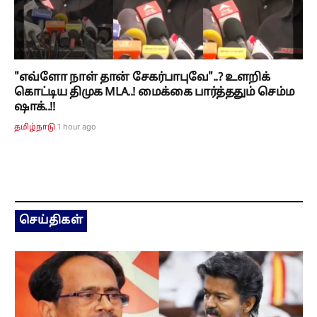
"எவ்ளோ நாள் தான் சேகர்பாபுவே"..? உளறிக்
கொட்டிய திமுக MLA..! மைக்கை பார்த்ததும் செம்ம
ஷாக்..!!
1 hour ago
தமிழ்நாடு
செய்திகள்