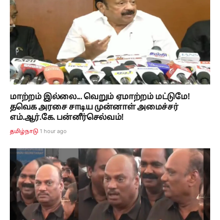
மாற்றம் இல்லை... வெறும் ஏமாற்றம் மட்டுமே!
தவெக அரசை சாடிய முன்னாள் அமைச்சர்
எம்.ஆர்.கே. பன்னீர்செல்வம்!
1 hour ago
தமிழ்நாடு