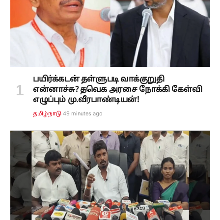
பயிர்க்கடன் தள்ளுபடி வாக்குறுதி
என்னாச்சு? தவெக அரசை நோக்கி கேள்வி
எழுப்பும் மு.வீரபாண்டியன்!
50 minutes ago
தமிழ்நாடு