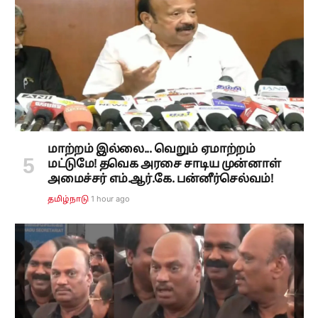
மாற்றம் இல்லை... வெறும் ஏமாற்றம்
மட்டுமே! தவெக அரசை சாடிய முன்னாள்
அமைச்சர் எம்.ஆர்.கே. பன்னீர்செல்வம்!
1 hour ago
தமிழ்நாடு