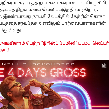
றிகரமாக முடித்த நாயகனாகவும் உள்ள சிரஞ்சீவி,
நடிப்புத் திறமையை வெளிப்படுத்தி வருகிறார்.
, இரண்டாவது நாயகி வேடத்தில் கேத்ரின் தெரசா
ப்படத்தை சர்வதேச அளவிலும் பார்வையாளர்களின்
ந்துள்ளது.
்​கீ​காரம் பெற்ற “டூரிஸ்ட் பேமிலி” படம்..! லெட்​டர்​
தோ..!