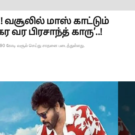
.! வசூலில் மாஸ் காட்டும்
வர பிரசாந்த் காரு’..!
ரூ.190 கோடி வசூல் செய்து சாதனை படைத்துள்ளது.