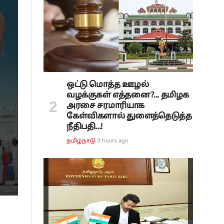
ஒட்டு மொத்த ஊழல்
வழக்குகள் எத்தனை?... தமிழக
அரசை சரமாரியாக
கேள்விகளால் துளைத்தெடுத்த
நீதிபதி...!
3 hours ago
தமிழ்நாடு