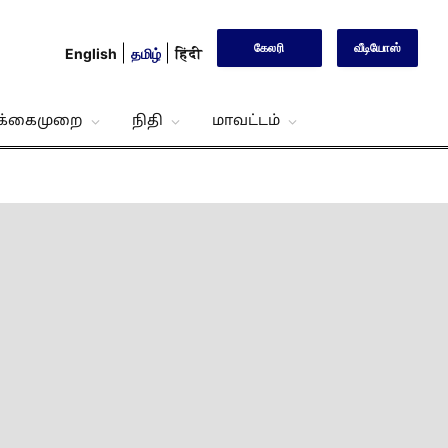
கேலரி
வீடியோஸ்
English
தமிழ்
हिंदी
்க்கைமுறை
நிதி
மாவட்டம்