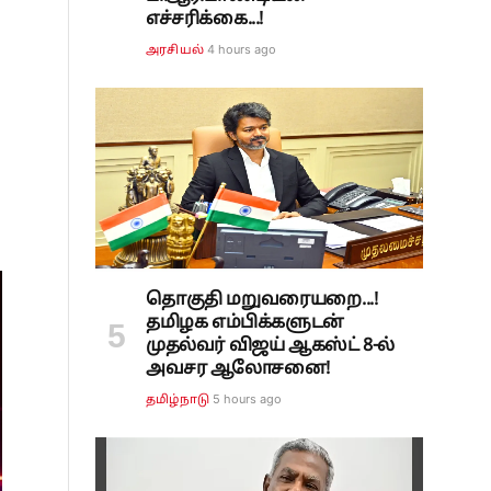
எச்சரிக்கை...!
4 hours ago
அரசியல்
தொகுதி மறுவரையறை...!
தமிழக எம்பிக்களுடன்
முதல்வர் விஜய் ஆகஸ்ட் 8-ல்
அவசர ஆலோசனை!
5 hours ago
தமிழ்நாடு