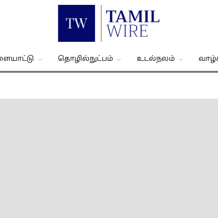
ளையாட்டு
தொழில்நுட்பம்
உடல்நலம்
வாழ